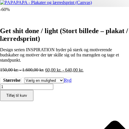
-60%
Get shit done / light (Stort billede – plakat /
lærredsprint)
Design serien INSPIRATION byder på stærk og motiverende
budskaber og motiver der tør skille sig ud fra mængden og tage et
standpunkt.
150,00
kr.
-
1.600,00
kr.
60,00
kr.
-
640,00
kr.
Størrelse
Ryd
Get
shit
Tilføj til kurv
done
/
light
(Stort
billede
-
plakat