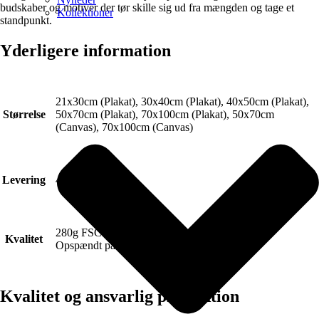
budskaber og motiver der tør skille sig ud fra mængden og tage et
Kollektioner
standpunkt.
Yderligere information
21x30cm (Plakat), 30x40cm (Plakat), 40x50cm (Plakat),
Størrelse
50x70cm (Plakat), 70x100cm (Plakat), 50x70cm
(Canvas), 70x100cm (Canvas)
Levering
4-6 hverdage.
280g FSC Certificeret Art canvas (Lærred).
Kvalitet
Opspændt på blindramme.
Kvalitet og ansvarlig produktion