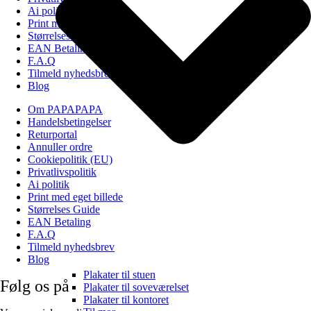
Ai politik
Print med eget billede
Størrelses Guide
EAN Betaling
F.A.Q
Tilmeld nyhedsbrev
Blog
Om PAPAPAPA
Handelsbetingelser
Returportal
Annuller ordre
Cookiepolitik (EU)
Privatlivspolitik
Ai politik
Print med eget billede
Størrelses Guide
EAN Betaling
F.A.Q
Tilmeld nyhedsbrev
Blog
Plakater til stuen
Følg os på
Plakater til soveværelset
Plakater til kontoret