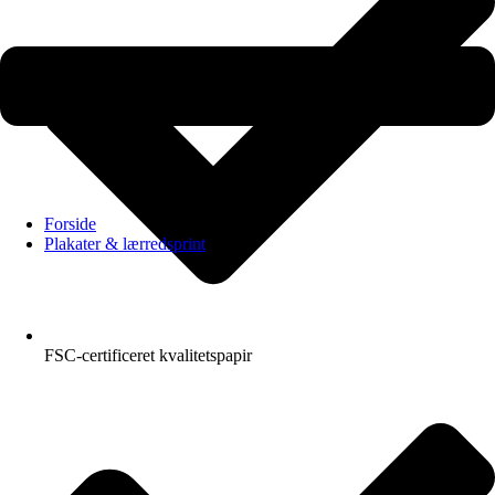
Forside
Plakater & lærredsprint
FSC-certificeret kvalitetspapir