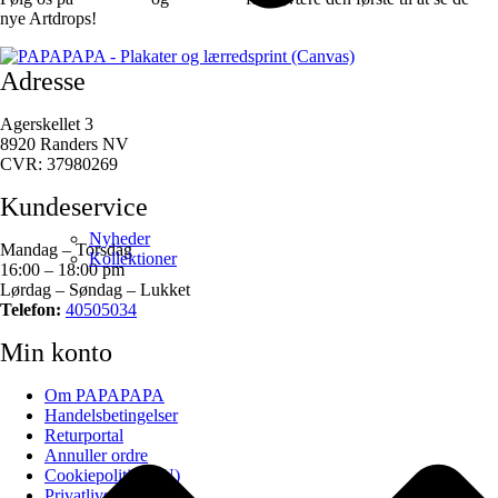
nye Artdrops!
Adresse
Agerskellet 3
8920 Randers NV
CVR: 37980269
Kundeservice
Nyheder
Mandag – Torsdag
Kollektioner
16:00 – 18:00 pm
Lørdag – Søndag – Lukket
Telefon:
40505034
Min konto
Om PAPAPAPA
Handelsbetingelser
Returportal
Annuller ordre
Cookiepolitik (EU)
Privatlivspolitik