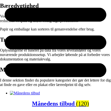
Bæredygtighed
Ved at kombinere ansvarlige materialer med on-demand produktion
reducerer vi spild og unødvendig lagerproduktion.
Papir og emballage kan sorteres til genanvendelse efter brug.
Transparens
Oplysningerne er baseret på data fra vores leverandører og vores
nuværende produktionssetup. Vi arbejder løbende på at forbedre vores
dokumentation og materialevalg.
Måske vil du også synes om:
I denne sektion finder du populære kategorier der gør det lettere for dig
at finde en gave eller en plakat eller lærredprint til dig selv.
Månedens tilbud
(120)