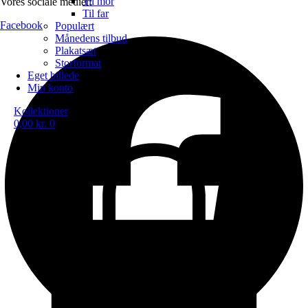
Til mor
Vores sociale medier:
Til far
Facebook
Populært
Månedens tilbud
Plakatsæt
Storformat
Eget billede
Min konto
Kollektioner
0,00
kr.
0