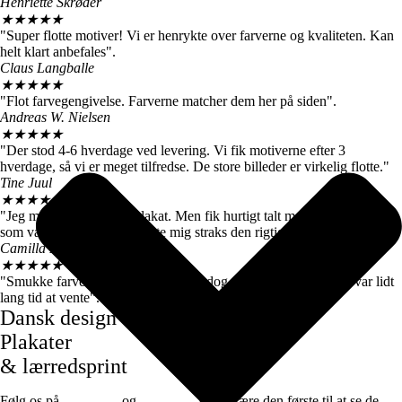
Henriette Skrøder
★
★
★
★
★
"Super flotte motiver! Vi er henrykte over farverne og kvaliteten. Kan
helt klart anbefales".
Claus Langballe
★
★
★
★
★
"Flot farvegengivelse. Farverne matcher dem her på siden".
Andreas W. Nielsen
★
★
★
★
★
"Der stod 4-6 hverdage ved levering. Vi fik motiverne efter 3
hverdage, så vi er meget tilfredse. De store billeder er virkelig flotte."
Tine Juul
★
★
★
★
★
"Jeg modtog en forkert plakat. Men fik hurtigt talt med kundeservice
som var super søde og sendte mig straks den rigtige".
Camilla Høj
★
★
★
★
★
"Smukke farver og motiver, de kom dog først efter 7 dage, det var lidt
lang tid at vente".
Dansk design
Plakater
& lærredsprint
Følg os på
Facebook
og
instagram
for at være den første til at se de