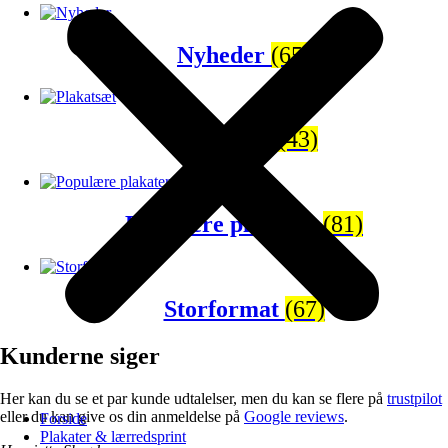
Nyheder
(65)
Plakatsæt
(43)
Populære plakater
(81)
Storformat
(67)
Kunderne siger
Her kan du se et par kunde udtalelser, men du kan se flere på
trustpilot
eller du kan give os din anmeldelse på
Google reviews
.
Forside
Plakater & lærredsprint