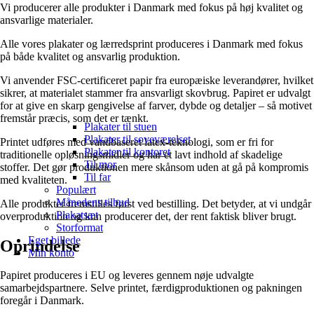
Vi producerer alle produkter i Danmark med fokus på høj kvalitet og
ansvarlige materialer.
Alle vores plakater og lærredsprint produceres i Danmark med fokus
på både kvalitet og ansvarlig produktion.
Vi anvender FSC-certificeret papir fra europæiske leverandører, hvilket
sikrer, at materialet stammer fra ansvarligt skovbrug. Papiret er udvalgt
for at give en skarp gengivelse af farver, dybde og detaljer – så motivet
fremstår præcis, som det er tænkt.
Plakater til stuen
Plakater til soveværelset
Printet udføres med vandbaseret latex-teknologi, som er fri for
Plakater til kontoret
traditionelle opløsningsmidler og har et lavt indhold af skadelige
Til mor
stoffer. Det gør produktionen mere skånsom uden at gå på kompromis
Til far
med kvaliteten.
Populært
Månedens tilbud
Alle produkter fremstilles først ved bestilling. Det betyder, at vi undgår
Plakatsæt
overproduktion og kun producerer det, der rent faktisk bliver brugt.
Storformat
Eget billede
Oprindelse
Min konto
Papiret produceres i EU og leveres gennem nøje udvalgte
samarbejdspartnere. Selve printet, færdigproduktionen og pakningen
foregår i Danmark.