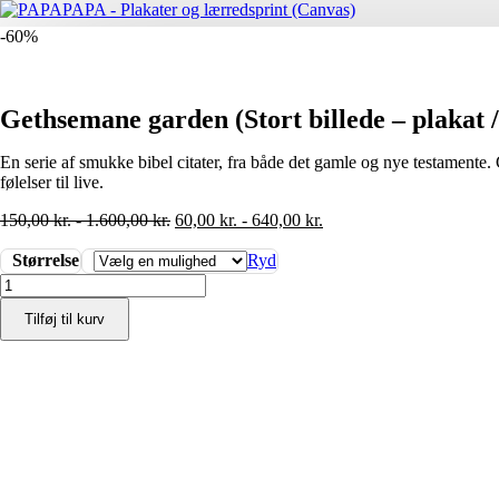
-60%
Gethsemane garden (Stort billede – plakat /
En serie af smukke bibel citater, fra både det gamle og nye testamente. 
følelser til live.
150,00
kr.
-
1.600,00
kr.
60,00
kr.
-
640,00
kr.
Størrelse
Ryd
Gethsemane
garden
Tilføj til kurv
(Stort
billede
-
plakat
/
lærredsprint)
antal