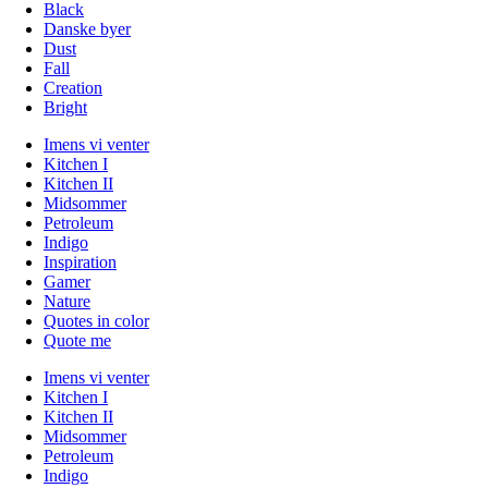
Black
Danske byer
Dust
Fall
Creation
Bright
Imens vi venter
Kitchen I
Kitchen II
Midsommer
Petroleum
Indigo
Inspiration
Gamer
Nature
Quotes in color
Quote me
Imens vi venter
Kitchen I
Kitchen II
Midsommer
Petroleum
Indigo