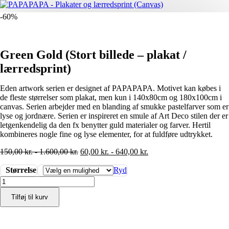
-60%
Green Gold (Stort billede – plakat /
lærredsprint)
Eden artwork serien er designet af PAPAPAPA. Motivet kan købes i
de fleste størrelser som plakat, men kun i 140x80cm og 180x100cm i
canvas. Serien arbejder med en blanding af smukke pastelfarver som er
lyse og jordnære. Serien er inspireret en smule af Art Deco stilen der er
letgenkendelig da den fx benytter guld materialer og farver. Hertil
kombineres nogle fine og lyse elementer, for at fuldføre udtrykket.
150,00
kr.
-
1.600,00
kr.
60,00
kr.
-
640,00
kr.
Størrelse
Ryd
Green
Gold
Tilføj til kurv
(Stort
billede
-
plakat