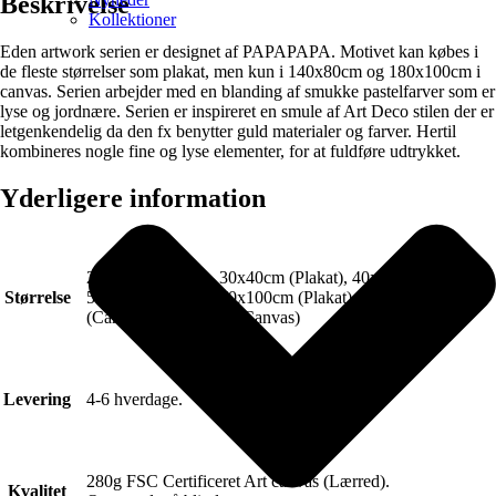
Beskrivelse
Kollektioner
Eden artwork serien er designet af PAPAPAPA. Motivet kan købes i
de fleste størrelser som plakat, men kun i 140x80cm og 180x100cm i
canvas. Serien arbejder med en blanding af smukke pastelfarver som er
lyse og jordnære. Serien er inspireret en smule af Art Deco stilen der er
letgenkendelig da den fx benytter guld materialer og farver. Hertil
kombineres nogle fine og lyse elementer, for at fuldføre udtrykket.
Yderligere information
21x30cm (Plakat), 30x40cm (Plakat), 40x50cm (Plakat),
Størrelse
50x70cm (Plakat), 70x100cm (Plakat), 50x70cm
(Canvas), 70x100cm (Canvas)
Levering
4-6 hverdage.
280g FSC Certificeret Art canvas (Lærred).
Kvalitet