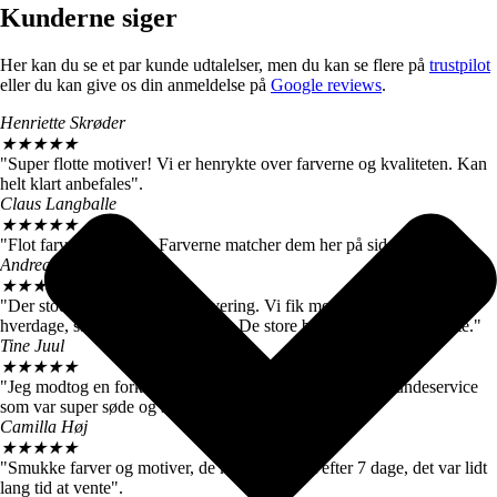
Kunderne siger
Her kan du se et par kunde udtalelser, men du kan se flere på
trustpilot
eller du kan give os din anmeldelse på
Google reviews
.
Henriette Skrøder
★
★
★
★
★
"Super flotte motiver! Vi er henrykte over farverne og kvaliteten. Kan
helt klart anbefales".
Claus Langballe
★
★
★
★
★
"Flot farvegengivelse. Farverne matcher dem her på siden".
Andreas W. Nielsen
★
★
★
★
★
"Der stod 4-6 hverdage ved levering. Vi fik motiverne efter 3
hverdage, så vi er meget tilfredse. De store billeder er virkelig flotte."
Tine Juul
★
★
★
★
★
"Jeg modtog en forkert plakat. Men fik hurtigt talt med kundeservice
som var super søde og sendte mig straks den rigtige".
Camilla Høj
★
★
★
★
★
"Smukke farver og motiver, de kom dog først efter 7 dage, det var lidt
lang tid at vente".