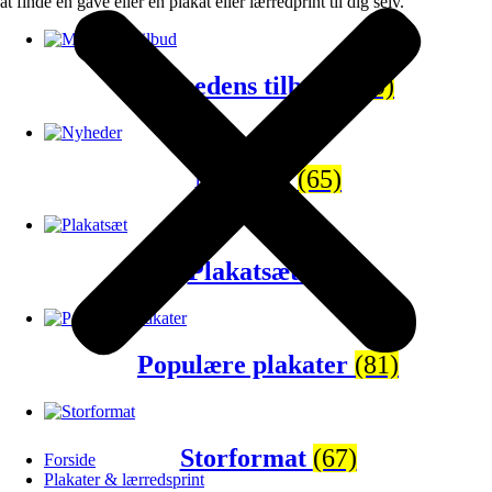
at finde en gave eller en plakat eller lærredprint til dig selv.
Månedens tilbud
(120)
Nyheder
(65)
Plakatsæt
(43)
Populære plakater
(81)
Storformat
(67)
Forside
Plakater & lærredsprint