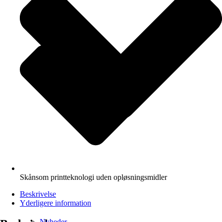
Skånsom printteknologi uden opløsningsmidler
Beskrivelse
Yderligere information
Nyheder