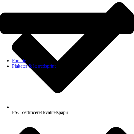
Forside
Plakater & lærredsprint
FSC-certificeret kvalitetspapir