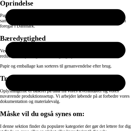
Oprindelse
Papiret produceres i EU og leveres gennem nøje udvalgte
samarbejdspartnere. Selve printet, færdigproduktionen og pakningen
foregår i Danmark.
Bæredygtighed
Ved at kombinere ansvarlige materialer med on-demand produktion
reducerer vi spild og unødvendig lagerproduktion.
Papir og emballage kan sorteres til genanvendelse efter brug.
Transparens
Oplysningerne er baseret på data fra vores leverandører og vores
nuværende produktionssetup. Vi arbejder løbende på at forbedre vores
dokumentation og materialevalg.
Måske vil du også synes om:
I denne sektion finder du populære kategorier der gør det lettere for dig