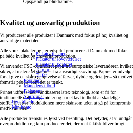
Opspændt på blindramme.
Kvalitet og ansvarlig produktion
Vi producerer alle produkter i Danmark med fokus på høj kvalitet og
ansvarlige materialer.
Alle vores plakater og lærredsprint produceres i Danmark med fokus
Plakater til stuen
på både kvalitet og ansvarlig produktion.
Plakater til soveværelset
Plakater til kontoret
Vi anvender FSC-certificeret papir fra europæiske leverandører, hvilket
Til mor
sikrer, at materialet stammer fra ansvarligt skovbrug. Papiret er udvalgt
Til far
for at give en skarp gengivelse af farver, dybde og detaljer – så motivet
Populært
fremstår præcis, som det er tænkt.
Månedens tilbud
Plakatsæt
Printet udføres med vandbaseret latex-teknologi, som er fri for
Storformat
traditionelle opløsningsmidler og har et lavt indhold af skadelige
Eget billede
stoffer. Det gør produktionen mere skånsom uden at gå på kompromis
Min konto
med kvaliteten.
Alle produkter fremstilles først ved bestilling. Det betyder, at vi undgår
overproduktion og kun producerer det, der rent faktisk bliver brugt.