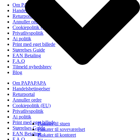
Om PAPAPAPA
Handelsbetingelser
Returportal
Annuller ordre
Cookiepolitik (EU)
Privatlivspolitik
Ai politik
Print med eget billede
Størrelses Guide
EAN Betaling
F.A.Q
Tilmeld nyhedsbrev
Blog
Om PAPAPAPA
Handelsbetingelser
Returportal
Annuller ordre
Cookiepolitik (EU)
Privatlivspolitik
Ai politik
Print med eget billede
Plakater til stuen
Størrelses Guide
Plakater til soveværelset
EAN Betaling
Plakater til kontoret
F.A.Q