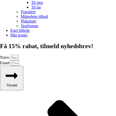
Til mor
Til far
Populært
Månedens tilbud
Plakatsæt
Storformat
Eget billede
Min konto
Få 15% rabat, tilmeld nyhedsbrev!
Navn
Email
Tilmeld