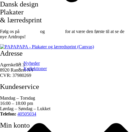
Dansk design
Plakater
& lærredsprint
Følg os på
Facebook
og
instagram
for at være den første til at se de
nye Artdrops!
Adresse
Nyheder
Agerskellet 3
Kollektioner
8920 Randers NV
CVR: 37980269
Kundeservice
Mandag – Torsdag
16:00 – 18:00 pm
Lørdag – Søndag – Lukket
Telefon:
40505034
Min konto