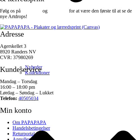
Følg os på
Facebook
og
instagram
for at være den første til at se de
nye Artdrops!
Adresse
Agerskellet 3
8920 Randers NV
CVR: 37980269
Nyheder
Kundeservice
Kollektioner
Mandag – Torsdag
16:00 – 18:00 pm
Lørdag – Søndag – Lukket
Telefon:
40505034
Min konto
Om PAPAPAPA
Handelsbetingelser
Returportal
Annuller ordre