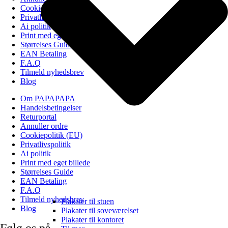
Cookiepolitik (EU)
Privatlivspolitik
Ai politik
Print med eget billede
Størrelses Guide
EAN Betaling
F.A.Q
Tilmeld nyhedsbrev
Blog
Om PAPAPAPA
Handelsbetingelser
Returportal
Annuller ordre
Cookiepolitik (EU)
Privatlivspolitik
Ai politik
Print med eget billede
Størrelses Guide
EAN Betaling
F.A.Q
Tilmeld nyhedsbrev
Plakater til stuen
Blog
Plakater til soveværelset
Plakater til kontoret
Følg os på