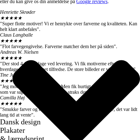
eller du kan give os din anmeldelse på
Google reviews
.
Henriette Skrøder
★
★
★
★
★
"Super flotte motiver! Vi er henrykte over farverne og kvaliteten. Kan
helt klart anbefales".
Claus Langballe
★
★
★
★
★
"Flot farvegengivelse. Farverne matcher dem her på siden".
Andreas W. Nielsen
★
★
★
★
★
"Der stod 4-6 hverdage ved levering. Vi fik motiverne efter 3
hverdage, så vi er meget tilfredse. De store billeder er virkelig flotte."
Tine Juul
★
★
★
★
★
"Jeg modtog en forkert plakat. Men fik hurtigt talt med kundeservice
som var super søde og sendte mig straks den rigtige".
Camilla Høj
★
★
★
★
★
"Smukke farver og motiver, de kom dog først efter 7 dage, det var lidt
lang tid at vente".
Dansk design
Plakater
& lærredsprint