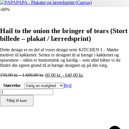
-60%
Hail to the onion the bringer of tears (Stort
billede – plakat / lærredsprint)
Dette design er en del af vores design serie KITCHEN I – Mørke
motiver til køkkenet. Serien er designet til at hænge i køkkenet og
spisestuen – stilen er humoristisk og kærlig – som altid håber vi du
finder din egnen grund til at hænge designet op på din væg.
150,00
kr.
-
1.600,00
kr.
60,00
kr.
-
640,00
kr.
Størrelse
Ryd
Hail
to
Tilføj til kurv
the
onion
the
bringer
of
tears