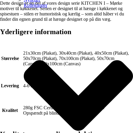
Dette design er en del af vores design serie KITCHEN I – Mørke
Kollektioner
motiver til køkkenet. Serien er designet til at hænge i køkkenet og
spisestuen – stilen er humoristisk og kærlig – som altid håber vi du
finder din egnen grund til at hænge designet op på din væg.
Yderligere information
21x30cm (Plakat), 30x40cm (Plakat), 40x50cm (Plakat),
Størrelse
50x70cm (Plakat), 70x100cm (Plakat), 50x70cm
(Canvas), 70x100cm (Canvas)
Levering
4-6 hverdage.
280g FSC Certificeret Art canvas (Lærred).
Kvalitet
Opspændt på blindramme.