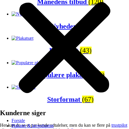
Månedens tilbud
(120)
Nyheder
(65)
Plakatsæt
(43)
Populære plakater
(81)
Storformat
(67)
Kunderne siger
Forside
Her kan du se et par kunde udtalelser, men du kan se flere på
trustpilot
Plakater & lærredsprint