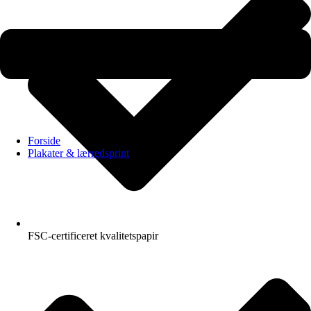
Forside
Plakater & lærredsprint
FSC-certificeret kvalitetspapir