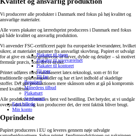
Kvalitet og ansvarlig produktion
Vi producerer alle produkter i Danmark med fokus på høj kvalitet og
ansvarlige materialer.
Alle vores plakater og lærredsprint produceres i Danmark med fokus
på både kvalitet og ansvarlig produktion.
Vi anvender FSC-certificeret papir fra europæiske leverandører, hvilket
sikrer, at materialet stammer fra ansvarligt skovbrug. Papiret er udvalgt
Plakater til stuen
for at give en skarp gengivelse af farver, dybde og detaljer – så motivet
Plakater til soveværelset
fremstår præcis, som det er tænkt.
Plakater til kontoret
Til mor
Printet udføres med vandbaseret latex-teknologi, som er fri for
Til far
traditionelle opløsningsmidler og har et lavt indhold af skadelige
Populært
stoffer. Det gør produktionen mere skånsom uden at gå på kompromis
Månedens tilbud
med kvaliteten.
Plakatsæt
Storformat
Alle produkter fremstilles først ved bestilling. Det betyder, at vi undgår
Eget billede
overproduktion og kun producerer det, der rent faktisk bliver brugt.
Min konto
Oprindelse
Papiret produceres i EU og leveres gennem nøje udvalgte
samarbejdspartnere. Selve printet, færdigproduktionen og pakningen