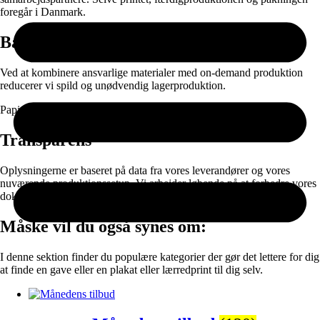
foregår i Danmark.
Bæredygtighed
Ved at kombinere ansvarlige materialer med on-demand produktion
reducerer vi spild og unødvendig lagerproduktion.
Papir og emballage kan sorteres til genanvendelse efter brug.
Transparens
Oplysningerne er baseret på data fra vores leverandører og vores
nuværende produktionssetup. Vi arbejder løbende på at forbedre vores
dokumentation og materialevalg.
Måske vil du også synes om:
I denne sektion finder du populære kategorier der gør det lettere for dig
at finde en gave eller en plakat eller lærredprint til dig selv.