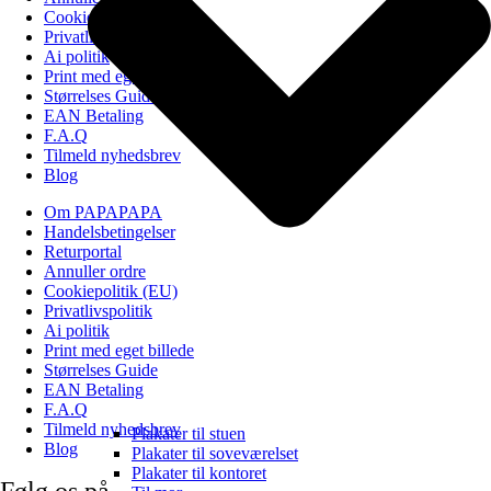
Cookiepolitik (EU)
Privatlivspolitik
Ai politik
Print med eget billede
Størrelses Guide
EAN Betaling
F.A.Q
Tilmeld nyhedsbrev
Blog
Om PAPAPAPA
Handelsbetingelser
Returportal
Annuller ordre
Cookiepolitik (EU)
Privatlivspolitik
Ai politik
Print med eget billede
Størrelses Guide
EAN Betaling
F.A.Q
Tilmeld nyhedsbrev
Plakater til stuen
Blog
Plakater til soveværelset
Plakater til kontoret
Følg os på