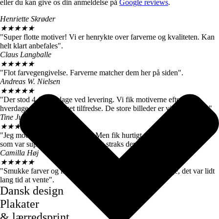
eller du kan give os din anmeldelse på
Google reviews
.
Henriette Skrøder
★
★
★
★
★
"Super flotte motiver! Vi er henrykte over farverne og kvaliteten. Kan
helt klart anbefales".
Claus Langballe
★
★
★
★
★
"Flot farvegengivelse. Farverne matcher dem her på siden".
Andreas W. Nielsen
★
★
★
★
★
"Der stod 4-6 hverdage ved levering. Vi fik motiverne efter 3
hverdage, så vi er meget tilfredse. De store billeder er virkelig flotte."
Tine Juul
★
★
★
★
★
"Jeg modtog en forkert plakat. Men fik hurtigt talt med kundeservice
som var super søde og sendte mig straks den rigtige".
Camilla Høj
★
★
★
★
★
"Smukke farver og motiver, de kom dog først efter 7 dage, det var lidt
lang tid at vente".
Dansk design
Plakater
& lærredsprint