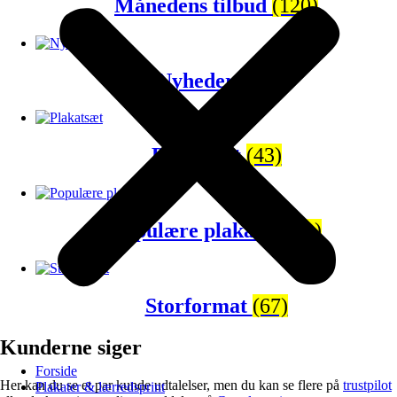
Månedens tilbud
(120)
Nyheder
(65)
Plakatsæt
(43)
Populære plakater
(81)
Storformat
(67)
Kunderne siger
Forside
Her kan du se et par kunde udtalelser, men du kan se flere på
trustpilot
Plakater & lærredsprint