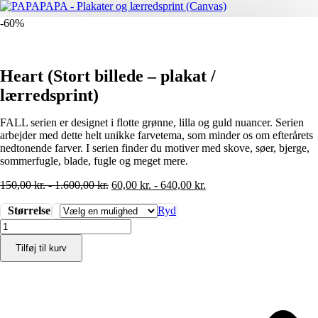
-60%
Heart (Stort billede – plakat /
lærredsprint)
FALL serien er designet i flotte grønne, lilla og guld nuancer. Serien
arbejder med dette helt unikke farvetema, som minder os om efterårets
nedtonende farver. I serien finder du motiver med skove, søer, bjerge,
sommerfugle, blade, fugle og meget mere.
150,00
kr.
-
1.600,00
kr.
60,00
kr.
-
640,00
kr.
Størrelse
Ryd
Heart
(Stort
Tilføj til kurv
billede
-
plakat
/
lærredsprint)
antal