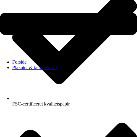
Forside
Plakater & lærredsprint
FSC-certificeret kvalitetspapir