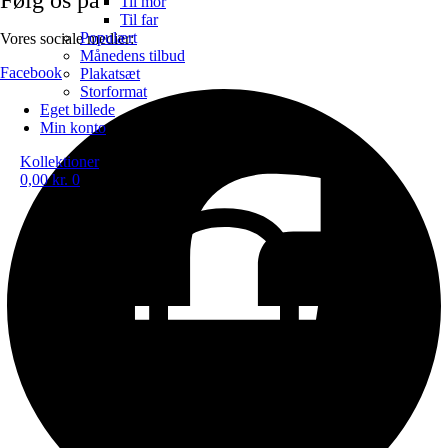
Til mor
Til far
Populært
Vores sociale medier:
Månedens tilbud
Facebook
Plakatsæt
Storformat
Eget billede
Min konto
Kollektioner
0,00
kr.
0