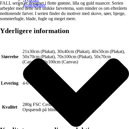
FALL serien er designet i flotte grønne, lilla og guld nuancer. Serien
Kollektioner
arbejder med dette helt unikke farvetema, som minder os om efterårets
nedtonende farver. I serien finder du motiver med skove, søer, bjerge,
sommerfugle, blade, fugle og meget mere.
Yderligere information
21x30cm (Plakat), 30x40cm (Plakat), 40x50cm (Plakat),
Størrelse
50x70cm (Plakat), 70x100cm (Plakat), 50x70cm
(Canvas), 70x100cm (Canvas)
Levering
4-6 hverdage.
280g FSC Certificeret Art canvas (Lærred).
Kvalitet
Opspændt på blindramme.