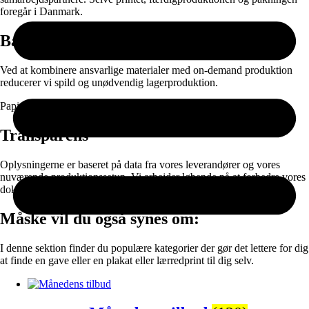
foregår i Danmark.
Bæredygtighed
Ved at kombinere ansvarlige materialer med on-demand produktion
reducerer vi spild og unødvendig lagerproduktion.
Papir og emballage kan sorteres til genanvendelse efter brug.
Transparens
Oplysningerne er baseret på data fra vores leverandører og vores
nuværende produktionssetup. Vi arbejder løbende på at forbedre vores
dokumentation og materialevalg.
Måske vil du også synes om:
I denne sektion finder du populære kategorier der gør det lettere for dig
at finde en gave eller en plakat eller lærredprint til dig selv.