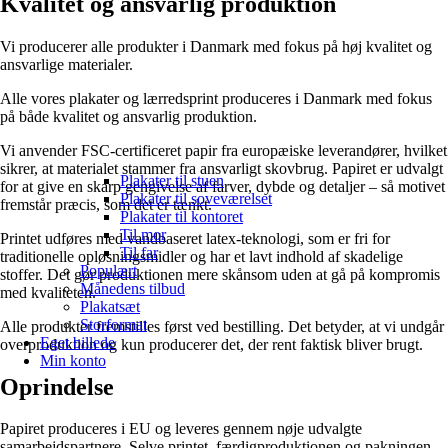
Kvalitet og ansvarlig produktion
Vi producerer alle produkter i Danmark med fokus på høj kvalitet og
ansvarlige materialer.
Alle vores plakater og lærredsprint produceres i Danmark med fokus
på både kvalitet og ansvarlig produktion.
Vi anvender FSC-certificeret papir fra europæiske leverandører, hvilket
sikrer, at materialet stammer fra ansvarligt skovbrug. Papiret er udvalgt
Plakater til stuen
for at give en skarp gengivelse af farver, dybde og detaljer – så motivet
Plakater til soveværelset
fremstår præcis, som det er tænkt.
Plakater til kontoret
Til mor
Printet udføres med vandbaseret latex-teknologi, som er fri for
Til far
traditionelle opløsningsmidler og har et lavt indhold af skadelige
Populært
stoffer. Det gør produktionen mere skånsom uden at gå på kompromis
Månedens tilbud
med kvaliteten.
Plakatsæt
Storformat
Alle produkter fremstilles først ved bestilling. Det betyder, at vi undgår
Eget billede
overproduktion og kun producerer det, der rent faktisk bliver brugt.
Min konto
Oprindelse
Papiret produceres i EU og leveres gennem nøje udvalgte
samarbejdspartnere. Selve printet, færdigproduktionen og pakningen