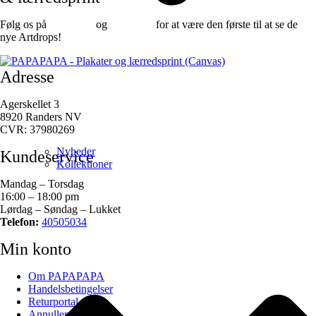
Følg os på
Facebook
og
instagram
for at være den første til at se de
nye Artdrops!
Adresse
Agerskellet 3
8920 Randers NV
CVR: 37980269
Nyheder
Kundeservice
Kollektioner
Mandag – Torsdag
16:00 – 18:00 pm
Lørdag – Søndag – Lukket
Telefon:
40505034
Min konto
Om PAPAPAPA
Handelsbetingelser
Returportal
Annuller ordre