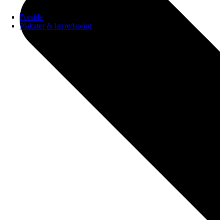
Forside
Plakater & lærredsprint