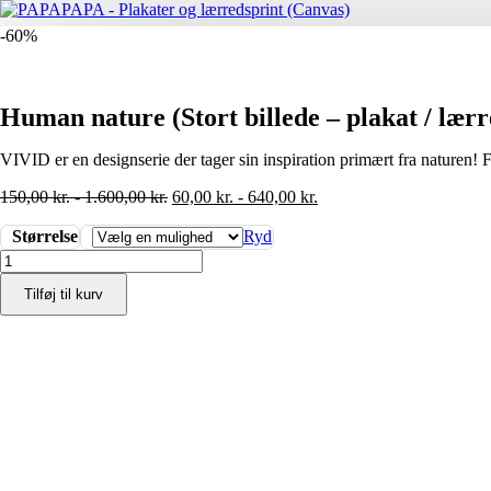
-60%
Human nature (Stort billede – plakat / lærr
VIVID er en designserie der tager sin inspiration primært fra naturen! 
150,00
kr.
-
1.600,00
kr.
60,00
kr.
-
640,00
kr.
Størrelse
Ryd
Human
nature
Tilføj til kurv
(Stort
billede
-
plakat
/
lærredsprint)
antal