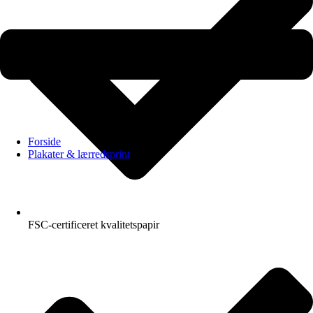
Forside
Plakater & lærredsprint
FSC-certificeret kvalitetspapir