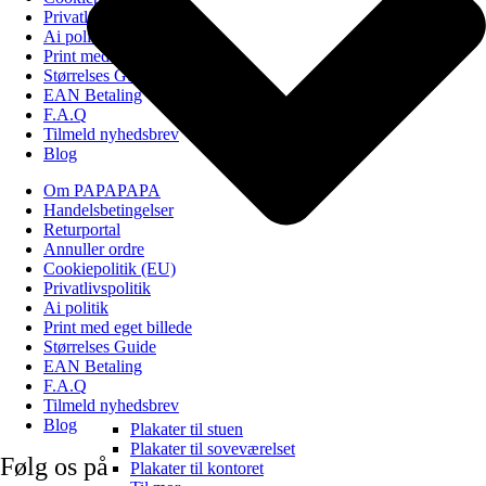
Privatlivspolitik
Ai politik
Print med eget billede
Størrelses Guide
EAN Betaling
F.A.Q
Tilmeld nyhedsbrev
Blog
Om PAPAPAPA
Handelsbetingelser
Returportal
Annuller ordre
Cookiepolitik (EU)
Privatlivspolitik
Ai politik
Print med eget billede
Størrelses Guide
EAN Betaling
F.A.Q
Tilmeld nyhedsbrev
Blog
Plakater til stuen
Plakater til soveværelset
Følg os på
Plakater til kontoret