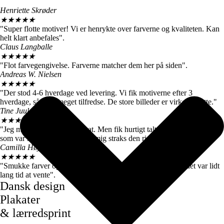
Henriette Skrøder
★
★
★
★
★
"Super flotte motiver! Vi er henrykte over farverne og kvaliteten. Kan
helt klart anbefales".
Claus Langballe
★
★
★
★
★
"Flot farvegengivelse. Farverne matcher dem her på siden".
Andreas W. Nielsen
★
★
★
★
★
"Der stod 4-6 hverdage ved levering. Vi fik motiverne efter 3
hverdage, så vi er meget tilfredse. De store billeder er virkelig flotte."
Tine Juul
★
★
★
★
★
"Jeg modtog en forkert plakat. Men fik hurtigt talt med kundeservice
som var super søde og sendte mig straks den rigtige".
Camilla Høj
★
★
★
★
★
"Smukke farver og motiver, de kom dog først efter 7 dage, det var lidt
lang tid at vente".
Dansk design
Plakater
& lærredsprint