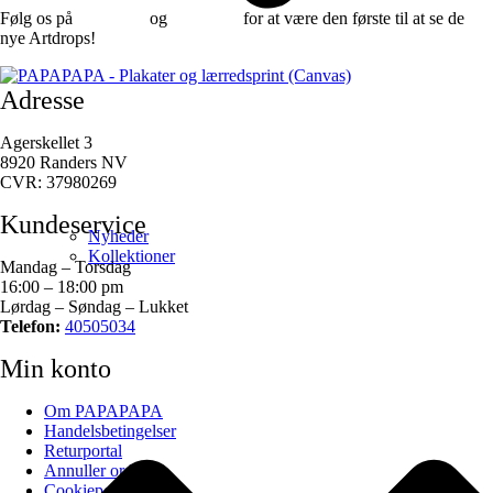
Følg os på
Facebook
og
instagram
for at være den første til at se de
nye Artdrops!
Adresse
Agerskellet 3
8920 Randers NV
CVR: 37980269
Kundeservice
Nyheder
Kollektioner
Mandag – Torsdag
16:00 – 18:00 pm
Lørdag – Søndag – Lukket
Telefon:
40505034
Min konto
Om PAPAPAPA
Handelsbetingelser
Returportal
Annuller ordre
Cookiepolitik (EU)