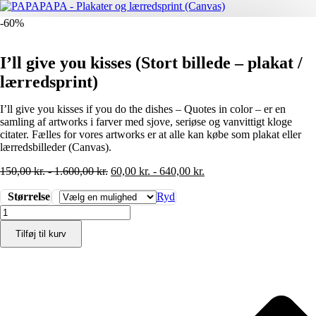
-60%
I’ll give you kisses (Stort billede – plakat /
lærredsprint)
I’ll give you kisses if you do the dishes – Quotes in color – er en
samling af artworks i farver med sjove, seriøse og vanvittigt kloge
citater. Fælles for vores artworks er at alle kan købe som plakat eller
lærredsbilleder (Canvas).
150,00
kr.
-
1.600,00
kr.
60,00
kr.
-
640,00
kr.
Størrelse
Ryd
I'll
give
Tilføj til kurv
you
kisses
(Stort
billede
-
plakat
/