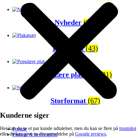
Nyheder
(65)
Plakatsæt
(43)
Populære plakater
(81)
Storformat
(67)
Kunderne siger
Her kan du se et par kunde udtalelser, men du kan se flere på
trustpilot
Forside
eller du kan give os din anmeldelse på
Google reviews
.
Plakater & lærredsprint