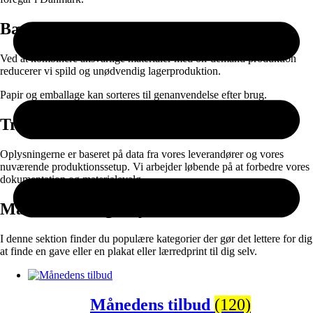
Bæredygtighed
Ved at kombinere ansvarlige materialer med on-demand produktion
reducerer vi spild og unødvendig lagerproduktion.
Papir og emballage kan sorteres til genanvendelse efter brug.
Transparens
Oplysningerne er baseret på data fra vores leverandører og vores
nuværende produktionssetup. Vi arbejder løbende på at forbedre vores
dokumentation og materialevalg.
Måske vil du også synes om:
I denne sektion finder du populære kategorier der gør det lettere for dig
at finde en gave eller en plakat eller lærredprint til dig selv.
Månedens tilbud
(120)