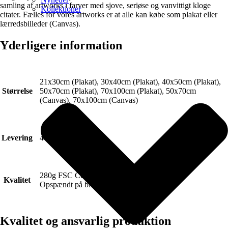
samling af artworks i farver med sjove, seriøse og vanvittigt kloge
Kollektioner
citater. Fælles for vores artworks er at alle kan købe som plakat eller
lærredsbilleder (Canvas).
Yderligere information
21x30cm (Plakat), 30x40cm (Plakat), 40x50cm (Plakat),
Størrelse
50x70cm (Plakat), 70x100cm (Plakat), 50x70cm
(Canvas), 70x100cm (Canvas)
Levering
4-6 hverdage.
280g FSC Certificeret Art canvas (Lærred).
Kvalitet
Opspændt på blindramme.
Kvalitet og ansvarlig produktion