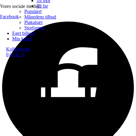
Til mor
Til far
Vores sociale medier:
Populært
Facebook
Månedens tilbud
Plakatsæt
Storformat
Eget billede
Min konto
Kollektioner
0,00
kr.
0