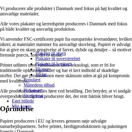
Vi producerer alle produkter i Danmark med fokus på høj kvalitet og
ansvarlige materialer.
Alle vores plakater og lærredsprint produceres i Danmark med fokus
på både kvalitet og ansvarlig produktion.
Vi anvender FSC-certificeret papir fra europæiske leverandører, hvilket
sikrer, at materialet stammer fra ansvarligt skovbrug. Papiret er udvalgt
for at give en skarp gengivelse af farver, dybde og detaljer – så motivet
Plakater til stuen
fremstår præcis, som det er tænkt.
Plakater til soveværelset
Plakater til kontoret
Printet udføres med vandbaseret latex-teknologi, som er fri for
Til mor
traditionelle opløsningsmidler og har et lavt indhold af skadelige
Til far
stoffer. Det gør produktionen mere skånsom uden at gå på kompromis
Populært
med kvaliteten.
Månedens tilbud
Plakatsæt
Alle produkter fremstilles først ved bestilling. Det betyder, at vi undgår
Storformat
overproduktion og kun producerer det, der rent faktisk bliver brugt.
Eget billede
Min konto
Oprindelse
Papiret produceres i EU og leveres gennem nøje udvalgte
samarbejdspartnere. Selve printet, færdigproduktionen og pakningen
foregår i Danmark.