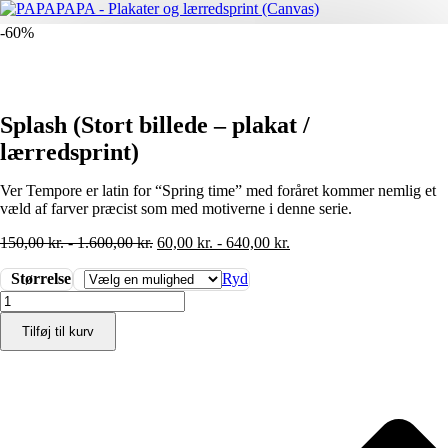
-60%
Splash (Stort billede – plakat /
lærredsprint)
Ver Tempore er latin for “Spring time” med foråret kommer nemlig et
væld af farver præcist som med motiverne i denne serie.
150,00
kr.
-
1.600,00
kr.
60,00
kr.
-
640,00
kr.
Størrelse
Ryd
Splash
(Stort
Tilføj til kurv
billede
-
plakat
/
lærredsprint)
antal