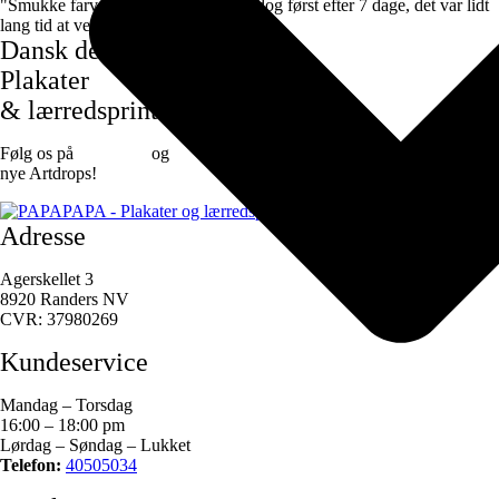
"Smukke farver og motiver, de kom dog først efter 7 dage, det var lidt
lang tid at vente".
Dansk design
Plakater
& lærredsprint
Følg os på
Facebook
og
instagram
for at være den første til at se de
nye Artdrops!
Adresse
Agerskellet 3
8920 Randers NV
CVR: 37980269
Kundeservice
Mandag – Torsdag
16:00 – 18:00 pm
Lørdag – Søndag – Lukket
Telefon:
40505034