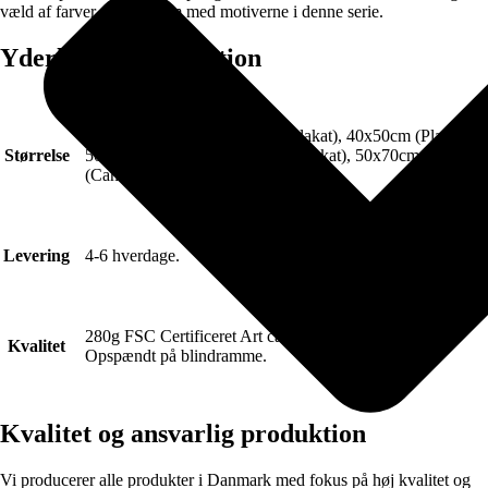
væld af farver præcist som med motiverne i denne serie.
Yderligere information
21x30cm (Plakat), 30x40cm (Plakat), 40x50cm (Plakat),
Størrelse
50x70cm (Plakat), 70x100cm (Plakat), 50x70cm
(Canvas), 70x100cm (Canvas)
Levering
4-6 hverdage.
280g FSC Certificeret Art canvas (Lærred).
Kvalitet
Opspændt på blindramme.
Kvalitet og ansvarlig produktion
Vi producerer alle produkter i Danmark med fokus på høj kvalitet og