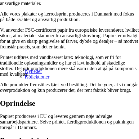
ansvarlige materialer.
Alle vores plakater og lærredsprint produceres i Danmark med fokus
på både kvalitet og ansvarlig produktion.
Vi anvender FSC-certificeret papir fra europæiske leverandører, hvilket
sikrer, at materialet stammer fra ansvarligt skovbrug. Papiret er udvalgt
for at give en skarp gengivelse af farver, dybde og detaljer – så motivet
fremstår præcis, som det er tænkt.
Printet udføres med vandbaseret latex-teknologi, som er fri for
traditionelle opløsningsmidler og har et lavt indhold af skadelige
stoffer. Det gør produktionen mere skånsom uden at gå på kompromis
Nyheder
med kvaliteten.
Kollektioner
Alle produkter fremstilles først ved bestilling. Det betyder, at vi undgår
overproduktion og kun producerer det, der rent faktisk bliver brugt.
Oprindelse
Papiret produceres i EU og leveres gennem nøje udvalgte
samarbejdspartnere. Selve printet, færdigproduktionen og pakningen
foregår i Danmark.