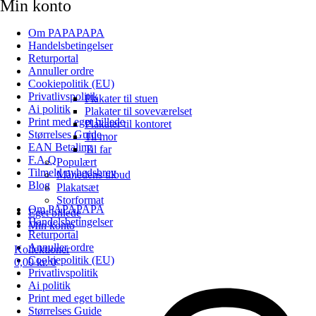
Min konto
Om PAPAPAPA
Handelsbetingelser
Returportal
Annuller ordre
Cookiepolitik (EU)
Privatlivspolitik
Plakater til stuen
Ai politik
Plakater til soveværelset
Print med eget billede
Plakater til kontoret
Størrelses Guide
Til mor
EAN Betaling
Til far
F.A.Q
Populært
Tilmeld nyhedsbrev
Månedens tilbud
Blog
Plakatsæt
Storformat
Om PAPAPAPA
Eget billede
Handelsbetingelser
Min konto
Returportal
Annuller ordre
Kollektioner
Cookiepolitik (EU)
0,00
kr.
0
Privatlivspolitik
Ai politik
Print med eget billede
Størrelses Guide