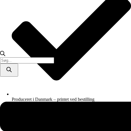
Products
search
Produceret i Danmark – printet ved bestilling