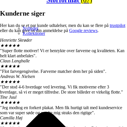
Storformat
(67)
Kunderne siger
Her kan du se et par kunde udtalelser, men du kan se flere på
trustpilot
Nyheder
eller du kan give os din anmeldelse på
Google reviews
.
Kollektioner
Henriette Skrøder
★
★
★
★
★
"Super flotte motiver! Vi er henrykte over farverne og kvaliteten. Kan
helt klart anbefales".
Claus Langballe
★
★
★
★
★
"Flot farvegengivelse. Farverne matcher dem her på siden".
Andreas W. Nielsen
★
★
★
★
★
"Der stod 4-6 hverdage ved levering. Vi fik motiverne efter 3
hverdage, så vi er meget tilfredse. De store billeder er virkelig flotte."
Tine Juul
★
★
★
★
★
"Jeg modtog en forkert plakat. Men fik hurtigt talt med kundeservice
som var super søde og sendte mig straks den rigtige".
Camilla Høj
★
★
★
★
★