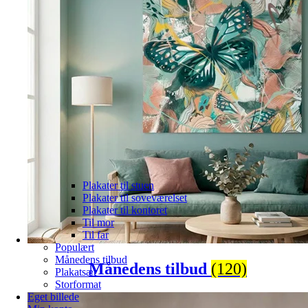
Plakater til stuen
Plakater til soveværelset
Plakater til kontoret
Til mor
Til far
Populært
Månedens tilbud
Månedens tilbud
(120)
Plakatsæt
Storformat
Eget billede