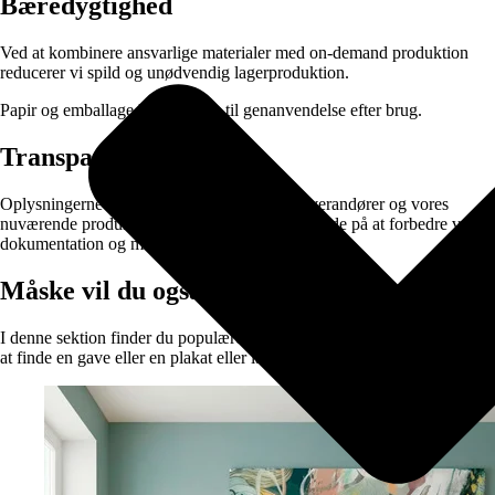
Bæredygtighed
Ved at kombinere ansvarlige materialer med on-demand produktion
reducerer vi spild og unødvendig lagerproduktion.
Papir og emballage kan sorteres til genanvendelse efter brug.
Transparens
Oplysningerne er baseret på data fra vores leverandører og vores
nuværende produktionssetup. Vi arbejder løbende på at forbedre vores
dokumentation og materialevalg.
Måske vil du også synes om:
I denne sektion finder du populære kategorier der gør det lettere for dig
at finde en gave eller en plakat eller lærredprint til dig selv.