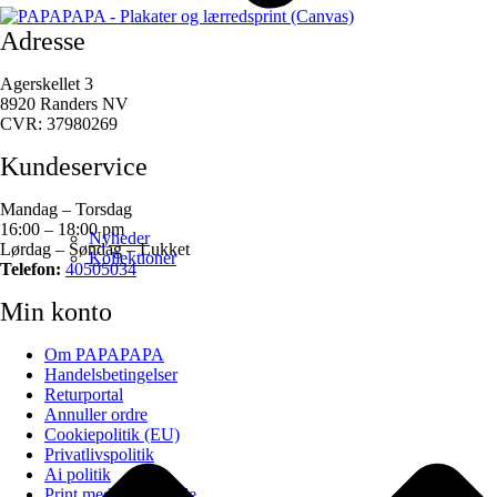
Adresse
Agerskellet 3
8920 Randers NV
CVR: 37980269
Kundeservice
Mandag – Torsdag
16:00 – 18:00 pm
Nyheder
Lørdag – Søndag – Lukket
Kollektioner
Telefon:
40505034
Min konto
Om PAPAPAPA
Handelsbetingelser
Returportal
Annuller ordre
Cookiepolitik (EU)
Privatlivspolitik
Ai politik
Print med eget billede