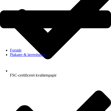
Forside
Plakater & lærredsprint
FSC-certificeret kvalitetspapir