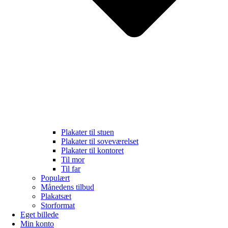
Plakater til stuen
Plakater til soveværelset
Plakater til kontoret
Til mor
Til far
Populært
Månedens tilbud
Plakatsæt
Storformat
Eget billede
Min konto