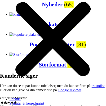
Nyheder
(65)
Plakatsæt
(43)
Populære plakater
(81)
Storformat
(67)
Kunderne siger
Her kan du se et par kunde udtalelser, men du kan se flere på
trustpilot
eller du kan give os din anmeldelse på
Google reviews
.
Henriette Skrøder
Forside
★
★
★
★
★
Plakater & lærredsprint