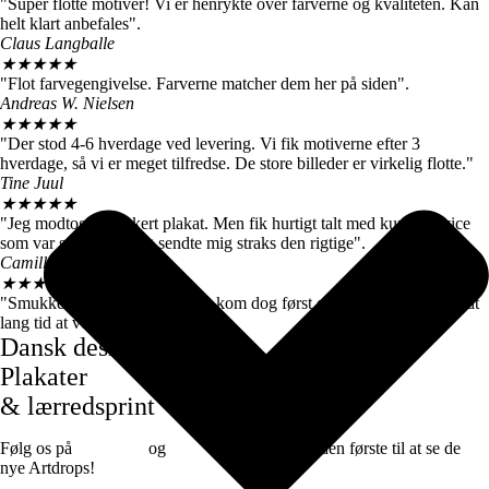
"Super flotte motiver! Vi er henrykte over farverne og kvaliteten. Kan
helt klart anbefales".
Claus Langballe
★
★
★
★
★
"Flot farvegengivelse. Farverne matcher dem her på siden".
Andreas W. Nielsen
★
★
★
★
★
"Der stod 4-6 hverdage ved levering. Vi fik motiverne efter 3
hverdage, så vi er meget tilfredse. De store billeder er virkelig flotte."
Tine Juul
★
★
★
★
★
"Jeg modtog en forkert plakat. Men fik hurtigt talt med kundeservice
som var super søde og sendte mig straks den rigtige".
Camilla Høj
★
★
★
★
★
"Smukke farver og motiver, de kom dog først efter 7 dage, det var lidt
lang tid at vente".
Dansk design
Plakater
& lærredsprint
Følg os på
Facebook
og
instagram
for at være den første til at se de
nye Artdrops!