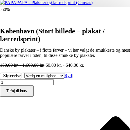
-60%
København (Stort billede – plakat /
lærredsprint)
Danske by plakater – i flotte farver – vi har valgt de smukkeste og mest
populære farver i tiden, til disse smukke by plakater.
150,00
kr.
-
1.600,00
kr.
60,00
kr.
-
640,00
kr.
Størrelse
Ryd
København
(Stort
Tilføj til kurv
billede
-
plakat
/
lærredsprint)
antal