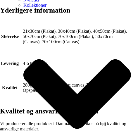
Kollektioner
Yderligere information
21x30cm (Plakat), 30x40cm (Plakat), 40x50cm (Plakat),
Størrelse
50x70cm (Plakat), 70x100cm (Plakat), 50x70cm
(Canvas), 70x100cm (Canvas)
Levering
4-6 hverdage.
280g FSC Certificeret Art canvas (Lærred).
Kvalitet
Opspændt på blindramme.
Kvalitet og ansvarlig produktion
Vi producerer alle produkter i Danmark med fokus på høj kvalitet og
ansvarlige materialer.