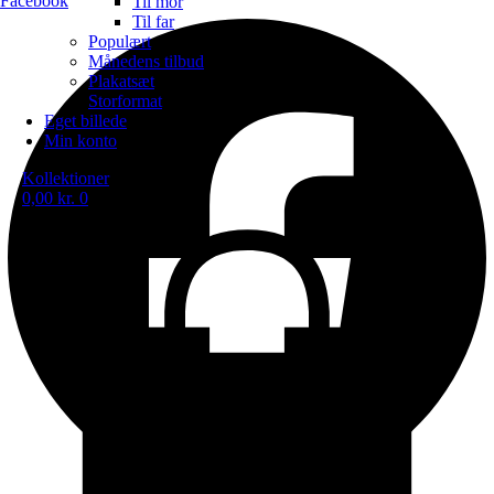
Facebook
Til mor
Til far
Populært
Månedens tilbud
Plakatsæt
Storformat
Eget billede
Min konto
Kollektioner
0,00
kr.
0