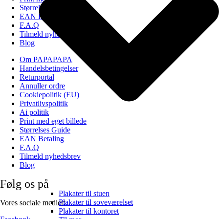
Størrelses Guide
EAN Betaling
F.A.Q
Tilmeld nyhedsbrev
Blog
Om PAPAPAPA
Handelsbetingelser
Returportal
Annuller ordre
Cookiepolitik (EU)
Privatlivspolitik
Ai politik
Print med eget billede
Størrelses Guide
EAN Betaling
F.A.Q
Tilmeld nyhedsbrev
Blog
Følg os på
Plakater til stuen
Plakater til soveværelset
Vores sociale medier:
Plakater til kontoret