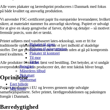
Alle vores plakater og lærredsprint produceres i Danmark med fokus
på både kvalitet og ansvarlig produktion.
Vi anvender FSC-certificeret papir fra europæiske leverandører, hvilket
sikrer, at materialet stammer fra ansvarligt skovbrug. Papiret er udvalgt
for at give en skarp gengivelse af farver, dybde og detaljer – så motivet
fremstår præcis, som det er tænkt.
Printet udføres med vandbaseret latex-teknologi, som er fri for
Plakater til stuen
traditionelle opløsningsmidler og har et lavt indhold af skadelige
Plakater til soveværelset
stoffer. Det gør produktionen mere skånsom uden at gå på kompromis
Plakater til kontoret
med kvaliteten.
Til mor
Til far
Alle produkter fremstilles først ved bestilling. Det betyder, at vi undgår
Populært
overproduktion og kun producerer det, der rent faktisk bliver brugt.
Månedens tilbud
Plakatsæt
Oprindelse
Storformat
Eget billede
Papiret produceres i EU og leveres gennem nøje udvalgte
Min konto
samarbejdspartnere. Selve printet, færdigproduktionen og pakningen
foregår i Danmark.
Bæredygtighed