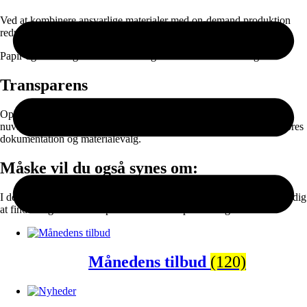
Ved at kombinere ansvarlige materialer med on-demand produktion
reducerer vi spild og unødvendig lagerproduktion.
Papir og emballage kan sorteres til genanvendelse efter brug.
Transparens
Oplysningerne er baseret på data fra vores leverandører og vores
nuværende produktionssetup. Vi arbejder løbende på at forbedre vores
dokumentation og materialevalg.
Måske vil du også synes om:
I denne sektion finder du populære kategorier der gør det lettere for dig
at finde en gave eller en plakat eller lærredprint til dig selv.
Månedens tilbud
(120)