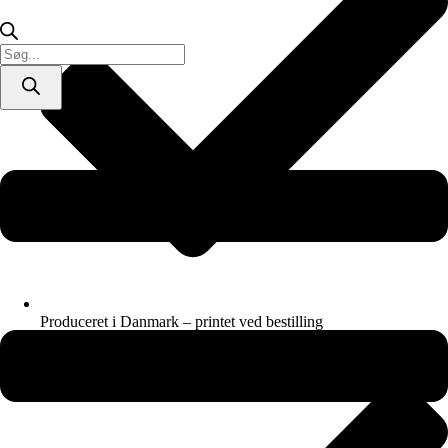
Products
search
Produceret i Danmark – printet ved bestilling