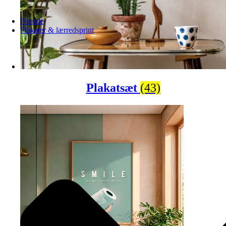
Forside
Plakater & lærredsprint
Plakatsæt
(43)