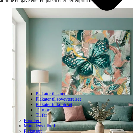
at finde en gave eller en plakat eller lærredprint til dig selv.
Plakater til stuen
Plakater til soveværelset
Plakater til kontoret
Til mor
Til far
Populært
Månedens tilbud
Plakatsæt