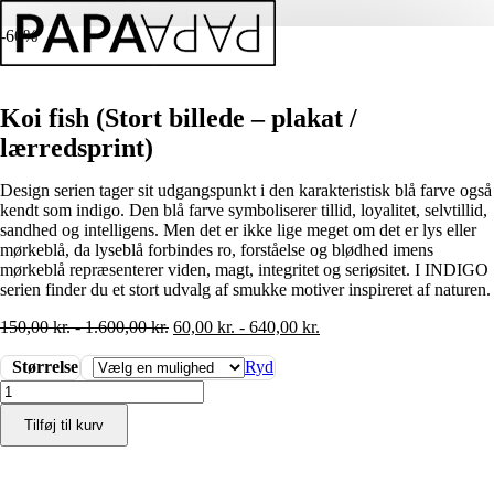
-60%
Koi fish (Stort billede – plakat /
lærredsprint)
Design serien tager sit udgangspunkt i den karakteristisk blå farve også
kendt som indigo. Den blå farve symboliserer tillid, loyalitet, selvtillid,
sandhed og intelligens. Men det er ikke lige meget om det er lys eller
mørkeblå, da lyseblå forbindes ro, forståelse og blødhed imens
mørkeblå repræsenterer viden, magt, integritet og seriøsitet. I INDIGO
serien finder du et stort udvalg af smukke motiver inspireret af naturen.
150,00
kr.
-
1.600,00
kr.
60,00
kr.
-
640,00
kr.
Størrelse
Ryd
Koi
fish
Tilføj til kurv
(Stort
billede
-
plakat