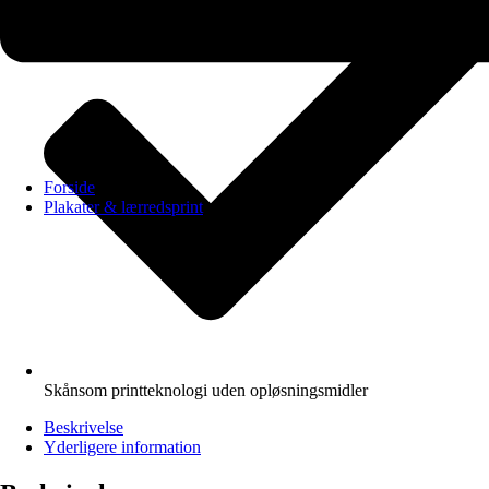
Forside
Plakater & lærredsprint
Skånsom printteknologi uden opløsningsmidler
Beskrivelse
Yderligere information