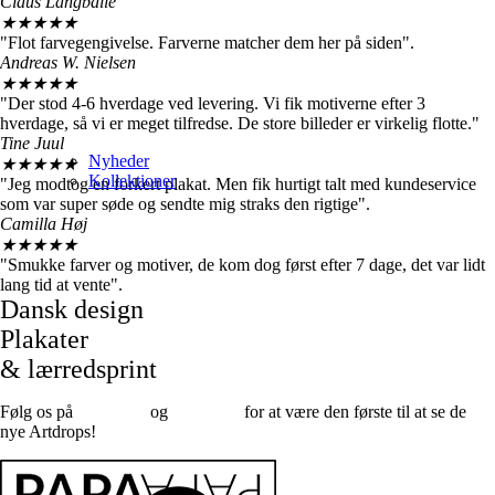
Claus Langballe
★
★
★
★
★
"Flot farvegengivelse. Farverne matcher dem her på siden".
Andreas W. Nielsen
★
★
★
★
★
"Der stod 4-6 hverdage ved levering. Vi fik motiverne efter 3
hverdage, så vi er meget tilfredse. De store billeder er virkelig flotte."
Tine Juul
Nyheder
★
★
★
★
★
Kollektioner
"Jeg modtog en forkert plakat. Men fik hurtigt talt med kundeservice
som var super søde og sendte mig straks den rigtige".
Camilla Høj
★
★
★
★
★
"Smukke farver og motiver, de kom dog først efter 7 dage, det var lidt
lang tid at vente".
Dansk design
Plakater
& lærredsprint
Følg os på
Facebook
og
instagram
for at være den første til at se de
nye Artdrops!