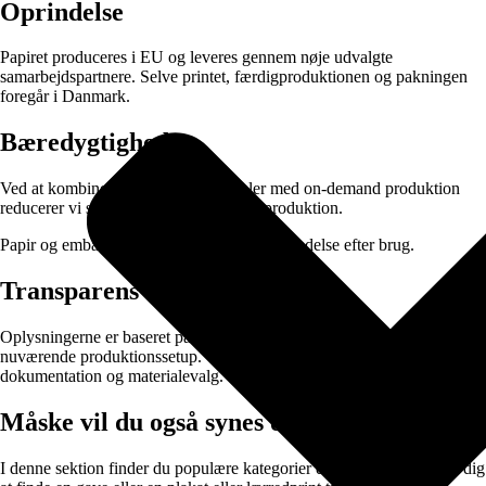
Oprindelse
Papiret produceres i EU og leveres gennem nøje udvalgte
samarbejdspartnere. Selve printet, færdigproduktionen og pakningen
foregår i Danmark.
Bæredygtighed
Ved at kombinere ansvarlige materialer med on-demand produktion
reducerer vi spild og unødvendig lagerproduktion.
Papir og emballage kan sorteres til genanvendelse efter brug.
Transparens
Oplysningerne er baseret på data fra vores leverandører og vores
nuværende produktionssetup. Vi arbejder løbende på at forbedre vores
dokumentation og materialevalg.
Måske vil du også synes om:
I denne sektion finder du populære kategorier der gør det lettere for dig