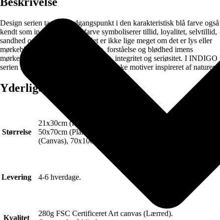
Beskrivelse
Design serien tager sit udgangspunkt i den karakteristisk blå farve også
kendt som indigo. Den blå farve symboliserer tillid, loyalitet, selvtillid,
sandhed og intelligens. Men det er ikke lige meget om det er lys eller
mørkeblå, da lyseblå forbindes ro, forståelse og blødhed imens
mørkeblå repræsenterer viden, magt, integritet og seriøsitet. I INDIGO
serien finder du et stort udvalg af smukke motiver inspireret af naturen.
Yderligere information
21x30cm (Plakat), 30x40cm (Plakat), 40x50cm (Plakat),
Størrelse
50x70cm (Plakat), 70x100cm (Plakat), 50x70cm
(Canvas), 70x100cm (Canvas)
Levering
4-6 hverdage.
280g FSC Certificeret Art canvas (Lærred).
Kvalitet