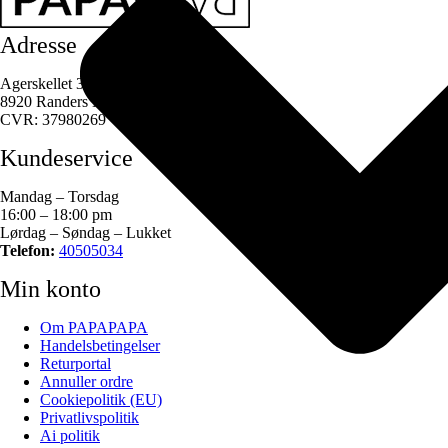
Adresse
Agerskellet 3
8920 Randers NV
CVR: 37980269
Kundeservice
Mandag – Torsdag
16:00 – 18:00 pm
Lørdag – Søndag – Lukket
Telefon:
40505034
Min konto
Om PAPAPAPA
Handelsbetingelser
Returportal
Annuller ordre
Cookiepolitik (EU)
Privatlivspolitik
Ai politik