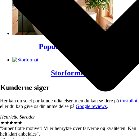
Populære plakater
(81)
Storformat
(67)
Kunderne siger
Her kan du se et par kunde udtalelser, men du kan se flere på
trustpilot
eller du kan give os din anmeldelse på
Google reviews
.
Henriette Skrøder
★
★
★
★
★
"Super flotte motiver! Vi er henrykte over farverne og kvaliteten. Kan
helt klart anbefales".