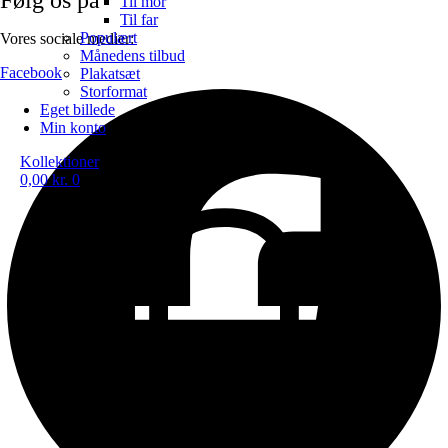
Til mor
Til far
Populært
Vores sociale medier:
Månedens tilbud
Facebook
Plakatsæt
Storformat
Eget billede
Min konto
Kollektioner
0,00
kr.
0