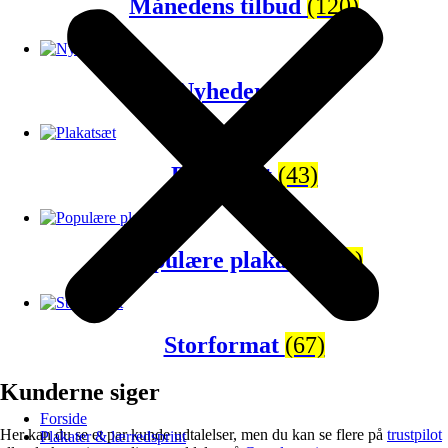
Månedens tilbud
(120)
Nyheder
(65)
Plakatsæt
(43)
Populære plakater
(81)
Storformat
(67)
Kunderne siger
Forside
Her kan du se et par kunde udtalelser, men du kan se flere på
trustpilot
Plakater & lærredsprint