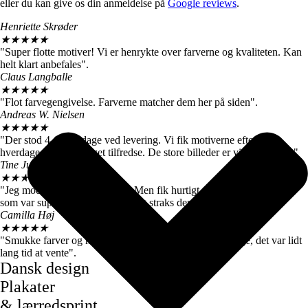
eller du kan give os din anmeldelse på
Google reviews
.
Henriette Skrøder
★
★
★
★
★
"Super flotte motiver! Vi er henrykte over farverne og kvaliteten. Kan
helt klart anbefales".
Claus Langballe
★
★
★
★
★
"Flot farvegengivelse. Farverne matcher dem her på siden".
Andreas W. Nielsen
★
★
★
★
★
"Der stod 4-6 hverdage ved levering. Vi fik motiverne efter 3
hverdage, så vi er meget tilfredse. De store billeder er virkelig flotte."
Tine Juul
★
★
★
★
★
"Jeg modtog en forkert plakat. Men fik hurtigt talt med kundeservice
som var super søde og sendte mig straks den rigtige".
Camilla Høj
★
★
★
★
★
"Smukke farver og motiver, de kom dog først efter 7 dage, det var lidt
lang tid at vente".
Dansk design
Plakater
& lærredsprint