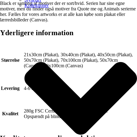
Black er samling af motiver der er sort/hvid. Serien har sine egne
Kollektioner
motiver, men du finder også motiver fra Quote me og Animals serierne
her. Fælles for vores artworks er at alle kan købe som plakat eller
lærredsbilleder (Canvas).
Yderligere information
21x30cm (Plakat), 30x40cm (Plakat), 40x50cm (Plakat),
Størrelse
50x70cm (Plakat), 70x100cm (Plakat), 50x70cm
(Canvas), 70x100cm (Canvas)
Levering
4-6 hverdage.
280g FSC Certificeret Art canvas (Lærred).
Kvalitet
Opspændt på blindramme.