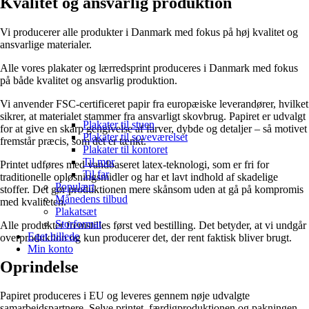
Kvalitet og ansvarlig produktion
Vi producerer alle produkter i Danmark med fokus på høj kvalitet og
ansvarlige materialer.
Alle vores plakater og lærredsprint produceres i Danmark med fokus
på både kvalitet og ansvarlig produktion.
Vi anvender FSC-certificeret papir fra europæiske leverandører, hvilket
sikrer, at materialet stammer fra ansvarligt skovbrug. Papiret er udvalgt
Plakater til stuen
for at give en skarp gengivelse af farver, dybde og detaljer – så motivet
Plakater til soveværelset
fremstår præcis, som det er tænkt.
Plakater til kontoret
Til mor
Printet udføres med vandbaseret latex-teknologi, som er fri for
Til far
traditionelle opløsningsmidler og har et lavt indhold af skadelige
Populært
stoffer. Det gør produktionen mere skånsom uden at gå på kompromis
Månedens tilbud
med kvaliteten.
Plakatsæt
Storformat
Alle produkter fremstilles først ved bestilling. Det betyder, at vi undgår
Eget billede
overproduktion og kun producerer det, der rent faktisk bliver brugt.
Min konto
Oprindelse
Papiret produceres i EU og leveres gennem nøje udvalgte
samarbejdspartnere. Selve printet, færdigproduktionen og pakningen