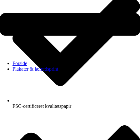
Forside
Plakater & lærredsprint
FSC-certificeret kvalitetspapir