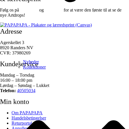
Følg os på
Facebook
og
instagram
for at være den første til at se de
nye Artdrops!
Adresse
Agerskellet 3
8920 Randers NV
CVR: 37980269
Nyheder
Kundeservice
Kollektioner
Mandag – Torsdag
16:00 – 18:00 pm
Lørdag – Søndag – Lukket
Telefon:
40505034
Min konto
Om PAPAPAPA
Handelsbetingelser
Returportal
Annuller ordre