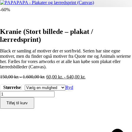
-60%
Kranie (Stort billede – plakat /
lærredsprint)
Black er samling af motiver der er sort/hvid. Serien har sine egne
motiver, men du finder også motiver fra Quote me og Animals serierne
her. Fælles for vores artworks er at alle kan købe som plakat eller
lærredsbilleder (Canvas).
150,00
kr.
-
1.600,00
kr.
60,00
kr.
-
640,00
kr.
Størrelse
Ryd
Kranie
(Stort
Tilføj til kurv
billede
-
plakat
/
lærredsprint)
antal