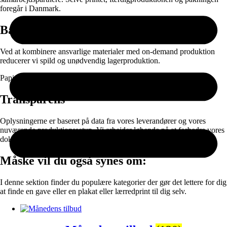
foregår i Danmark.
Bæredygtighed
Ved at kombinere ansvarlige materialer med on-demand produktion
reducerer vi spild og unødvendig lagerproduktion.
Papir og emballage kan sorteres til genanvendelse efter brug.
Transparens
Oplysningerne er baseret på data fra vores leverandører og vores
nuværende produktionssetup. Vi arbejder løbende på at forbedre vores
dokumentation og materialevalg.
Måske vil du også synes om:
I denne sektion finder du populære kategorier der gør det lettere for dig
at finde en gave eller en plakat eller lærredprint til dig selv.