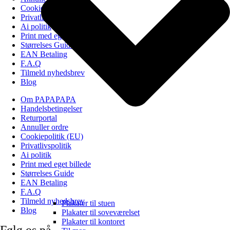
Cookiepolitik (EU)
Privatlivspolitik
Ai politik
Print med eget billede
Størrelses Guide
EAN Betaling
F.A.Q
Tilmeld nyhedsbrev
Blog
Om PAPAPAPA
Handelsbetingelser
Returportal
Annuller ordre
Cookiepolitik (EU)
Privatlivspolitik
Ai politik
Print med eget billede
Størrelses Guide
EAN Betaling
F.A.Q
Tilmeld nyhedsbrev
Plakater til stuen
Blog
Plakater til soveværelset
Plakater til kontoret
Følg os på