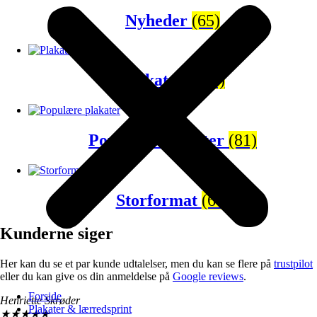
Nyheder
(65)
Plakatsæt
(43)
Populære plakater
(81)
Storformat
(67)
Kunderne siger
Her kan du se et par kunde udtalelser, men du kan se flere på
trustpilot
eller du kan give os din anmeldelse på
Google reviews
.
Forside
Henriette Skrøder
Plakater & lærredsprint
★
★
★
★
★