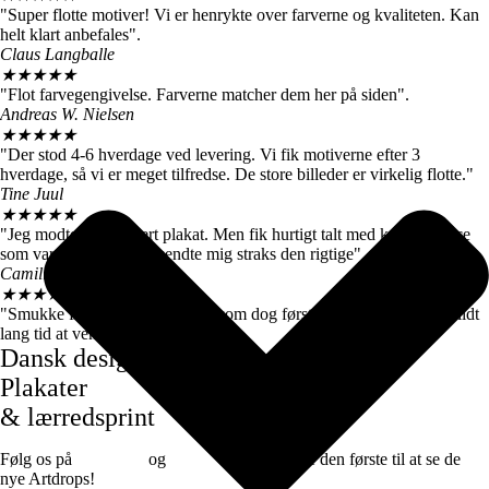
"Super flotte motiver! Vi er henrykte over farverne og kvaliteten. Kan
helt klart anbefales".
Claus Langballe
★
★
★
★
★
"Flot farvegengivelse. Farverne matcher dem her på siden".
Andreas W. Nielsen
★
★
★
★
★
"Der stod 4-6 hverdage ved levering. Vi fik motiverne efter 3
hverdage, så vi er meget tilfredse. De store billeder er virkelig flotte."
Tine Juul
★
★
★
★
★
"Jeg modtog en forkert plakat. Men fik hurtigt talt med kundeservice
som var super søde og sendte mig straks den rigtige".
Camilla Høj
★
★
★
★
★
"Smukke farver og motiver, de kom dog først efter 7 dage, det var lidt
lang tid at vente".
Dansk design
Plakater
& lærredsprint
Følg os på
Facebook
og
instagram
for at være den første til at se de
nye Artdrops!