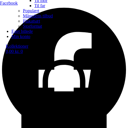
Til mor
Facebook
Til far
Populært
Månedens tilbud
Plakatsæt
Storformat
Eget billede
Min konto
Kollektioner
0,00
kr.
0