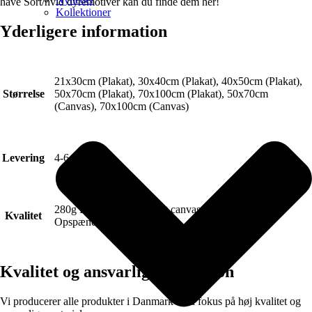
have Sort/hvid dyremotiver kan du finde dem her!
Kollektioner
Yderligere information
21x30cm (Plakat), 30x40cm (Plakat), 40x50cm (Plakat),
Størrelse
50x70cm (Plakat), 70x100cm (Plakat), 50x70cm
(Canvas), 70x100cm (Canvas)
Levering
4-6 hverdage.
280g FSC Certificeret Art canvas (Lærred).
Kvalitet
Opspændt på blindramme.
Kvalitet og ansvarlig produktion
Vi producerer alle produkter i Danmark med fokus på høj kvalitet og