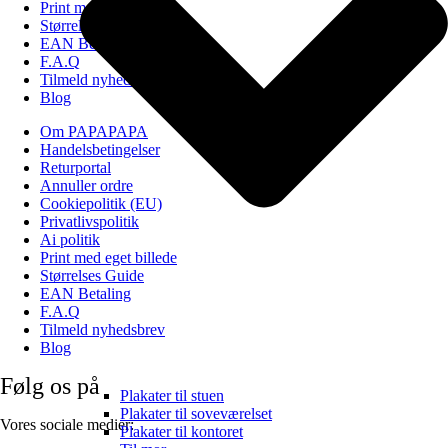
Print med eget billede
Størrelses Guide
EAN Betaling
F.A.Q
Tilmeld nyhedsbrev
Blog
Om PAPAPAPA
Handelsbetingelser
Returportal
Annuller ordre
Cookiepolitik (EU)
Privatlivspolitik
Ai politik
Print med eget billede
Størrelses Guide
EAN Betaling
F.A.Q
Tilmeld nyhedsbrev
Blog
Følg os på
Plakater til stuen
Plakater til soveværelset
Vores sociale medier:
Plakater til kontoret