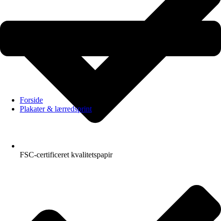
Forside
Plakater & lærredsprint
FSC-certificeret kvalitetspapir