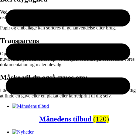
Ved at kombinere ansvarlige materialer med on-demand produktion
reducerer vi spild og unødvendig lagerproduktion.
Papir og emballage kan sorteres til genanvendelse efter brug.
Transparens
Oplysningerne er baseret på data fra vores leverandører og vores
nuværende produktionssetup. Vi arbejder løbende på at forbedre vores
dokumentation og materialevalg.
Måske vil du også synes om:
I denne sektion finder du populære kategorier der gør det lettere for dig
at finde en gave eller en plakat eller lærredprint til dig selv.
Månedens tilbud
(120)