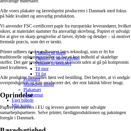
ansvarlige materialer.
Alle vores plakater og lærredsprint produceres i Danmark med fokus
på både kvalitet og ansvarlig produktion.
Vi anvender FSC-certificeret papir fra europæiske leverandører, hvilket
sikrer, at materialet stammer fra ansvarligt skovbrug. Papiret er udvalgt
for at give en skarp gengivelse af farver, dybde og detaljer – så motivet
fremstår præcis, som det er tænkt.
Printet udføres med vandbaseret latex-teknologi, som er fri for
Plakater til stuen
traditionelle opløsningsmidler og har et lavt indhold af skadelige
Plakater til soveværelset
stoffer. Det gør produktionen mere skånsom uden at gå på kompromis
Plakater til kontoret
med kvaliteten.
Til mor
Til far
Alle produkter fremstilles først ved bestilling. Det betyder, at vi undgår
Populært
overproduktion og kun producerer det, der rent faktisk bliver brugt.
Månedens tilbud
Plakatsæt
Oprindelse
Storformat
Eget billede
Min konto
Papiret produceres i EU og leveres gennem nøje udvalgte
samarbejdspartnere. Selve printet, færdigproduktionen og pakningen
foregår i Danmark.
Bæredygtighed