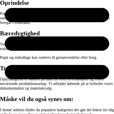
Oprindelse
Papiret produceres i EU og leveres gennem nøje udvalgte
samarbejdspartnere. Selve printet, færdigproduktionen og pakningen
foregår i Danmark.
Bæredygtighed
Ved at kombinere ansvarlige materialer med on-demand produktion
reducerer vi spild og unødvendig lagerproduktion.
Papir og emballage kan sorteres til genanvendelse efter brug.
Transparens
Oplysningerne er baseret på data fra vores leverandører og vores
nuværende produktionssetup. Vi arbejder løbende på at forbedre vores
dokumentation og materialevalg.
Måske vil du også synes om:
I denne sektion finder du populære kategorier der gør det lettere for dig