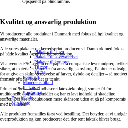
Opspændt på blindramme.
Kvalitet og ansvarlig produktion
Vi producerer alle produkter i Danmark med fokus på høj kvalitet og
ansvarlige materialer.
Alle vores plakater og lærredsprint produceres i Danmark med fokus
Plakater til stuen
på både kvalitet og ansvarlig produktion.
Plakater til soveværelset
Plakater til kontoret
Vi anvender FSC-certificeret papir fra europæiske leverandører, hvilket
Til mor
sikrer, at materialet stammer fra ansvarligt skovbrug. Papiret er udvalgt
Til far
for at give en skarp gengivelse af farver, dybde og detaljer – så motivet
Populært
fremstår præcis, som det er tænkt.
Månedens tilbud
Plakatsæt
Printet udføres med vandbaseret latex-teknologi, som er fri for
Storformat
traditionelle opløsningsmidler og har et lavt indhold af skadelige
Eget billede
stoffer. Det gør produktionen mere skånsom uden at gå på kompromis
Min konto
med kvaliteten.
Alle produkter fremstilles først ved bestilling. Det betyder, at vi undgår
overproduktion og kun producerer det, der rent faktisk bliver brugt.