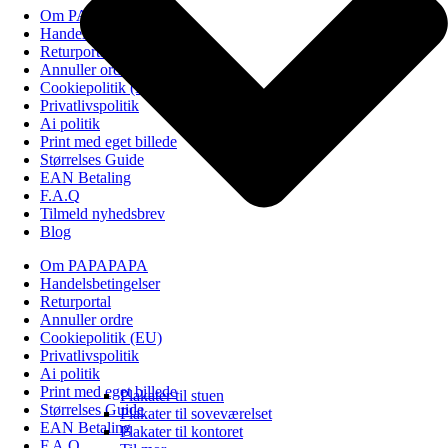
Om PAPAPAPA
Handelsbetingelser
Returportal
Annuller ordre
Cookiepolitik (EU)
Privatlivspolitik
Ai politik
Print med eget billede
Størrelses Guide
EAN Betaling
F.A.Q
Tilmeld nyhedsbrev
Blog
Om PAPAPAPA
Handelsbetingelser
Returportal
Annuller ordre
Cookiepolitik (EU)
Privatlivspolitik
Ai politik
Print med eget billede
Plakater til stuen
Størrelses Guide
Plakater til soveværelset
EAN Betaling
Plakater til kontoret
F.A.Q