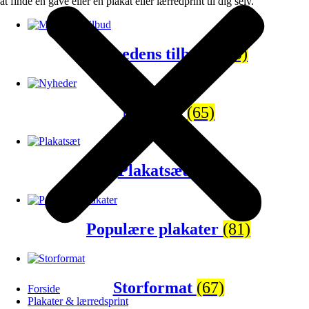
at finde en gave eller en plakat eller lærredprint til dig selv.
Månedens tilbud
(120)
Nyheder
(65)
Plakatsæt
(43)
Populære plakater
(81)
Storformat
(67)
Forside
Plakater & lærredsprint