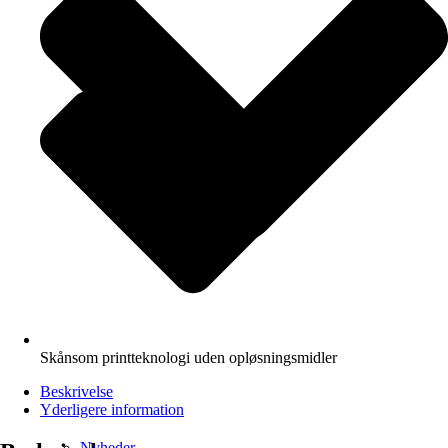
Skånsom printteknologi uden opløsningsmidler
Beskrivelse
Yderligere information
Nyheder