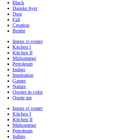
Black
Danske byer
Dust
Fall
Creation
Bright
Imens vi venter
Kitchen I
Kitchen II
Midsommer
Petroleum
Indigo
Inspiration
Gamer
Nature
Quotes in color
Quote me
Imens vi venter
Kitchen I
Kitchen II
Midsommer
Petroleum
Indigo