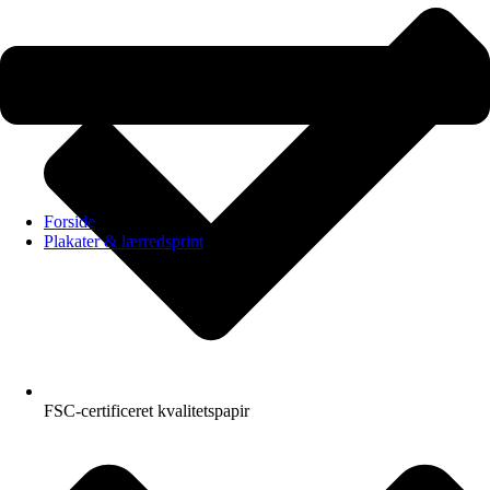
Forside
Plakater & lærredsprint
FSC-certificeret kvalitetspapir