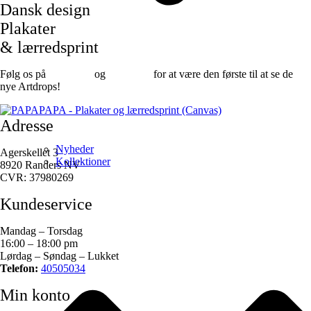
Dansk design
Plakater
& lærredsprint
Følg os på
Facebook
og
instagram
for at være den første til at se de
nye Artdrops!
Adresse
Nyheder
Agerskellet 3
Kollektioner
8920 Randers NV
CVR: 37980269
Kundeservice
Mandag – Torsdag
16:00 – 18:00 pm
Lørdag – Søndag – Lukket
Telefon:
40505034
Min konto