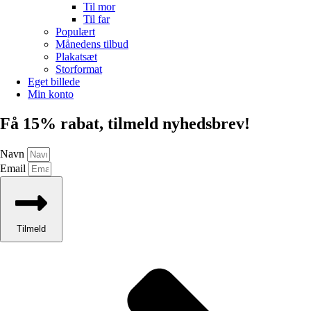
Til mor
Til far
Populært
Månedens tilbud
Plakatsæt
Storformat
Eget billede
Min konto
Få 15% rabat, tilmeld nyhedsbrev!
Navn
Email
Tilmeld