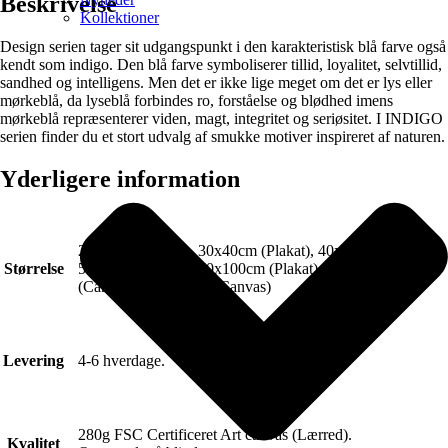
Beskrivelse
Kollektioner
Design serien tager sit udgangspunkt i den karakteristisk blå farve også
kendt som indigo. Den blå farve symboliserer tillid, loyalitet, selvtillid,
sandhed og intelligens. Men det er ikke lige meget om det er lys eller
mørkeblå, da lyseblå forbindes ro, forståelse og blødhed imens
mørkeblå repræsenterer viden, magt, integritet og seriøsitet. I INDIGO
serien finder du et stort udvalg af smukke motiver inspireret af naturen.
Yderligere information
21x30cm (Plakat), 30x40cm (Plakat), 40x50cm (Plakat),
Størrelse
50x70cm (Plakat), 70x100cm (Plakat), 50x70cm
(Canvas), 70x100cm (Canvas)
Levering
4-6 hverdage.
280g FSC Certificeret Art canvas (Lærred).
Kvalitet