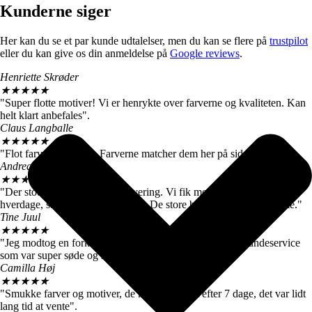
Kunderne siger
Her kan du se et par kunde udtalelser, men du kan se flere på
trustpilot
eller du kan give os din anmeldelse på
Google reviews
.
Henriette Skrøder
★
★
★
★
★
"Super flotte motiver! Vi er henrykte over farverne og kvaliteten. Kan
helt klart anbefales".
Claus Langballe
★
★
★
★
★
"Flot farvegengivelse. Farverne matcher dem her på siden".
Andreas W. Nielsen
★
★
★
★
★
"Der stod 4-6 hverdage ved levering. Vi fik motiverne efter 3
hverdage, så vi er meget tilfredse. De store billeder er virkelig flotte."
Tine Juul
★
★
★
★
★
"Jeg modtog en forkert plakat. Men fik hurtigt talt med kundeservice
som var super søde og sendte mig straks den rigtige".
Camilla Høj
★
★
★
★
★
"Smukke farver og motiver, de kom dog først efter 7 dage, det var lidt
lang tid at vente".