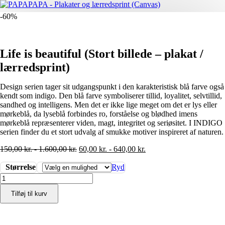
-60%
Life is beautiful (Stort billede – plakat /
lærredsprint)
Design serien tager sit udgangspunkt i den karakteristisk blå farve også
kendt som indigo. Den blå farve symboliserer tillid, loyalitet, selvtillid,
sandhed og intelligens. Men det er ikke lige meget om det er lys eller
mørkeblå, da lyseblå forbindes ro, forståelse og blødhed imens
mørkeblå repræsenterer viden, magt, integritet og seriøsitet. I INDIGO
serien finder du et stort udvalg af smukke motiver inspireret af naturen.
150,00
kr.
-
1.600,00
kr.
60,00
kr.
-
640,00
kr.
Størrelse
Ryd
Life
is
Tilføj til kurv
beautiful
(Stort
billede
-