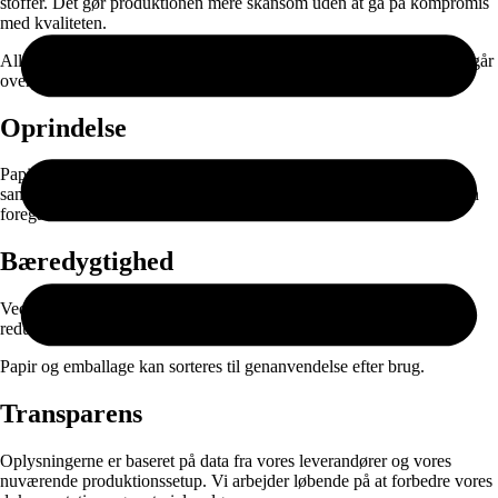
stoffer. Det gør produktionen mere skånsom uden at gå på kompromis
med kvaliteten.
Alle produkter fremstilles først ved bestilling. Det betyder, at vi undgår
overproduktion og kun producerer det, der rent faktisk bliver brugt.
Oprindelse
Papiret produceres i EU og leveres gennem nøje udvalgte
samarbejdspartnere. Selve printet, færdigproduktionen og pakningen
foregår i Danmark.
Bæredygtighed
Ved at kombinere ansvarlige materialer med on-demand produktion
reducerer vi spild og unødvendig lagerproduktion.
Papir og emballage kan sorteres til genanvendelse efter brug.
Transparens
Oplysningerne er baseret på data fra vores leverandører og vores
nuværende produktionssetup. Vi arbejder løbende på at forbedre vores