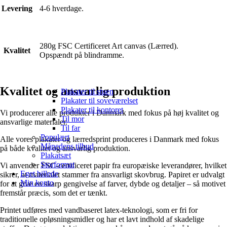
Levering
4-6 hverdage.
280g FSC Certificeret Art canvas (Lærred).
Kvalitet
Opspændt på blindramme.
Kvalitet og ansvarlig produktion
Plakater til stuen
Plakater til soveværelset
Plakater til kontoret
Vi producerer alle produkter i Danmark med fokus på høj kvalitet og
Til mor
ansvarlige materialer.
Til far
Populært
Alle vores plakater og lærredsprint produceres i Danmark med fokus
Månedens tilbud
på både kvalitet og ansvarlig produktion.
Plakatsæt
Storformat
Vi anvender FSC-certificeret papir fra europæiske leverandører, hvilket
Eget billede
sikrer, at materialet stammer fra ansvarligt skovbrug. Papiret er udvalgt
Min konto
for at give en skarp gengivelse af farver, dybde og detaljer – så motivet
fremstår præcis, som det er tænkt.
Printet udføres med vandbaseret latex-teknologi, som er fri for
traditionelle opløsningsmidler og har et lavt indhold af skadelige