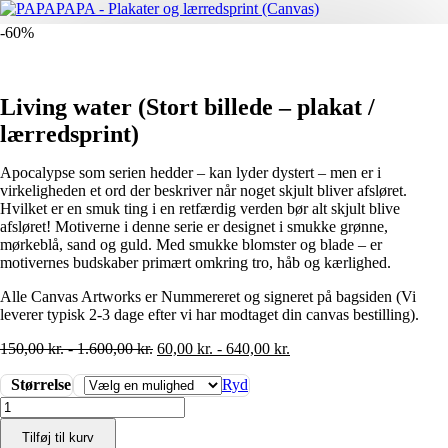
-60%
Living water (Stort billede – plakat /
lærredsprint)
Apocalypse som serien hedder – kan lyder dystert – men er i
virkeligheden et ord der beskriver når noget skjult bliver afsløret.
Hvilket er en smuk ting i en retfærdig verden bør alt skjult blive
afsløret! Motiverne i denne serie er designet i smukke grønne,
mørkeblå, sand og guld. Med smukke blomster og blade – er
motivernes budskaber primært omkring tro, håb og kærlighed.
Alle Canvas Artworks er Nummereret og signeret på bagsiden (Vi
leverer typisk 2-3 dage efter vi har modtaget din canvas bestilling).
150,00
kr.
-
1.600,00
kr.
60,00
kr.
-
640,00
kr.
Størrelse
Ryd
Living
water
Tilføj til kurv
(Stort