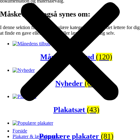
dokumentation og materialevalg.
Måske vil du også synes om:
I denne sektion finder du populære kategorier der gør det lettere for dig
at finde en gave eller en plakat eller lærredprint til dig selv.
Månedens tilbud
(120)
Nyheder
(65)
Plakatsæt
(43)
Forside
Populære plakater
(81)
Plakater & lærredsprint