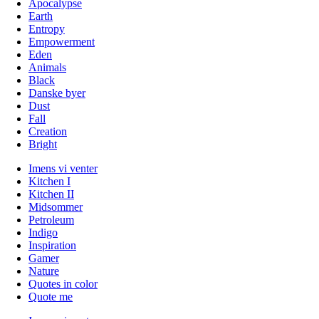
Apocalypse
Earth
Entropy
Empowerment
Eden
Animals
Black
Danske byer
Dust
Fall
Creation
Bright
Imens vi venter
Kitchen I
Kitchen II
Midsommer
Petroleum
Indigo
Inspiration
Gamer
Nature
Quotes in color
Quote me