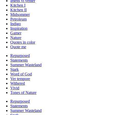
Imens vi venter
Kitchen I
Kitchen II
Midsommer
Petroleum
Indigo
Inspiration
Gamer
Nature
Quotes in color
Quote me
Repurposed
Statements
Summer Wasteland
Stark
Word of God
Ver tempore
Withered
Vivid
Tones of Nature
Repurposed
Statements
Summer Wasteland