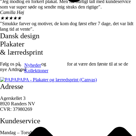
"Jeg modtog en forkert plakat. Men fik hurtigt talt med kundeservice
som var super søde og sendte mig straks den rigtige".
Camilla Høj
★
★
★
★
★
"Smukke farver og motiver, de kom dog først efter 7 dage, det var lidt
lang tid at vente".
Dansk design
Plakater
& lærredsprint
Følg os på
Facebook
og
instagram
for at være den første til at se de
Nyheder
nye Artdrops!
Kollektioner
Adresse
Agerskellet 3
8920 Randers NV
CVR: 37980269
Kundeservice
Mandag – Torsdag