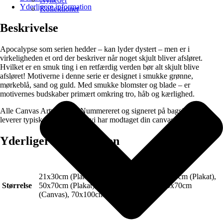
Yderligere information
Kollektioner
Beskrivelse
Apocalypse som serien hedder – kan lyder dystert – men er i
virkeligheden et ord der beskriver når noget skjult bliver afsløret.
Hvilket er en smuk ting i en retfærdig verden bør alt skjult blive
afsløret! Motiverne i denne serie er designet i smukke grønne,
mørkeblå, sand og guld. Med smukke blomster og blade – er
motivernes budskaber primært omkring tro, håb og kærlighed.
Alle Canvas Artworks er Nummereret og signeret på bagsiden (Vi
leverer typisk 2-3 dage efter vi har modtaget din canvas bestilling).
Yderligere information
21x30cm (Plakat), 30x40cm (Plakat), 40x50cm (Plakat),
Størrelse
50x70cm (Plakat), 70x100cm (Plakat), 50x70cm
(Canvas), 70x100cm (Canvas)