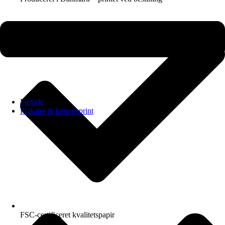
Forside
Plakater & lærredsprint
FSC-certificeret kvalitetspapir