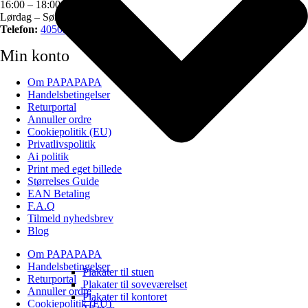
16:00 – 18:00 pm
Lørdag – Søndag – Lukket
Telefon:
40505034
Min konto
Om PAPAPAPA
Handelsbetingelser
Returportal
Annuller ordre
Cookiepolitik (EU)
Privatlivspolitik
Ai politik
Print med eget billede
Størrelses Guide
EAN Betaling
F.A.Q
Tilmeld nyhedsbrev
Blog
Om PAPAPAPA
Handelsbetingelser
Plakater til stuen
Returportal
Plakater til soveværelset
Annuller ordre
Plakater til kontoret
Cookiepolitik (EU)