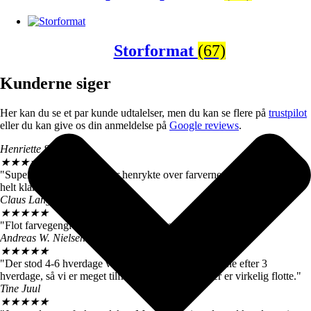
Storformat
(67)
Kunderne siger
Her kan du se et par kunde udtalelser, men du kan se flere på
trustpilot
eller du kan give os din anmeldelse på
Google reviews
.
Henriette Skrøder
★
★
★
★
★
"Super flotte motiver! Vi er henrykte over farverne og kvaliteten. Kan
helt klart anbefales".
Claus Langballe
★
★
★
★
★
"Flot farvegengivelse. Farverne matcher dem her på siden".
Andreas W. Nielsen
★
★
★
★
★
"Der stod 4-6 hverdage ved levering. Vi fik motiverne efter 3
hverdage, så vi er meget tilfredse. De store billeder er virkelig flotte."
Tine Juul
★
★
★
★
★