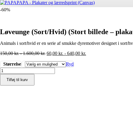
-60%
Løveunge (Sort/Hvid) (Stort billede – plaka
Animals i sort/hvid er en serie af smukke dyremotiver designet i sort/hv
150,00
kr.
-
1.600,00
kr.
60,00
kr.
-
640,00
kr.
Størrelse
Ryd
Løveunge
(Sort/Hvid)
Tilføj til kurv
(Stort
billede
-
plakat
/
lærredsprint)
antal