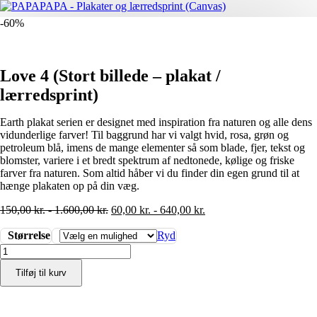
-60%
Love 4 (Stort billede – plakat /
lærredsprint)
Earth plakat serien er designet med inspiration fra naturen og alle dens
vidunderlige farver! Til baggrund har vi valgt hvid, rosa, grøn og
petroleum blå, imens de mange elementer så som blade, fjer, tekst og
blomster, variere i et bredt spektrum af nedtonede, kølige og friske
farver fra naturen. Som altid håber vi du finder din egen grund til at
hænge plakaten op på din væg.
150,00
kr.
-
1.600,00
kr.
60,00
kr.
-
640,00
kr.
Størrelse
Ryd
Love
4
Tilføj til kurv
(Stort
billede
-
plakat