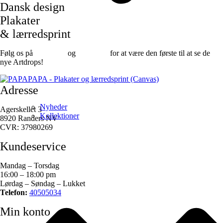
Dansk design
Plakater
& lærredsprint
Følg os på
Facebook
og
instagram
for at være den første til at se de
nye Artdrops!
Adresse
Nyheder
Agerskellet 3
Kollektioner
8920 Randers NV
CVR: 37980269
Kundeservice
Mandag – Torsdag
16:00 – 18:00 pm
Lørdag – Søndag – Lukket
Telefon:
40505034
Min konto