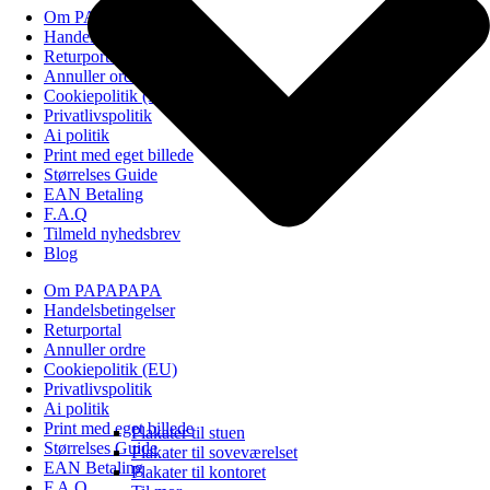
Om PAPAPAPA
Handelsbetingelser
Returportal
Annuller ordre
Cookiepolitik (EU)
Privatlivspolitik
Ai politik
Print med eget billede
Størrelses Guide
EAN Betaling
F.A.Q
Tilmeld nyhedsbrev
Blog
Om PAPAPAPA
Handelsbetingelser
Returportal
Annuller ordre
Cookiepolitik (EU)
Privatlivspolitik
Ai politik
Print med eget billede
Plakater til stuen
Størrelses Guide
Plakater til soveværelset
EAN Betaling
Plakater til kontoret
F.A.Q