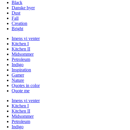
Black
Danske byer
Dust
Fall
Creation
Bright
Imens vi venter
Kitchen I
Kitchen II
Midsommer
Petroleum
Indigo
Inspiration
Gamer
Nature
Quotes in color
Quote me
Imens vi venter
Kitchen I
Kitchen II
Midsommer
Petroleum
Indigo