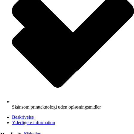
Skånsom printteknologi uden opløsningsmidler
Beskrivelse
Yderligere information
Nyheder