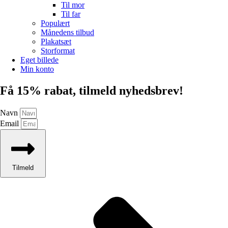
Til mor
Til far
Populært
Månedens tilbud
Plakatsæt
Storformat
Eget billede
Min konto
Få 15% rabat, tilmeld nyhedsbrev!
Navn
Email
Tilmeld