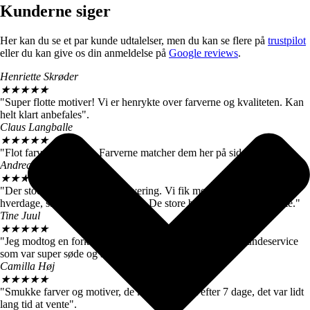
Kunderne siger
Her kan du se et par kunde udtalelser, men du kan se flere på
trustpilot
eller du kan give os din anmeldelse på
Google reviews
.
Henriette Skrøder
★
★
★
★
★
"Super flotte motiver! Vi er henrykte over farverne og kvaliteten. Kan
helt klart anbefales".
Claus Langballe
★
★
★
★
★
"Flot farvegengivelse. Farverne matcher dem her på siden".
Andreas W. Nielsen
★
★
★
★
★
"Der stod 4-6 hverdage ved levering. Vi fik motiverne efter 3
hverdage, så vi er meget tilfredse. De store billeder er virkelig flotte."
Tine Juul
★
★
★
★
★
"Jeg modtog en forkert plakat. Men fik hurtigt talt med kundeservice
som var super søde og sendte mig straks den rigtige".
Camilla Høj
★
★
★
★
★
"Smukke farver og motiver, de kom dog først efter 7 dage, det var lidt
lang tid at vente".