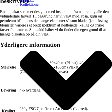
Beskrivelse
Kollektioner
Earth plakat serien er designet med inspiration fra naturen og alle dens
vidunderlige farver! Til baggrund har vi valgt hvid, rosa, grøn og
petroleum blå, imens de mange elementer så som blade, fjer, tekst og
blomster, variere i et bredt spektrum af nedtonede, kølige og friske
farver fra naturen. Som altid håber vi du finder din egen grund til at
hænge plakaten op på din væg.
Yderligere information
21x30cm (Plakat), 30x40cm (Plakat), 40x50cm (Plakat),
Størrelse
50x70cm (Plakat), 70x100cm (Plakat), 50x70cm
(Canvas), 70x100cm (Canvas)
Levering
4-6 hverdage.
280g FSC Certificeret Art canvas (Lærred).
Kvalitet