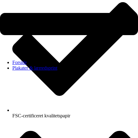
Forside
Plakater & lærredsprint
FSC-certificeret kvalitetspapir