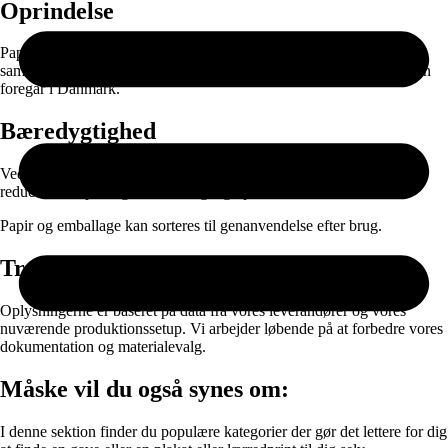
Oprindelse
Papiret produceres i EU og leveres gennem nøje udvalgte
samarbejdspartnere. Selve printet, færdigproduktionen og pakningen
foregår i Danmark.
Bæredygtighed
Ved at kombinere ansvarlige materialer med on-demand produktion
reducerer vi spild og unødvendig lagerproduktion.
Papir og emballage kan sorteres til genanvendelse efter brug.
Transparens
Oplysningerne er baseret på data fra vores leverandører og vores
nuværende produktionssetup. Vi arbejder løbende på at forbedre vores
dokumentation og materialevalg.
Måske vil du også synes om:
I denne sektion finder du populære kategorier der gør det lettere for dig