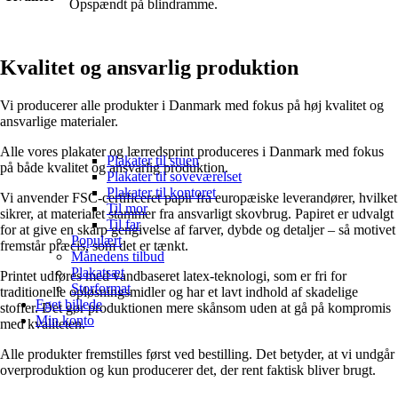
Opspændt på blindramme.
Kvalitet og ansvarlig produktion
Vi producerer alle produkter i Danmark med fokus på høj kvalitet og
ansvarlige materialer.
Alle vores plakater og lærredsprint produceres i Danmark med fokus
Plakater til stuen
på både kvalitet og ansvarlig produktion.
Plakater til soveværelset
Plakater til kontoret
Vi anvender FSC-certificeret papir fra europæiske leverandører, hvilket
Til mor
sikrer, at materialet stammer fra ansvarligt skovbrug. Papiret er udvalgt
Til far
for at give en skarp gengivelse af farver, dybde og detaljer – så motivet
Populært
fremstår præcis, som det er tænkt.
Månedens tilbud
Plakatsæt
Printet udføres med vandbaseret latex-teknologi, som er fri for
Storformat
traditionelle opløsningsmidler og har et lavt indhold af skadelige
Eget billede
stoffer. Det gør produktionen mere skånsom uden at gå på kompromis
Min konto
med kvaliteten.
Alle produkter fremstilles først ved bestilling. Det betyder, at vi undgår
overproduktion og kun producerer det, der rent faktisk bliver brugt.