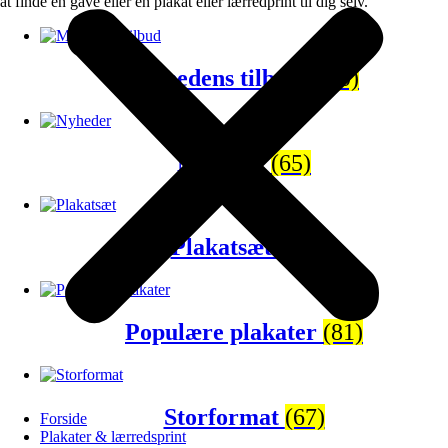
at finde en gave eller en plakat eller lærredprint til dig selv.
Månedens tilbud
(120)
Nyheder
(65)
Plakatsæt
(43)
Populære plakater
(81)
Storformat
(67)
Forside
Plakater & lærredsprint