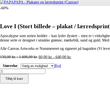
-60%
Love I (Stort billede – plakat / lærredsprint
Apocalypse som serien hedder – kan lyder dystert – men er i virkeligheden
denne serie er designet i smukke grønne, mørkeblå, sand og guld. Med
Alle Canvas Artworks er Nummereret og signeret på bagsiden (Vi leverer
150,00
kr.
-
1.600,00
kr.
60,00
kr.
-
640,00
kr.
Størrelse
Ryd
Love
I
Tilføj til kurv
(Stort
billede
-
plakat
/
lærredsprint)
antal