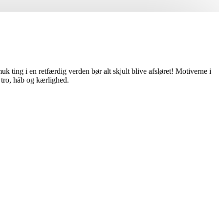
k ting i en retfærdig verden bør alt skjult blive afsløret! Motiverne i
tro, håb og kærlighed.