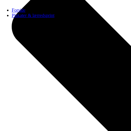
Forside
Plakater & lærredsprint