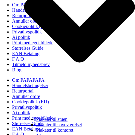
Om PAPAPAPA
Handelsbetingelser
Returportal
Annuller ordre
Cookiepolitik (EU)
Privatlivspolitik
Ai politik
Print med eget billede
Størrelses Guide
EAN Betaling
F.A.Q
Tilmeld nyhedsbrev
Blog
Om PAPAPAPA
Handelsbetingelser
Returportal
Annuller ordre
Cookiepolitik (EU)
Privatlivspolitik
Ai politik
Print med eget billede
Plakater til stuen
Størrelses Guide
Plakater til soveværelset
EAN Betaling
Plakater til kontoret
F.A.Q