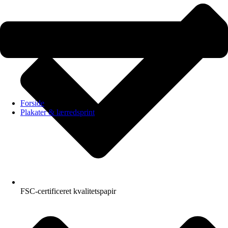
Forside
Plakater & lærredsprint
FSC-certificeret kvalitetspapir