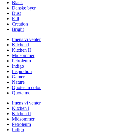
Black
Danske byer
Dust
Fall
Creation
Bright
Imens vi venter
Kitchen I
Kitchen II
Midsommer
Petroleum
Indigo
Inspiration
Gamer
Nature
Quotes in color
Quote me
Imens vi venter
Kitchen I
Kitchen II
Midsommer
Petroleum
Indigo