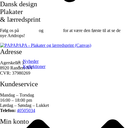
Dansk design
Plakater
& lærredsprint
Følg os på
Facebook
og
instagram
for at være den første til at se de
nye Artdrops!
Adresse
Nyheder
Agerskellet 3
Kollektioner
8920 Randers NV
CVR: 37980269
Kundeservice
Mandag – Torsdag
16:00 – 18:00 pm
Lørdag – Søndag – Lukket
Telefon:
40505034
Min konto