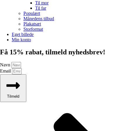
Til mor
Til far
Populært
Månedens tilbud
Plakatsæt
Storformat
Eget billede
Min konto
Få 15% rabat, tilmeld nyhedsbrev!
Navn
Email
Tilmeld