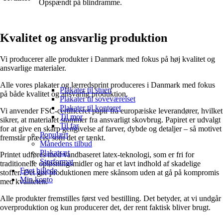
Opspændt på blindramme.
Kvalitet og ansvarlig produktion
Vi producerer alle produkter i Danmark med fokus på høj kvalitet og
ansvarlige materialer.
Alle vores plakater og lærredsprint produceres i Danmark med fokus
Plakater til stuen
på både kvalitet og ansvarlig produktion.
Plakater til soveværelset
Plakater til kontoret
Vi anvender FSC-certificeret papir fra europæiske leverandører, hvilket
Til mor
sikrer, at materialet stammer fra ansvarligt skovbrug. Papiret er udvalgt
Til far
for at give en skarp gengivelse af farver, dybde og detaljer – så motivet
Populært
fremstår præcis, som det er tænkt.
Månedens tilbud
Plakatsæt
Printet udføres med vandbaseret latex-teknologi, som er fri for
Storformat
traditionelle opløsningsmidler og har et lavt indhold af skadelige
Eget billede
stoffer. Det gør produktionen mere skånsom uden at gå på kompromis
Min konto
med kvaliteten.
Alle produkter fremstilles først ved bestilling. Det betyder, at vi undgår
overproduktion og kun producerer det, der rent faktisk bliver brugt.