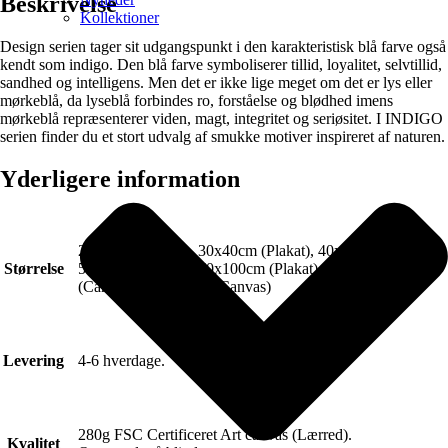
Beskrivelse
Kollektioner
Design serien tager sit udgangspunkt i den karakteristisk blå farve også
kendt som indigo. Den blå farve symboliserer tillid, loyalitet, selvtillid,
sandhed og intelligens. Men det er ikke lige meget om det er lys eller
mørkeblå, da lyseblå forbindes ro, forståelse og blødhed imens
mørkeblå repræsenterer viden, magt, integritet og seriøsitet. I INDIGO
serien finder du et stort udvalg af smukke motiver inspireret af naturen.
Yderligere information
21x30cm (Plakat), 30x40cm (Plakat), 40x50cm (Plakat),
Størrelse
50x70cm (Plakat), 70x100cm (Plakat), 50x70cm
(Canvas), 70x100cm (Canvas)
Levering
4-6 hverdage.
280g FSC Certificeret Art canvas (Lærred).
Kvalitet