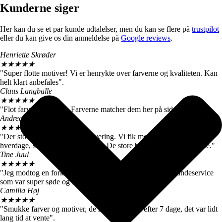
Kunderne siger
Her kan du se et par kunde udtalelser, men du kan se flere på
trustpilot
eller du kan give os din anmeldelse på
Google reviews
.
Henriette Skrøder
★
★
★
★
★
"Super flotte motiver! Vi er henrykte over farverne og kvaliteten. Kan
helt klart anbefales".
Claus Langballe
★
★
★
★
★
"Flot farvegengivelse. Farverne matcher dem her på siden".
Andreas W. Nielsen
★
★
★
★
★
"Der stod 4-6 hverdage ved levering. Vi fik motiverne efter 3
hverdage, så vi er meget tilfredse. De store billeder er virkelig flotte."
Tine Juul
★
★
★
★
★
"Jeg modtog en forkert plakat. Men fik hurtigt talt med kundeservice
som var super søde og sendte mig straks den rigtige".
Camilla Høj
★
★
★
★
★
"Smukke farver og motiver, de kom dog først efter 7 dage, det var lidt
lang tid at vente".