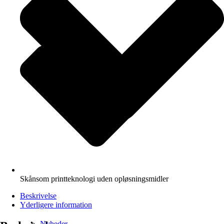
Skånsom printteknologi uden opløsningsmidler
Beskrivelse
Yderligere information
Nyheder