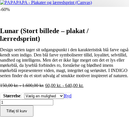
-60%
Lunar (Stort billede – plakat /
lærredsprint)
Design serien tager sit udgangspunkt i den karakteristisk blå farve også
kendt som indigo. Den blå farve symboliserer tillid, loyalitet, selvtillid,
sandhed og intelligens. Men det er ikke lige meget om det er lys eller
mørkeblå, da lyseblå forbindes ro, forståelse og blødhed imens
mørkeblå repræsenterer viden, magt, integritet og seriøsitet. I INDIGO
serien finder du et stort udvalg af smukke motiver inspireret af naturen.
150,00
kr.
-
1.600,00
kr.
60,00
kr.
-
640,00
kr.
Størrelse
Ryd
Lunar
(Stort
Tilføj til kurv
billede
-
plakat
/