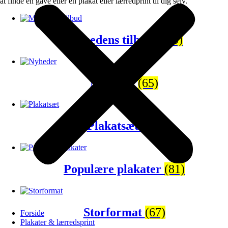
at finde en gave eller en plakat eller lærredprint til dig selv.
Månedens tilbud
(120)
Nyheder
(65)
Plakatsæt
(43)
Populære plakater
(81)
Storformat
(67)
Forside
Plakater & lærredsprint