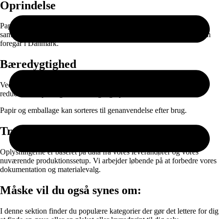
Oprindelse
Papiret produceres i EU og leveres gennem nøje udvalgte
samarbejdspartnere. Selve printet, færdigproduktionen og pakningen
foregår i Danmark.
Bæredygtighed
Ved at kombinere ansvarlige materialer med on-demand produktion
reducerer vi spild og unødvendig lagerproduktion.
Papir og emballage kan sorteres til genanvendelse efter brug.
Transparens
Oplysningerne er baseret på data fra vores leverandører og vores
nuværende produktionssetup. Vi arbejder løbende på at forbedre vores
dokumentation og materialevalg.
Måske vil du også synes om:
I denne sektion finder du populære kategorier der gør det lettere for dig