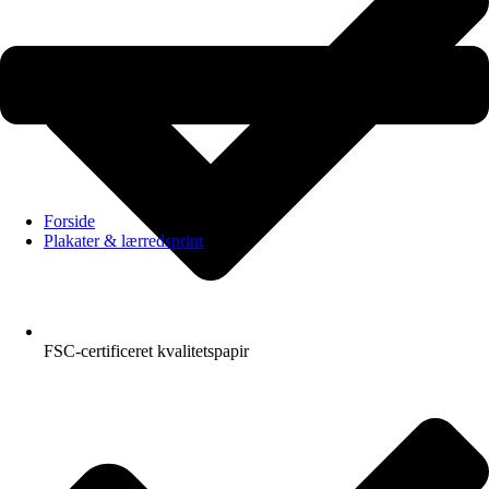
Forside
Plakater & lærredsprint
FSC-certificeret kvalitetspapir