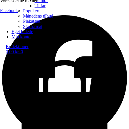
Til mor
Vores sociale medier:
Til far
Facebook
Populært
Månedens tilbud
Plakatsæt
Storformat
Eget billede
Min konto
Kollektioner
0,00
kr.
0