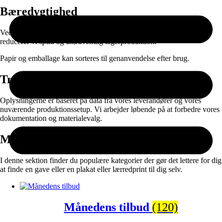
Bæredygtighed
Ved at kombinere ansvarlige materialer med on-demand produktion
reducerer vi spild og unødvendig lagerproduktion.
Papir og emballage kan sorteres til genanvendelse efter brug.
Transparens
Oplysningerne er baseret på data fra vores leverandører og vores
nuværende produktionssetup. Vi arbejder løbende på at forbedre vores
dokumentation og materialevalg.
Måske vil du også synes om:
I denne sektion finder du populære kategorier der gør det lettere for dig
at finde en gave eller en plakat eller lærredprint til dig selv.
Månedens tilbud
(120)