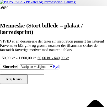
-60%
Menneske (Stort billede – plakat /
lærredsprint)
VIVID er en designserie der tager sin inspiration primært fra naturen!
Farverne er blå, gule og grønne nuancer der tilsammen skaber de
fanstatisk farverige motiver med naturen i fokus.
150,00
kr.
-
1.600,00
kr.
60,00
kr.
-
640,00
kr.
Størrelse
Ryd
Menneske
(Stort
Tilføj til kurv
billede
-
plakat
/
lærredsprint)
antal