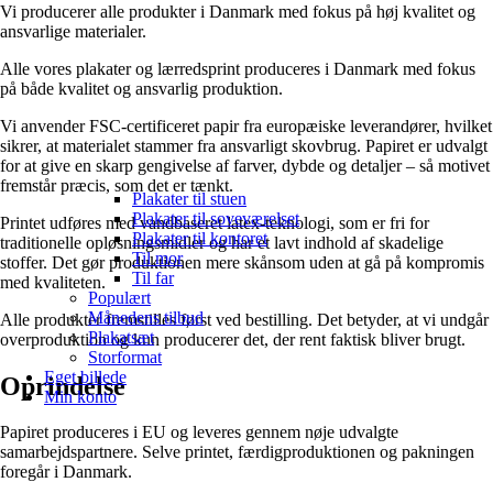
Vi producerer alle produkter i Danmark med fokus på høj kvalitet og
ansvarlige materialer.
Alle vores plakater og lærredsprint produceres i Danmark med fokus
på både kvalitet og ansvarlig produktion.
Vi anvender FSC-certificeret papir fra europæiske leverandører, hvilket
sikrer, at materialet stammer fra ansvarligt skovbrug. Papiret er udvalgt
for at give en skarp gengivelse af farver, dybde og detaljer – så motivet
fremstår præcis, som det er tænkt.
Plakater til stuen
Plakater til soveværelset
Printet udføres med vandbaseret latex-teknologi, som er fri for
Plakater til kontoret
traditionelle opløsningsmidler og har et lavt indhold af skadelige
Til mor
stoffer. Det gør produktionen mere skånsom uden at gå på kompromis
Til far
med kvaliteten.
Populært
Månedens tilbud
Alle produkter fremstilles først ved bestilling. Det betyder, at vi undgår
Plakatsæt
overproduktion og kun producerer det, der rent faktisk bliver brugt.
Storformat
Eget billede
Oprindelse
Min konto
Papiret produceres i EU og leveres gennem nøje udvalgte
samarbejdspartnere. Selve printet, færdigproduktionen og pakningen
foregår i Danmark.