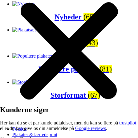
Nyheder
(65)
Plakatsæt
(43)
Populære plakater
(81)
Storformat
(67)
Kunderne siger
Her kan du se et par kunde udtalelser, men du kan se flere på
trustpilot
eller du kan give os din anmeldelse på
Google reviews
.
Forside
Plakater & lærredsprint