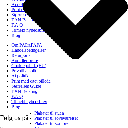
Ai politik
Print med eget billede
Størrelses Guide
EAN Betaling
F.A.Q
Tilmeld nyhedsbrev
Blog
Om PAPAPAPA
Handelsbetingelser
Returportal
Annuller ordre
Cookiepolitik (EU)
Privatlivspolitik
Ai politik
Print med eget billede
Størrelses Guide
EAN Betaling
F.A.Q
Tilmeld nyhedsbrev
Blog
Plakater til stuen
Følg os på
Plakater til soveværelset
Plakater til kontoret