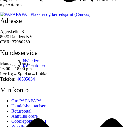
nye Artdrops!
Adresse
Agerskellet 3
8920 Randers NV
CVR: 37980269
Kundeservice
Nyheder
Mandag – Torsdag
Kollektioner
16:00 – 18:00 pm
Lørdag – Søndag – Lukket
Telefon:
40505034
Min konto
Om PAPAPAPA
Handelsbetingelser
Returportal
Annuller ordre
Cookiepolitik (EU)
Privatlivspolitik