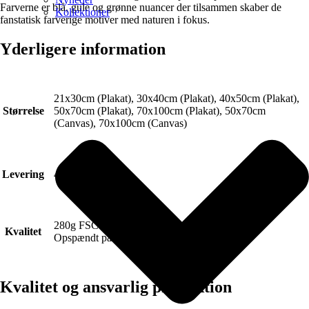
Farverne er blå, gule og grønne nuancer der tilsammen skaber de
Kollektioner
fanstatisk farverige motiver med naturen i fokus.
Yderligere information
21x30cm (Plakat), 30x40cm (Plakat), 40x50cm (Plakat),
Størrelse
50x70cm (Plakat), 70x100cm (Plakat), 50x70cm
(Canvas), 70x100cm (Canvas)
Levering
4-6 hverdage.
280g FSC Certificeret Art canvas (Lærred).
Kvalitet
Opspændt på blindramme.
Kvalitet og ansvarlig produktion