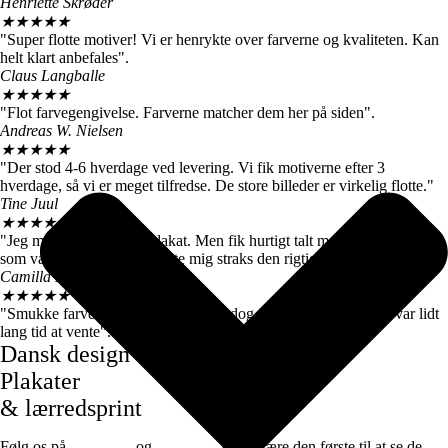
Henriette Skrøder
★
★
★
★
★
"Super flotte motiver! Vi er henrykte over farverne og kvaliteten. Kan
helt klart anbefales".
Claus Langballe
★
★
★
★
★
"Flot farvegengivelse. Farverne matcher dem her på siden".
Andreas W. Nielsen
★
★
★
★
★
"Der stod 4-6 hverdage ved levering. Vi fik motiverne efter 3
hverdage, så vi er meget tilfredse. De store billeder er virkelig flotte."
Tine Juul
★
★
★
★
★
"Jeg modtog en forkert plakat. Men fik hurtigt talt med kundeservice
som var super søde og sendte mig straks den rigtige".
Camilla Høj
★
★
★
★
★
"Smukke farver og motiver, de kom dog først efter 7 dage, det var lidt
lang tid at vente".
Dansk design
Plakater
& lærredsprint
Følg os på
Facebook
og
instagram
for at være den første til at se de