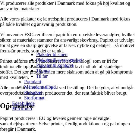
Vi producerer alle produkter i Danmark med fokus på høj kvalitet og
ansvarlige materialer.
Alle vores plakater og lærredsprint produceres i Danmark med fokus
på både kvalitet og ansvarlig produktion.
Vi anvender FSC-certificeret papir fra europæiske leverandører, hvilket
sikrer, at materialet stammer fra ansvarligt skovbrug. Papiret er udvalgt
for at give en skarp gengivelse af farver, dybde og detaljer – så motivet
fremstår præcis, som det er tænkt.
Plakater til stuen
Plakater til soveværelset
Printet udføres med vandbaseret latex-teknologi, som er fri for
Plakater til kontoret
traditionelle opløsningsmidler og har et lavt indhold af skadelige
Til mor
stoffer. Det gør produktionen mere skånsom uden at gå på kompromis
Til far
med kvaliteten.
Populært
Månedens tilbud
Alle produkter fremstilles først ved bestilling. Det betyder, at vi undgår
Plakatsæt
overproduktion og kun producerer det, der rent faktisk bliver brugt.
Storformat
Eget billede
Oprindelse
Min konto
Papiret produceres i EU og leveres gennem nøje udvalgte
samarbejdspartnere. Selve printet, færdigproduktionen og pakningen
foregår i Danmark.