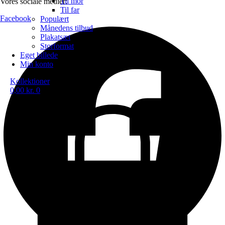
Til mor
Vores sociale medier:
Til far
Facebook
Populært
Månedens tilbud
Plakatsæt
Storformat
Eget billede
Min konto
Kollektioner
0,00
kr.
0