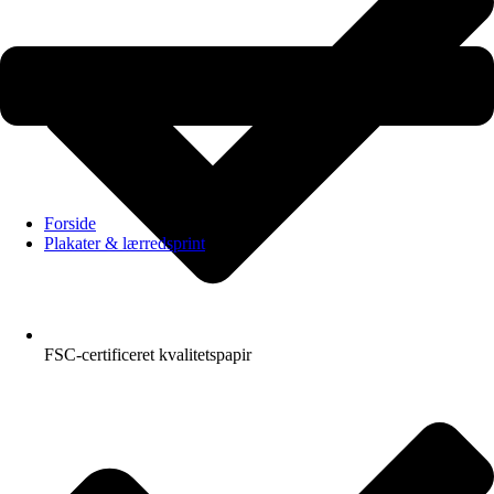
Forside
Plakater & lærredsprint
FSC-certificeret kvalitetspapir