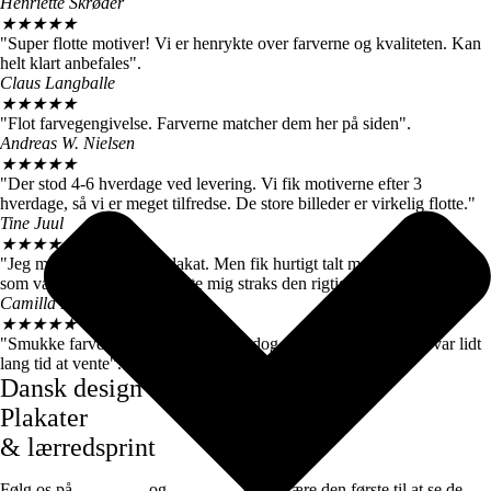
Henriette Skrøder
★
★
★
★
★
"Super flotte motiver! Vi er henrykte over farverne og kvaliteten. Kan
helt klart anbefales".
Claus Langballe
★
★
★
★
★
"Flot farvegengivelse. Farverne matcher dem her på siden".
Andreas W. Nielsen
★
★
★
★
★
"Der stod 4-6 hverdage ved levering. Vi fik motiverne efter 3
hverdage, så vi er meget tilfredse. De store billeder er virkelig flotte."
Tine Juul
★
★
★
★
★
"Jeg modtog en forkert plakat. Men fik hurtigt talt med kundeservice
som var super søde og sendte mig straks den rigtige".
Camilla Høj
★
★
★
★
★
"Smukke farver og motiver, de kom dog først efter 7 dage, det var lidt
lang tid at vente".
Dansk design
Plakater
& lærredsprint
Følg os på
Facebook
og
instagram
for at være den første til at se de