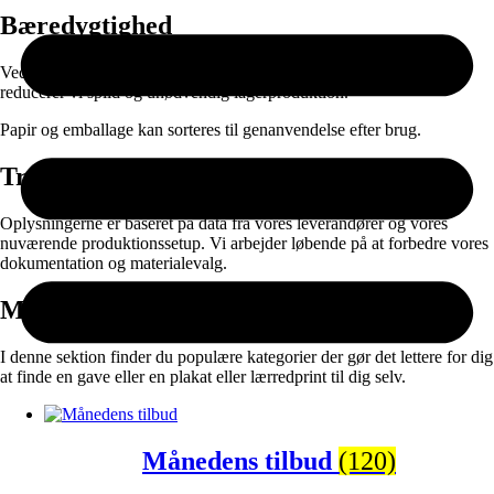
Bæredygtighed
Ved at kombinere ansvarlige materialer med on-demand produktion
reducerer vi spild og unødvendig lagerproduktion.
Papir og emballage kan sorteres til genanvendelse efter brug.
Transparens
Oplysningerne er baseret på data fra vores leverandører og vores
nuværende produktionssetup. Vi arbejder løbende på at forbedre vores
dokumentation og materialevalg.
Måske vil du også synes om:
I denne sektion finder du populære kategorier der gør det lettere for dig
at finde en gave eller en plakat eller lærredprint til dig selv.
Månedens tilbud
(120)