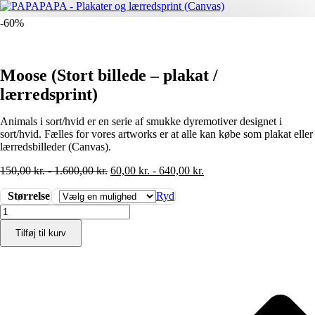
-60%
Moose (Stort billede – plakat /
lærredsprint)
Animals i sort/hvid er en serie af smukke dyremotiver designet i
sort/hvid. Fælles for vores artworks er at alle kan købe som plakat eller
lærredsbilleder (Canvas).
150,00
kr.
-
1.600,00
kr.
60,00
kr.
-
640,00
kr.
Størrelse
Ryd
Moose
(Stort
Tilføj til kurv
billede
-
plakat
/
lærredsprint)
antal