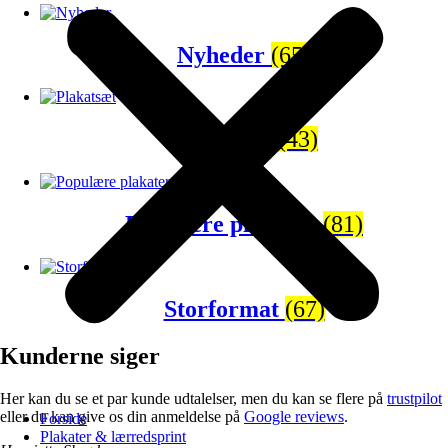
Nyheder
(65)
Plakatsæt
(43)
Populære plakater
(81)
Storformat
(67)
Kunderne siger
Her kan du se et par kunde udtalelser, men du kan se flere på
trustpilot
eller du kan give os din anmeldelse på
Google reviews
.
Forside
Plakater & lærredsprint