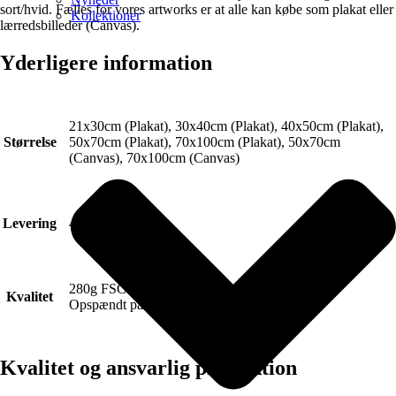
sort/hvid. Fælles for vores artworks er at alle kan købe som plakat eller
Kollektioner
lærredsbilleder (Canvas).
Yderligere information
21x30cm (Plakat), 30x40cm (Plakat), 40x50cm (Plakat),
Størrelse
50x70cm (Plakat), 70x100cm (Plakat), 50x70cm
(Canvas), 70x100cm (Canvas)
Levering
4-6 hverdage.
280g FSC Certificeret Art canvas (Lærred).
Kvalitet
Opspændt på blindramme.
Kvalitet og ansvarlig produktion