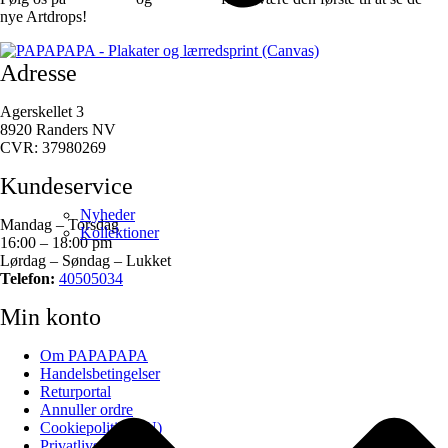
nye Artdrops!
Adresse
Agerskellet 3
8920 Randers NV
CVR: 37980269
Kundeservice
Nyheder
Mandag – Torsdag
Kollektioner
16:00 – 18:00 pm
Lørdag – Søndag – Lukket
Telefon:
40505034
Min konto
Om PAPAPAPA
Handelsbetingelser
Returportal
Annuller ordre
Cookiepolitik (EU)
Privatlivspolitik