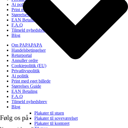
Ai politik
Print med eget billede
Størrelses Guide
EAN Betaling
F.A.Q
Tilmeld nyhedsbrev
Blog
Om PAPAPAPA
Handelsbetingelser
Returportal
Annuller ordre
Cookiepolitik (EU)
Privatlivspolitik
Ai politik
Print med eget billede
Størrelses Guide
EAN Betaling
F.A.Q
Tilmeld nyhedsbrev
Blog
Plakater til stuen
Følg os på
Plakater til soveværelset
Plakater til kontoret