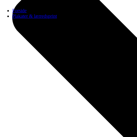
Forside
Plakater & lærredsprint