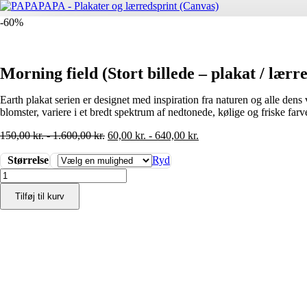
-60%
Morning field (Stort billede – plakat / lærr
Earth plakat serien er designet med inspiration fra naturen og alle dens
blomster, variere i et bredt spektrum af nedtonede, kølige og friske far
150,00
kr.
-
1.600,00
kr.
60,00
kr.
-
640,00
kr.
Størrelse
Ryd
Morning
field
Tilføj til kurv
(Stort
billede
-
plakat
/
lærredsprint)
antal