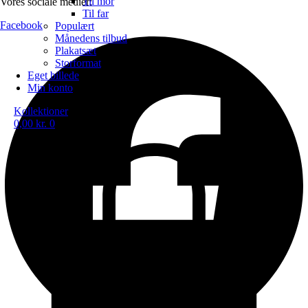
Til mor
Vores sociale medier:
Til far
Facebook
Populært
Månedens tilbud
Plakatsæt
Storformat
Eget billede
Min konto
Kollektioner
0,00
kr.
0