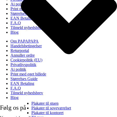
Ai politik
Print med eget billede
Størrelses Guide
EAN Betaling
F.A.Q
Tilmeld nyhedsbrev
Blog
Om PAPAPAPA
Handelsbetingelser
Returportal
Annuller ordre
Cookiepolitik (EU)
Privatlivspolitik
Ai politik
Print med eget billede
Størrelses Guide
EAN Betaling
F.A.Q
Tilmeld nyhedsbrev
Blog
Plakater til stuen
Følg os på
Plakater til soveværelset
Plakater til kontoret