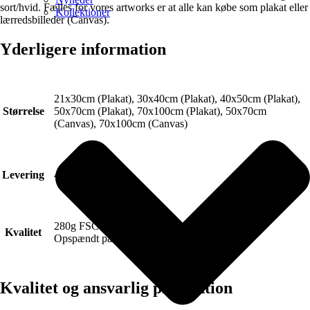
sort/hvid. Fælles for vores artworks er at alle kan købe som plakat eller
Kollektioner
lærredsbilleder (Canvas).
Yderligere information
21x30cm (Plakat), 30x40cm (Plakat), 40x50cm (Plakat),
Størrelse
50x70cm (Plakat), 70x100cm (Plakat), 50x70cm
(Canvas), 70x100cm (Canvas)
Levering
4-6 hverdage.
280g FSC Certificeret Art canvas (Lærred).
Kvalitet
Opspændt på blindramme.
Kvalitet og ansvarlig produktion