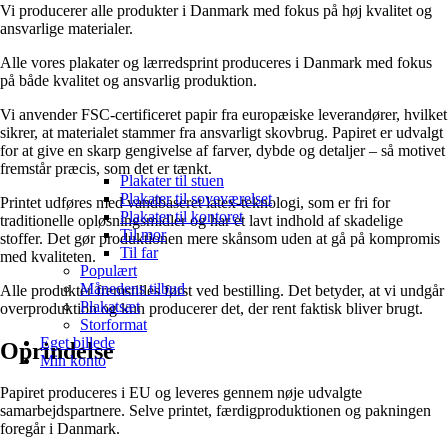
Vi producerer alle produkter i Danmark med fokus på høj kvalitet og
ansvarlige materialer.
Alle vores plakater og lærredsprint produceres i Danmark med fokus
på både kvalitet og ansvarlig produktion.
Vi anvender FSC-certificeret papir fra europæiske leverandører, hvilket
sikrer, at materialet stammer fra ansvarligt skovbrug. Papiret er udvalgt
for at give en skarp gengivelse af farver, dybde og detaljer – så motivet
fremstår præcis, som det er tænkt.
Plakater til stuen
Plakater til soveværelset
Printet udføres med vandbaseret latex-teknologi, som er fri for
Plakater til kontoret
traditionelle opløsningsmidler og har et lavt indhold af skadelige
Til mor
stoffer. Det gør produktionen mere skånsom uden at gå på kompromis
Til far
med kvaliteten.
Populært
Månedens tilbud
Alle produkter fremstilles først ved bestilling. Det betyder, at vi undgår
Plakatsæt
overproduktion og kun producerer det, der rent faktisk bliver brugt.
Storformat
Eget billede
Oprindelse
Min konto
Papiret produceres i EU og leveres gennem nøje udvalgte
samarbejdspartnere. Selve printet, færdigproduktionen og pakningen
foregår i Danmark.