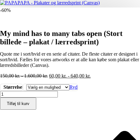
-60%
My mind has to many tabs open (Stort
billede – plakat / lærredsprint)
Quote me i sort/hvid er en serie af citater. De fleste citater er designet i
sort/hvid. Fælles for vores artworks er at alle kan købe som plakat eller
lærredsbilleder (Canvas).
150,00
kr.
-
1.600,00
kr.
60,00
kr.
-
640,00
kr.
Størrelse
Ryd
My
mind
Tilføj til kurv
has
to
many
tabs
open
(Stort
billede