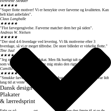
Henriette Skrøder
★
★
★
★
★
"Super flotte motiver! Vi er henrykte over farverne og kvaliteten. Kan
helt klart anbefales".
Claus Langballe
★
★
★
★
★
"Flot farvegengivelse. Farverne matcher dem her på siden".
Andreas W. Nielsen
★
★
★
★
★
"Der stod 4-6 hverdage ved levering. Vi fik motiverne efter 3
hverdage, så vi er meget tilfredse. De store billeder er virkelig flotte."
Tine Juul
★
★
★
★
★
"Jeg modtog en forkert plakat. Men fik hurtigt talt med kundeservice
som var super søde og sendte mig straks den rigtige".
Camilla Høj
★
★
★
★
★
"Smukke farver og motiver, de kom dog først efter 7 dage, det var lidt
lang tid at vente".
Dansk design
Plakater
& lærredsprint
Følg os på
Facebook
og
instagram
for at være den første til at se de