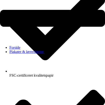
Forside
Plakater & lærredsprint
FSC-certificeret kvalitetspapir