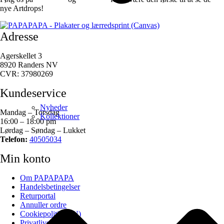
nye Artdrops!
Adresse
Agerskellet 3
8920 Randers NV
CVR: 37980269
Kundeservice
Nyheder
Mandag – Torsdag
Kollektioner
16:00 – 18:00 pm
Lørdag – Søndag – Lukket
Telefon:
40505034
Min konto
Om PAPAPAPA
Handelsbetingelser
Returportal
Annuller ordre
Cookiepolitik (EU)
Privatlivspolitik