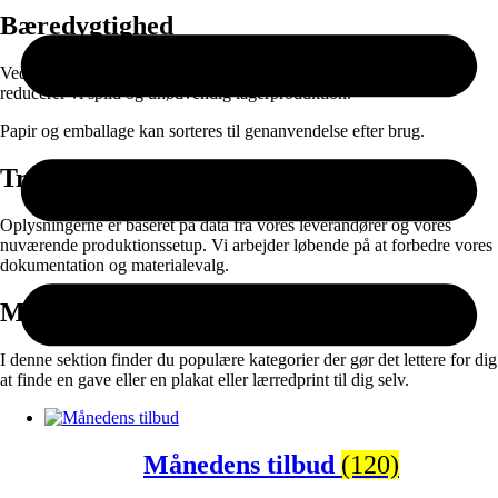
Bæredygtighed
Ved at kombinere ansvarlige materialer med on-demand produktion
reducerer vi spild og unødvendig lagerproduktion.
Papir og emballage kan sorteres til genanvendelse efter brug.
Transparens
Oplysningerne er baseret på data fra vores leverandører og vores
nuværende produktionssetup. Vi arbejder løbende på at forbedre vores
dokumentation og materialevalg.
Måske vil du også synes om:
I denne sektion finder du populære kategorier der gør det lettere for dig
at finde en gave eller en plakat eller lærredprint til dig selv.
Månedens tilbud
(120)