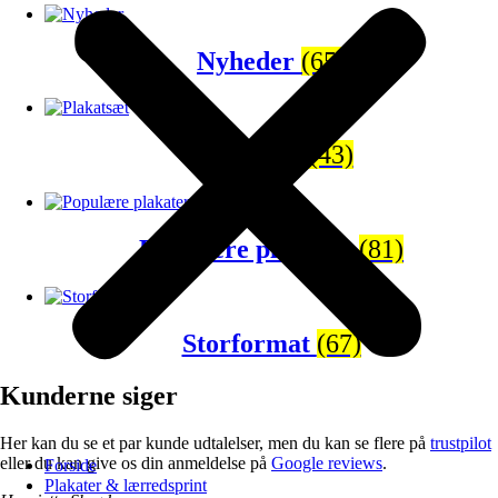
Nyheder
(65)
Plakatsæt
(43)
Populære plakater
(81)
Storformat
(67)
Kunderne siger
Her kan du se et par kunde udtalelser, men du kan se flere på
trustpilot
eller du kan give os din anmeldelse på
Google reviews
.
Forside
Plakater & lærredsprint