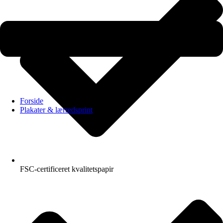
Forside
Plakater & lærredsprint
FSC-certificeret kvalitetspapir