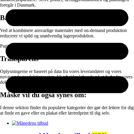
foregår i Danmark.
Bæredygtighed
Ved at kombinere ansvarlige materialer med on-demand produktion
reducerer vi spild og unødvendig lagerproduktion.
Papir og emballage kan sorteres til genanvendelse efter brug.
Transparens
Oplysningerne er baseret på data fra vores leverandører og vores
nuværende produktionssetup. Vi arbejder løbende på at forbedre vores
dokumentation og materialevalg.
Måske vil du også synes om:
I denne sektion finder du populære kategorier der gør det lettere for dig
at finde en gave eller en plakat eller lærredprint til dig selv.