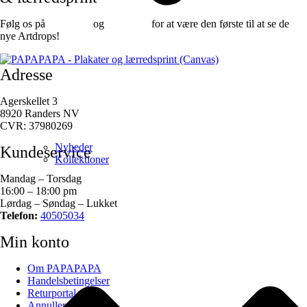
Følg os på
Facebook
og
instagram
for at være den første til at se de
nye Artdrops!
Adresse
Agerskellet 3
8920 Randers NV
CVR: 37980269
Nyheder
Kundeservice
Kollektioner
Mandag – Torsdag
16:00 – 18:00 pm
Lørdag – Søndag – Lukket
Telefon:
40505034
Min konto
Om PAPAPAPA
Handelsbetingelser
Returportal
Annuller ordre