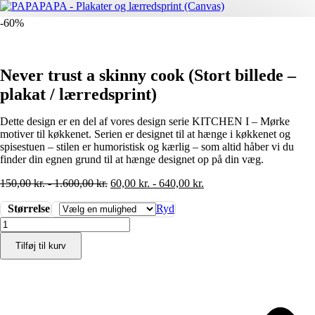
-60%
Never trust a skinny cook (Stort billede –
plakat / lærredsprint)
Dette design er en del af vores design serie KITCHEN I – Mørke
motiver til køkkenet. Serien er designet til at hænge i køkkenet og
spisestuen – stilen er humoristisk og kærlig – som altid håber vi du
finder din egnen grund til at hænge designet op på din væg.
150,00
kr.
-
1.600,00
kr.
60,00
kr.
-
640,00
kr.
Størrelse
Ryd
Never
trust
Tilføj til kurv
a
skinny
cook
(Stort
billede
-