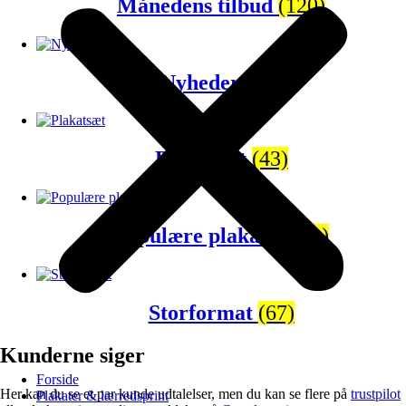
Månedens tilbud
(120)
Nyheder
(65)
Plakatsæt
(43)
Populære plakater
(81)
Storformat
(67)
Kunderne siger
Forside
Her kan du se et par kunde udtalelser, men du kan se flere på
trustpilot
Plakater & lærredsprint