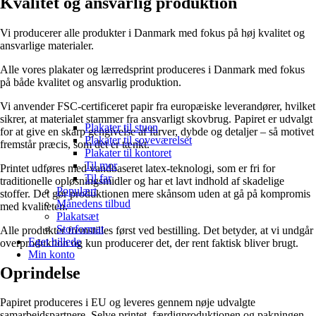
Kvalitet og ansvarlig produktion
Vi producerer alle produkter i Danmark med fokus på høj kvalitet og
ansvarlige materialer.
Alle vores plakater og lærredsprint produceres i Danmark med fokus
på både kvalitet og ansvarlig produktion.
Vi anvender FSC-certificeret papir fra europæiske leverandører, hvilket
sikrer, at materialet stammer fra ansvarligt skovbrug. Papiret er udvalgt
Plakater til stuen
for at give en skarp gengivelse af farver, dybde og detaljer – så motivet
Plakater til soveværelset
fremstår præcis, som det er tænkt.
Plakater til kontoret
Til mor
Printet udføres med vandbaseret latex-teknologi, som er fri for
Til far
traditionelle opløsningsmidler og har et lavt indhold af skadelige
Populært
stoffer. Det gør produktionen mere skånsom uden at gå på kompromis
Månedens tilbud
med kvaliteten.
Plakatsæt
Storformat
Alle produkter fremstilles først ved bestilling. Det betyder, at vi undgår
Eget billede
overproduktion og kun producerer det, der rent faktisk bliver brugt.
Min konto
Oprindelse
Papiret produceres i EU og leveres gennem nøje udvalgte
samarbejdspartnere. Selve printet, færdigproduktionen og pakningen