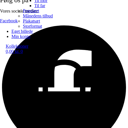
Til mor
Til far
Populært
Vores sociale medier:
Månedens tilbud
Facebook
Plakatsæt
Storformat
Eget billede
Min konto
Kollektioner
0,00
kr.
0