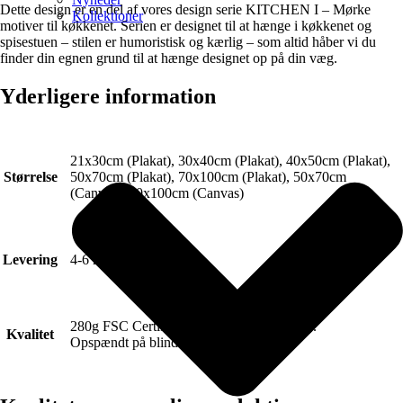
Dette design er en del af vores design serie KITCHEN I – Mørke
Kollektioner
motiver til køkkenet. Serien er designet til at hænge i køkkenet og
spisestuen – stilen er humoristisk og kærlig – som altid håber vi du
finder din egnen grund til at hænge designet op på din væg.
Yderligere information
21x30cm (Plakat), 30x40cm (Plakat), 40x50cm (Plakat),
Størrelse
50x70cm (Plakat), 70x100cm (Plakat), 50x70cm
(Canvas), 70x100cm (Canvas)
Levering
4-6 hverdage.
280g FSC Certificeret Art canvas (Lærred).
Kvalitet
Opspændt på blindramme.