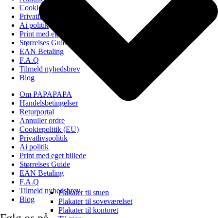
Cookiepolitik (EU)
Privatlivspolitik
Ai politik
Print med eget billede
Størrelses Guide
EAN Betaling
F.A.Q
Tilmeld nyhedsbrev
Blog
Om PAPAPAPA
Handelsbetingelser
Returportal
Annuller ordre
Cookiepolitik (EU)
Privatlivspolitik
Ai politik
Print med eget billede
Størrelses Guide
EAN Betaling
F.A.Q
Tilmeld nyhedsbrev
Plakater til stuen
Blog
Plakater til soveværelset
Plakater til kontoret
Følg os på