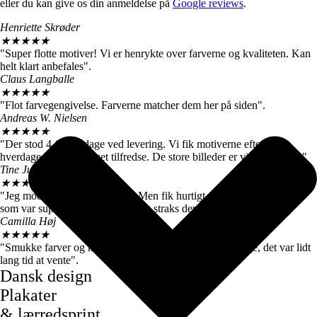
eller du kan give os din anmeldelse på
Google reviews
.
Henriette Skrøder
★
★
★
★
★
"Super flotte motiver! Vi er henrykte over farverne og kvaliteten. Kan
helt klart anbefales".
Claus Langballe
★
★
★
★
★
"Flot farvegengivelse. Farverne matcher dem her på siden".
Andreas W. Nielsen
★
★
★
★
★
"Der stod 4-6 hverdage ved levering. Vi fik motiverne efter 3
hverdage, så vi er meget tilfredse. De store billeder er virkelig flotte."
Tine Juul
★
★
★
★
★
"Jeg modtog en forkert plakat. Men fik hurtigt talt med kundeservice
som var super søde og sendte mig straks den rigtige".
Camilla Høj
★
★
★
★
★
"Smukke farver og motiver, de kom dog først efter 7 dage, det var lidt
lang tid at vente".
Dansk design
Plakater
& lærredsprint