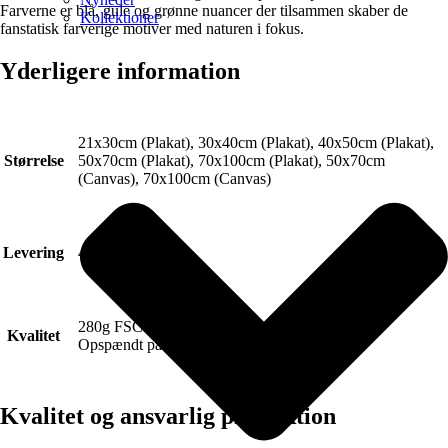
Farverne er blå, gule og grønne nuancer der tilsammen skaber de
Kollektioner
fanstatisk farverige motiver med naturen i fokus.
Yderligere information
21x30cm (Plakat), 30x40cm (Plakat), 40x50cm (Plakat),
Størrelse
50x70cm (Plakat), 70x100cm (Plakat), 50x70cm
(Canvas), 70x100cm (Canvas)
Levering
4-6 hverdage.
280g FSC Certificeret Art canvas (Lærred).
Kvalitet
Opspændt på blindramme.
Kvalitet og ansvarlig produktion