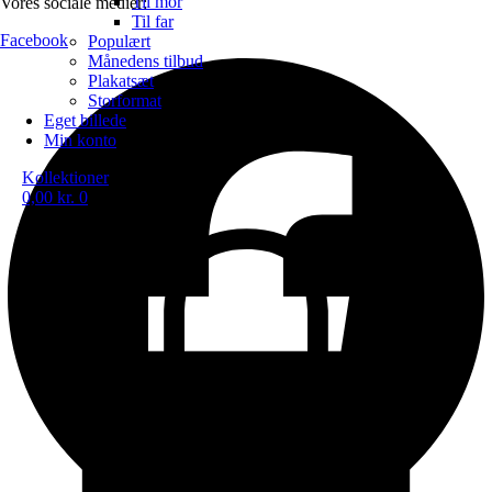
Til mor
Vores sociale medier:
Til far
Facebook
Populært
Månedens tilbud
Plakatsæt
Storformat
Eget billede
Min konto
Kollektioner
0,00
kr.
0