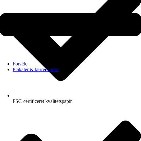
Forside
Plakater & lærredsprint
FSC-certificeret kvalitetspapir