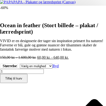
-60%
Ocean in feather (Stort billede – plakat /
lærredsprint)
VIVID er en designserie der tager sin inspiration primært fra naturen!
Farverne er blå, gule og grønne nuancer der tilsammen skaber de
fanstatisk farverige motiver med naturen i fokus.
150,00
kr.
-
1.600,00
kr.
60,00
kr.
-
640,00
kr.
Størrelse
Ryd
Ocean
in
Tilføj til kurv
feather
(Stort
billede
-
plakat
/
lærredsprint)