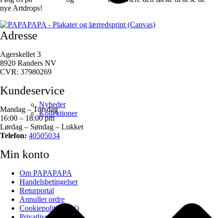
nye Artdrops!
Adresse
Agerskellet 3
8920 Randers NV
CVR: 37980269
Kundeservice
Nyheder
Mandag – Torsdag
Kollektioner
16:00 – 18:00 pm
Lørdag – Søndag – Lukket
Telefon:
40505034
Min konto
Om PAPAPAPA
Handelsbetingelser
Returportal
Annuller ordre
Cookiepolitik (EU)
Privatlivspolitik