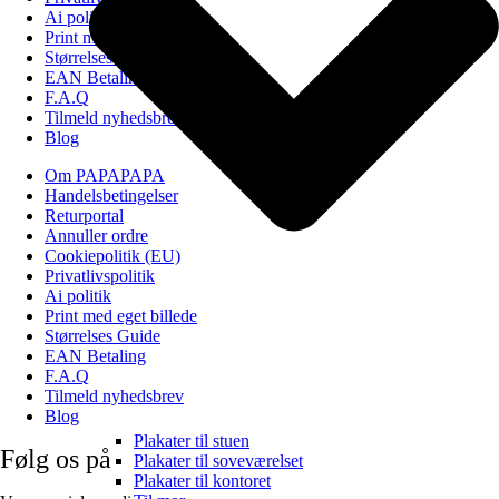
Ai politik
Print med eget billede
Størrelses Guide
EAN Betaling
F.A.Q
Tilmeld nyhedsbrev
Blog
Om PAPAPAPA
Handelsbetingelser
Returportal
Annuller ordre
Cookiepolitik (EU)
Privatlivspolitik
Ai politik
Print med eget billede
Størrelses Guide
EAN Betaling
F.A.Q
Tilmeld nyhedsbrev
Blog
Plakater til stuen
Følg os på
Plakater til soveværelset
Plakater til kontoret