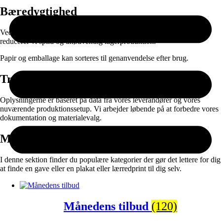
Bæredygtighed
Ved at kombinere ansvarlige materialer med on-demand produktion
reducerer vi spild og unødvendig lagerproduktion.
Papir og emballage kan sorteres til genanvendelse efter brug.
Transparens
Oplysningerne er baseret på data fra vores leverandører og vores
nuværende produktionssetup. Vi arbejder løbende på at forbedre vores
dokumentation og materialevalg.
Måske vil du også synes om:
I denne sektion finder du populære kategorier der gør det lettere for dig
at finde en gave eller en plakat eller lærredprint til dig selv.
Månedens tilbud
(120)