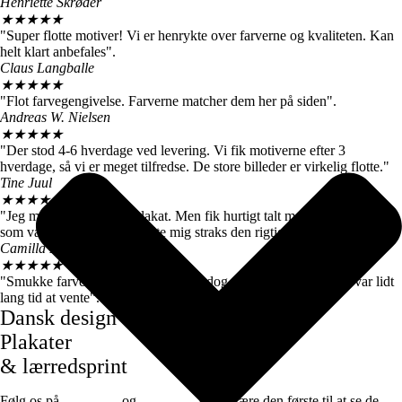
Henriette Skrøder
★
★
★
★
★
"Super flotte motiver! Vi er henrykte over farverne og kvaliteten. Kan
helt klart anbefales".
Claus Langballe
★
★
★
★
★
"Flot farvegengivelse. Farverne matcher dem her på siden".
Andreas W. Nielsen
★
★
★
★
★
"Der stod 4-6 hverdage ved levering. Vi fik motiverne efter 3
hverdage, så vi er meget tilfredse. De store billeder er virkelig flotte."
Tine Juul
★
★
★
★
★
"Jeg modtog en forkert plakat. Men fik hurtigt talt med kundeservice
som var super søde og sendte mig straks den rigtige".
Camilla Høj
★
★
★
★
★
"Smukke farver og motiver, de kom dog først efter 7 dage, det var lidt
lang tid at vente".
Dansk design
Plakater
& lærredsprint
Følg os på
Facebook
og
instagram
for at være den første til at se de