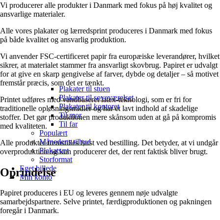
Vi producerer alle produkter i Danmark med fokus på høj kvalitet og
ansvarlige materialer.
Alle vores plakater og lærredsprint produceres i Danmark med fokus
på både kvalitet og ansvarlig produktion.
Vi anvender FSC-certificeret papir fra europæiske leverandører, hvilket
sikrer, at materialet stammer fra ansvarligt skovbrug. Papiret er udvalgt
for at give en skarp gengivelse af farver, dybde og detaljer – så motivet
fremstår præcis, som det er tænkt.
Plakater til stuen
Plakater til soveværelset
Printet udføres med vandbaseret latex-teknologi, som er fri for
Plakater til kontoret
traditionelle opløsningsmidler og har et lavt indhold af skadelige
Til mor
stoffer. Det gør produktionen mere skånsom uden at gå på kompromis
Til far
med kvaliteten.
Populært
Månedens tilbud
Alle produkter fremstilles først ved bestilling. Det betyder, at vi undgår
Plakatsæt
overproduktion og kun producerer det, der rent faktisk bliver brugt.
Storformat
Eget billede
Oprindelse
Min konto
Papiret produceres i EU og leveres gennem nøje udvalgte
samarbejdspartnere. Selve printet, færdigproduktionen og pakningen
foregår i Danmark.