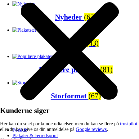
Nyheder
(65)
Plakatsæt
(43)
Populære plakater
(81)
Storformat
(67)
Kunderne siger
Her kan du se et par kunde udtalelser, men du kan se flere på
trustpilot
eller du kan give os din anmeldelse på
Google reviews
.
Forside
Plakater & lærredsprint