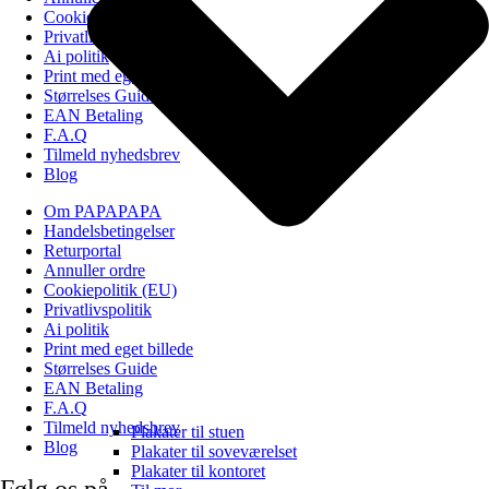
Cookiepolitik (EU)
Privatlivspolitik
Ai politik
Print med eget billede
Størrelses Guide
EAN Betaling
F.A.Q
Tilmeld nyhedsbrev
Blog
Om PAPAPAPA
Handelsbetingelser
Returportal
Annuller ordre
Cookiepolitik (EU)
Privatlivspolitik
Ai politik
Print med eget billede
Størrelses Guide
EAN Betaling
F.A.Q
Tilmeld nyhedsbrev
Plakater til stuen
Blog
Plakater til soveværelset
Plakater til kontoret
Følg os på