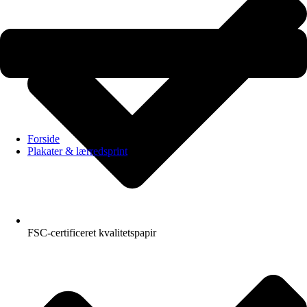
Forside
Plakater & lærredsprint
FSC-certificeret kvalitetspapir