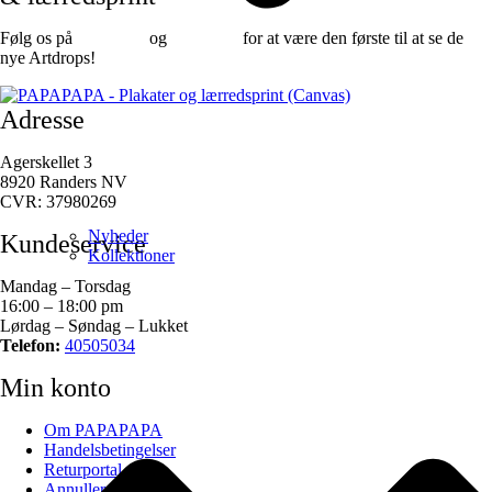
Følg os på
Facebook
og
instagram
for at være den første til at se de
nye Artdrops!
Adresse
Agerskellet 3
8920 Randers NV
CVR: 37980269
Nyheder
Kundeservice
Kollektioner
Mandag – Torsdag
16:00 – 18:00 pm
Lørdag – Søndag – Lukket
Telefon:
40505034
Min konto
Om PAPAPAPA
Handelsbetingelser
Returportal
Annuller ordre