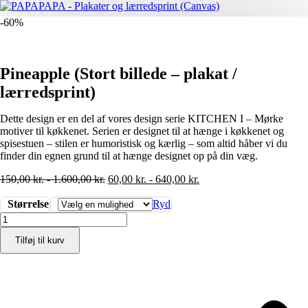
-60%
Pineapple (Stort billede – plakat /
lærredsprint)
Dette design er en del af vores design serie KITCHEN I – Mørke
motiver til køkkenet. Serien er designet til at hænge i køkkenet og
spisestuen – stilen er humoristisk og kærlig – som altid håber vi du
finder din egnen grund til at hænge designet op på din væg.
150,00
kr.
-
1.600,00
kr.
60,00
kr.
-
640,00
kr.
Størrelse
Ryd
Pineapple
(Stort
Tilføj til kurv
billede
-
plakat
/
lærredsprint)
antal