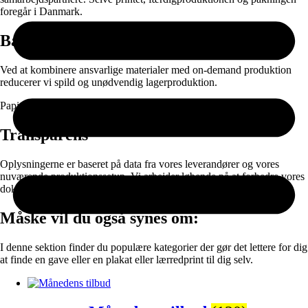
foregår i Danmark.
Bæredygtighed
Ved at kombinere ansvarlige materialer med on-demand produktion
reducerer vi spild og unødvendig lagerproduktion.
Papir og emballage kan sorteres til genanvendelse efter brug.
Transparens
Oplysningerne er baseret på data fra vores leverandører og vores
nuværende produktionssetup. Vi arbejder løbende på at forbedre vores
dokumentation og materialevalg.
Måske vil du også synes om:
I denne sektion finder du populære kategorier der gør det lettere for dig
at finde en gave eller en plakat eller lærredprint til dig selv.