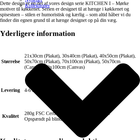
Dette design er en del af vores design serie KITCHEN I – Mørke
Kollektioner
motiver til køkkenet. Serien er designet til at hænge i køkkenet og
spisestuen – stilen er humoristisk og kærlig – som altid håber vi du
finder din egnen grund til at hænge designet op på din væg.
Yderligere information
21x30cm (Plakat), 30x40cm (Plakat), 40x50cm (Plakat),
Størrelse
50x70cm (Plakat), 70x100cm (Plakat), 50x70cm
(Canvas), 70x100cm (Canvas)
Levering
4-6 hverdage.
280g FSC Certificeret Art canvas (Lærred).
Kvalitet
Opspændt på blindramme.