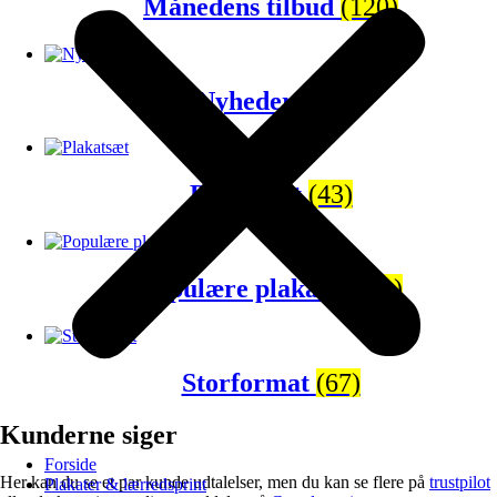
Månedens tilbud
(120)
Nyheder
(65)
Plakatsæt
(43)
Populære plakater
(81)
Storformat
(67)
Kunderne siger
Forside
Her kan du se et par kunde udtalelser, men du kan se flere på
trustpilot
Plakater & lærredsprint