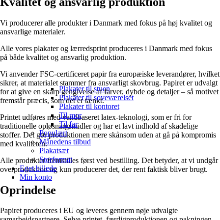
Kvalitet og ansvarlig produktion
Vi producerer alle produkter i Danmark med fokus på høj kvalitet og
ansvarlige materialer.
Alle vores plakater og lærredsprint produceres i Danmark med fokus
på både kvalitet og ansvarlig produktion.
Vi anvender FSC-certificeret papir fra europæiske leverandører, hvilket
sikrer, at materialet stammer fra ansvarligt skovbrug. Papiret er udvalgt
Plakater til stuen
for at give en skarp gengivelse af farver, dybde og detaljer – så motivet
Plakater til soveværelset
fremstår præcis, som det er tænkt.
Plakater til kontoret
Til mor
Printet udføres med vandbaseret latex-teknologi, som er fri for
Til far
traditionelle opløsningsmidler og har et lavt indhold af skadelige
Populært
stoffer. Det gør produktionen mere skånsom uden at gå på kompromis
Månedens tilbud
med kvaliteten.
Plakatsæt
Storformat
Alle produkter fremstilles først ved bestilling. Det betyder, at vi undgår
Eget billede
overproduktion og kun producerer det, der rent faktisk bliver brugt.
Min konto
Oprindelse
Papiret produceres i EU og leveres gennem nøje udvalgte
samarbejdspartnere. Selve printet, færdigproduktionen og pakningen