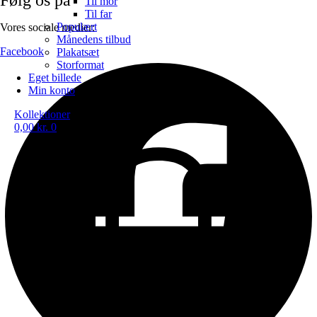
Til mor
Til far
Populært
Vores sociale medier:
Månedens tilbud
Facebook
Plakatsæt
Storformat
Eget billede
Min konto
Kollektioner
0,00
kr.
0