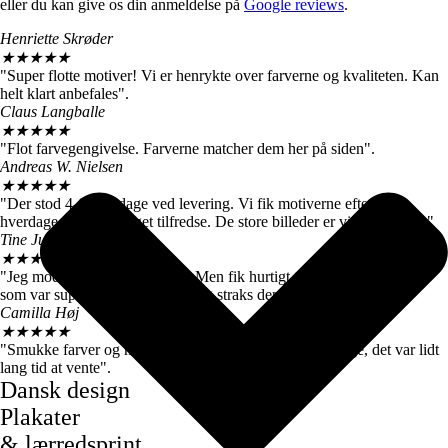
eller du kan give os din anmeldelse på
Google reviews
.
Henriette Skrøder
★
★
★
★
★
"Super flotte motiver! Vi er henrykte over farverne og kvaliteten. Kan
helt klart anbefales".
Claus Langballe
★
★
★
★
★
"Flot farvegengivelse. Farverne matcher dem her på siden".
Andreas W. Nielsen
★
★
★
★
★
"Der stod 4-6 hverdage ved levering. Vi fik motiverne efter 3
hverdage, så vi er meget tilfredse. De store billeder er virkelig flotte."
Tine Juul
★
★
★
★
★
"Jeg modtog en forkert plakat. Men fik hurtigt talt med kundeservice
som var super søde og sendte mig straks den rigtige".
Camilla Høj
★
★
★
★
★
"Smukke farver og motiver, de kom dog først efter 7 dage, det var lidt
lang tid at vente".
Dansk design
Plakater
& lærredsprint