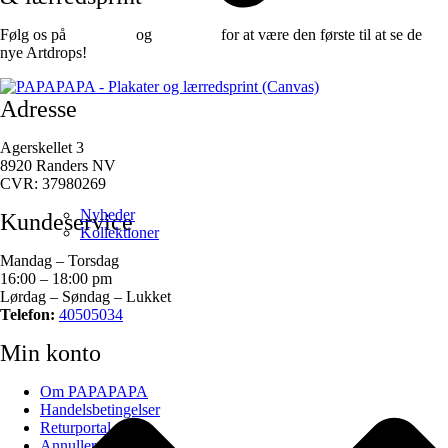
Følg os på
Facebook
og
instagram
for at være den første til at se de
nye Artdrops!
Adresse
Agerskellet 3
8920 Randers NV
CVR: 37980269
Nyheder
Kundeservice
Kollektioner
Mandag – Torsdag
16:00 – 18:00 pm
Lørdag – Søndag – Lukket
Telefon:
40505034
Min konto
Om PAPAPAPA
Handelsbetingelser
Returportal
Annuller ordre