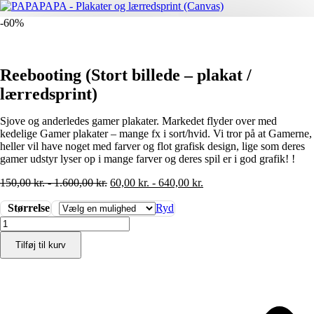
-60%
Reebooting (Stort billede – plakat /
lærredsprint)
Sjove og anderledes gamer plakater. Markedet flyder over med
kedelige Gamer plakater – mange fx i sort/hvid. Vi tror på at Gamerne,
heller vil have noget med farver og flot grafisk design, lige som deres
gamer udstyr lyser op i mange farver og deres spil er i god grafik! !
150,00
kr.
-
1.600,00
kr.
60,00
kr.
-
640,00
kr.
Størrelse
Ryd
Reebooting
(Stort
Tilføj til kurv
billede
-
plakat
/
lærredsprint)
antal