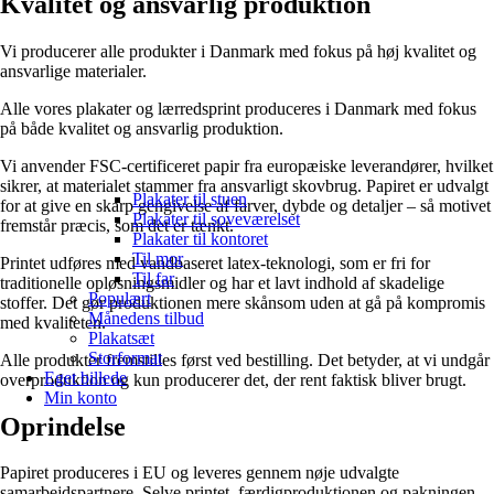
Kvalitet og ansvarlig produktion
Vi producerer alle produkter i Danmark med fokus på høj kvalitet og
ansvarlige materialer.
Alle vores plakater og lærredsprint produceres i Danmark med fokus
på både kvalitet og ansvarlig produktion.
Vi anvender FSC-certificeret papir fra europæiske leverandører, hvilket
sikrer, at materialet stammer fra ansvarligt skovbrug. Papiret er udvalgt
Plakater til stuen
for at give en skarp gengivelse af farver, dybde og detaljer – så motivet
Plakater til soveværelset
fremstår præcis, som det er tænkt.
Plakater til kontoret
Til mor
Printet udføres med vandbaseret latex-teknologi, som er fri for
Til far
traditionelle opløsningsmidler og har et lavt indhold af skadelige
Populært
stoffer. Det gør produktionen mere skånsom uden at gå på kompromis
Månedens tilbud
med kvaliteten.
Plakatsæt
Storformat
Alle produkter fremstilles først ved bestilling. Det betyder, at vi undgår
Eget billede
overproduktion og kun producerer det, der rent faktisk bliver brugt.
Min konto
Oprindelse
Papiret produceres i EU og leveres gennem nøje udvalgte
samarbejdspartnere. Selve printet, færdigproduktionen og pakningen