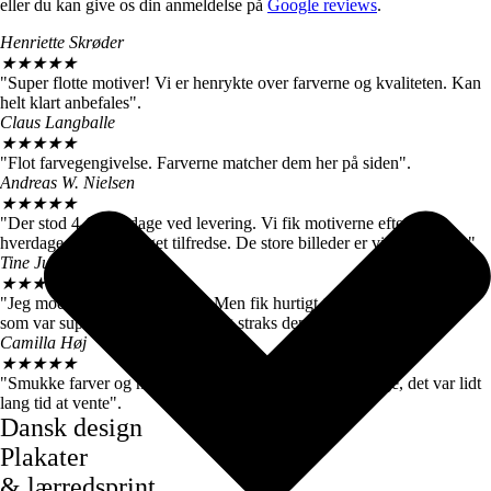
eller du kan give os din anmeldelse på
Google reviews
.
Henriette Skrøder
★
★
★
★
★
"Super flotte motiver! Vi er henrykte over farverne og kvaliteten. Kan
helt klart anbefales".
Claus Langballe
★
★
★
★
★
"Flot farvegengivelse. Farverne matcher dem her på siden".
Andreas W. Nielsen
★
★
★
★
★
"Der stod 4-6 hverdage ved levering. Vi fik motiverne efter 3
hverdage, så vi er meget tilfredse. De store billeder er virkelig flotte."
Tine Juul
★
★
★
★
★
"Jeg modtog en forkert plakat. Men fik hurtigt talt med kundeservice
som var super søde og sendte mig straks den rigtige".
Camilla Høj
★
★
★
★
★
"Smukke farver og motiver, de kom dog først efter 7 dage, det var lidt
lang tid at vente".
Dansk design
Plakater
& lærredsprint