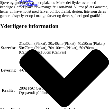
Sjove og anderledes gamer plakater. Markedet flyder over med
Kollektioner
kedelige Gamer plakater – mange fx i sort/hvid. Vi tror på at Gamerne,
heller vil have noget med farver og flot grafisk design, lige som deres
gamer udstyr lyser op i mange farver og deres spil er i god grafik! !
Yderligere information
21x30cm (Plakat), 30x40cm (Plakat), 40x50cm (Plakat),
Størrelse
50x70cm (Plakat), 70x100cm (Plakat), 50x70cm
(Canvas), 70x100cm (Canvas)
Levering
4-6 hverdage.
280g FSC Certificeret Art canvas (Lærred).
Kvalitet
Opspændt på blindramme.