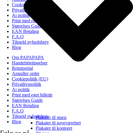
Cookiepolitik (EU)
Privatlivspolitik
Ai politik
Print med eget billede
Størrelses Guide
EAN Betaling
F.A.Q
Tilmeld nyhedsbrev
Blog
Om PAPAPAPA
Handelsbetingelser
Returportal
Annuller ordre
Cookiepolitik (EU)
Privatlivspolitik
Ai politik
Print med eget billede
Størrelses Guide
EAN Betaling
F.A.Q
Tilmeld nyhedsbrev
Plakater til stuen
Blog
Plakater til soveværelset
Plakater til kontoret
Følg os på