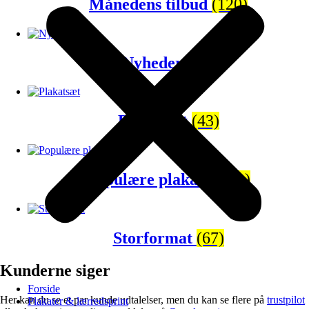
Månedens tilbud
(120)
Nyheder
(65)
Plakatsæt
(43)
Populære plakater
(81)
Storformat
(67)
Kunderne siger
Forside
Her kan du se et par kunde udtalelser, men du kan se flere på
trustpilot
Plakater & lærredsprint