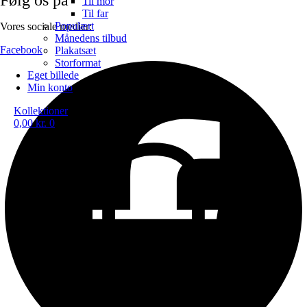
Til mor
Til far
Populært
Vores sociale medier:
Månedens tilbud
Facebook
Plakatsæt
Storformat
Eget billede
Min konto
Kollektioner
0,00
kr.
0