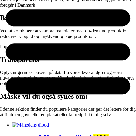
foregår i Danmark.
Bæredygtighed
Ved at kombinere ansvarlige materialer med on-demand produktion
reducerer vi spild og unødvendig lagerproduktion.
Papir og emballage kan sorteres til genanvendelse efter brug.
Transparens
Oplysningerne er baseret på data fra vores leverandører og vores
nuværende produktionssetup. Vi arbejder løbende på at forbedre vores
dokumentation og materialevalg.
Måske vil du også synes om:
I denne sektion finder du populære kategorier der gør det lettere for dig
at finde en gave eller en plakat eller lærredprint til dig selv.