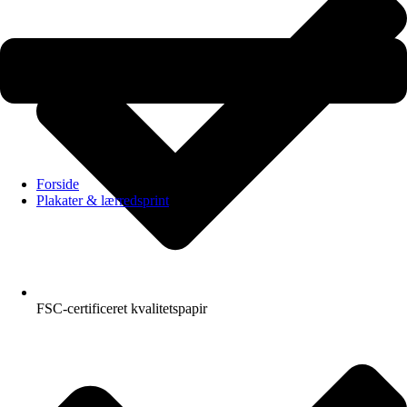
Forside
Plakater & lærredsprint
FSC-certificeret kvalitetspapir