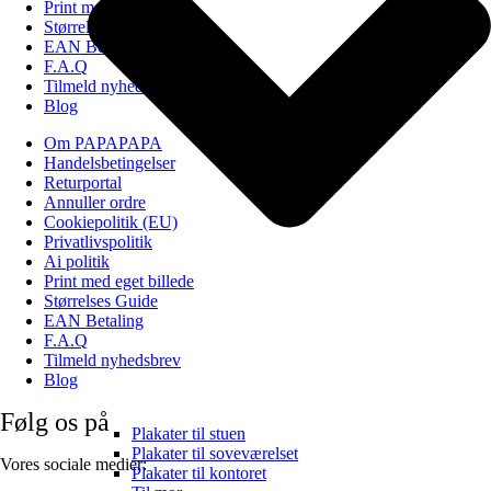
Print med eget billede
Størrelses Guide
EAN Betaling
F.A.Q
Tilmeld nyhedsbrev
Blog
Om PAPAPAPA
Handelsbetingelser
Returportal
Annuller ordre
Cookiepolitik (EU)
Privatlivspolitik
Ai politik
Print med eget billede
Størrelses Guide
EAN Betaling
F.A.Q
Tilmeld nyhedsbrev
Blog
Følg os på
Plakater til stuen
Plakater til soveværelset
Vores sociale medier:
Plakater til kontoret