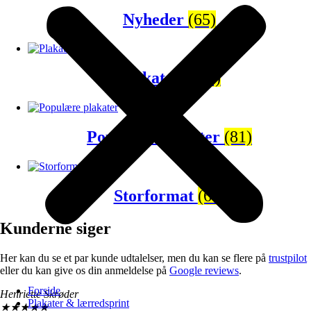
Nyheder
(65)
Plakatsæt
(43)
Populære plakater
(81)
Storformat
(67)
Kunderne siger
Her kan du se et par kunde udtalelser, men du kan se flere på
trustpilot
eller du kan give os din anmeldelse på
Google reviews
.
Forside
Henriette Skrøder
Plakater & lærredsprint
★
★
★
★
★