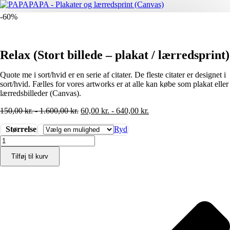
-60%
Relax (Stort billede – plakat / lærredsprint)
Quote me i sort/hvid er en serie af citater. De fleste citater er designet i
sort/hvid. Fælles for vores artworks er at alle kan købe som plakat eller
lærredsbilleder (Canvas).
150,00
kr.
-
1.600,00
kr.
60,00
kr.
-
640,00
kr.
Størrelse
Ryd
Relax
(Stort
Tilføj til kurv
billede
-
plakat
/
lærredsprint)
antal