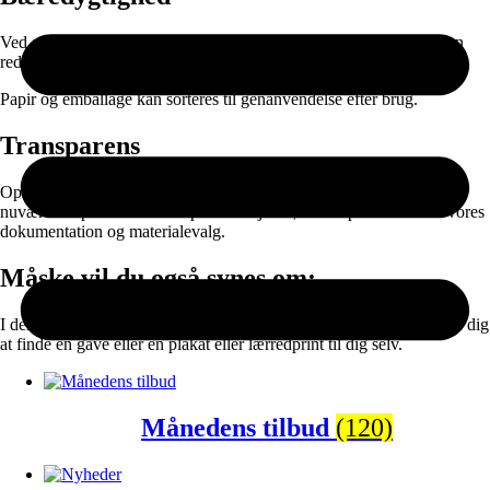
Ved at kombinere ansvarlige materialer med on-demand produktion
reducerer vi spild og unødvendig lagerproduktion.
Papir og emballage kan sorteres til genanvendelse efter brug.
Transparens
Oplysningerne er baseret på data fra vores leverandører og vores
nuværende produktionssetup. Vi arbejder løbende på at forbedre vores
dokumentation og materialevalg.
Måske vil du også synes om:
I denne sektion finder du populære kategorier der gør det lettere for dig
at finde en gave eller en plakat eller lærredprint til dig selv.
Månedens tilbud
(120)