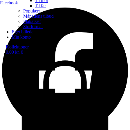
Til mor
Facebook
Til far
Populært
Månedens tilbud
Plakatsæt
Storformat
Eget billede
Min konto
Kollektioner
0,00
kr.
0