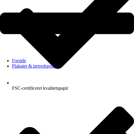
Forside
Plakater & lærredsprint
FSC-certificeret kvalitetspapir