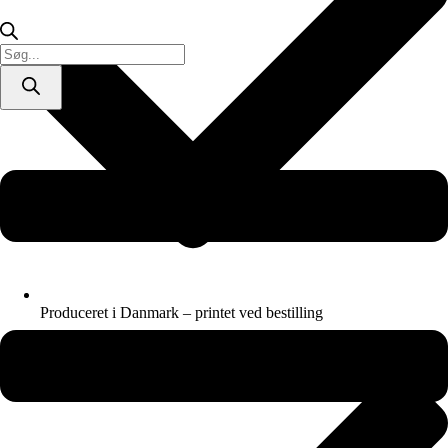
Products
search
Produceret i Danmark – printet ved bestilling