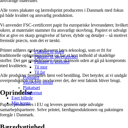
ansvarlige materialer.
Alle vores plakater og lærredsprint produceres i Danmark med fokus
på både kvalitet og ansvarlig produktion.
Vi anvender FSC-certificeret papir fra europæiske leverandører, hvilket
sikrer, at materialet stammer fra ansvarligt skovbrug. Papiret er udvalgt
for at give en skarp gengivelse af farver, dybde og detaljer – så motivet
fremstår præcis, som det er tænkt.
Printet udføres med vandbaseret latex-teknologi, som er fri for
Plakater til stuen
traditionelle opløsningsmidler og har et lavt indhold af skadelige
Plakater til soveværelset
stoffer. Det gør produktionen mere skånsom uden at gå på kompromis
Plakater til kontoret
med kvaliteten.
Til mor
Til far
Alle produkter fremstilles først ved bestilling. Det betyder, at vi undgår
Populært
overproduktion og kun producerer det, der rent faktisk bliver brugt.
Månedens tilbud
Plakatsæt
Oprindelse
Storformat
Eget billede
Min konto
Papiret produceres i EU og leveres gennem nøje udvalgte
samarbejdspartnere. Selve printet, færdigproduktionen og pakningen
foregår i Danmark.
Bæredygtighed