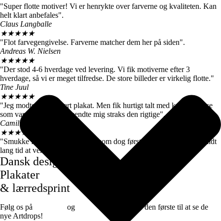
"Super flotte motiver! Vi er henrykte over farverne og kvaliteten. Kan
helt klart anbefales".
Claus Langballe
★
★
★
★
★
"Flot farvegengivelse. Farverne matcher dem her på siden".
Andreas W. Nielsen
★
★
★
★
★
"Der stod 4-6 hverdage ved levering. Vi fik motiverne efter 3
hverdage, så vi er meget tilfredse. De store billeder er virkelig flotte."
Tine Juul
★
★
★
★
★
"Jeg modtog en forkert plakat. Men fik hurtigt talt med kundeservice
som var super søde og sendte mig straks den rigtige".
Camilla Høj
★
★
★
★
★
"Smukke farver og motiver, de kom dog først efter 7 dage, det var lidt
lang tid at vente".
Dansk design
Plakater
& lærredsprint
Følg os på
Facebook
og
instagram
for at være den første til at se de
nye Artdrops!