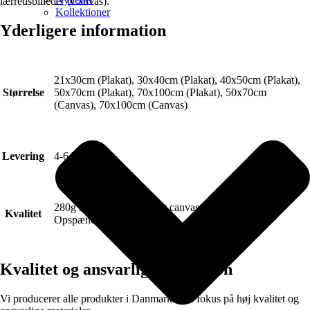
lærredsbilleder (Canvas).
Kollektioner
Yderligere information
21x30cm (Plakat), 30x40cm (Plakat), 40x50cm (Plakat),
Størrelse
50x70cm (Plakat), 70x100cm (Plakat), 50x70cm
(Canvas), 70x100cm (Canvas)
Levering
4-6 hverdage.
280g FSC Certificeret Art canvas (Lærred).
Kvalitet
Opspændt på blindramme.
Kvalitet og ansvarlig produktion
Vi producerer alle produkter i Danmark med fokus på høj kvalitet og