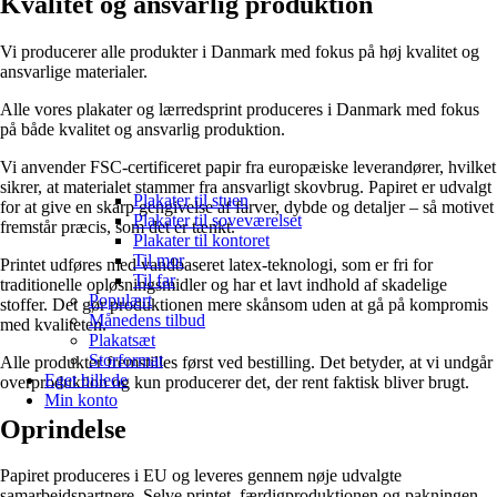
Kvalitet og ansvarlig produktion
Vi producerer alle produkter i Danmark med fokus på høj kvalitet og
ansvarlige materialer.
Alle vores plakater og lærredsprint produceres i Danmark med fokus
på både kvalitet og ansvarlig produktion.
Vi anvender FSC-certificeret papir fra europæiske leverandører, hvilket
sikrer, at materialet stammer fra ansvarligt skovbrug. Papiret er udvalgt
Plakater til stuen
for at give en skarp gengivelse af farver, dybde og detaljer – så motivet
Plakater til soveværelset
fremstår præcis, som det er tænkt.
Plakater til kontoret
Til mor
Printet udføres med vandbaseret latex-teknologi, som er fri for
Til far
traditionelle opløsningsmidler og har et lavt indhold af skadelige
Populært
stoffer. Det gør produktionen mere skånsom uden at gå på kompromis
Månedens tilbud
med kvaliteten.
Plakatsæt
Storformat
Alle produkter fremstilles først ved bestilling. Det betyder, at vi undgår
Eget billede
overproduktion og kun producerer det, der rent faktisk bliver brugt.
Min konto
Oprindelse
Papiret produceres i EU og leveres gennem nøje udvalgte
samarbejdspartnere. Selve printet, færdigproduktionen og pakningen