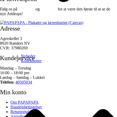
Følg os på
Facebook
og
instagram
for at være den første til at se de
nye Artdrops!
Adresse
Agerskellet 3
8920 Randers NV
CVR: 37980269
Nyheder
Kundeservice
Kollektioner
Mandag – Torsdag
16:00 – 18:00 pm
Lørdag – Søndag – Lukket
Telefon:
40505034
Min konto
Om PAPAPAPA
Handelsbetingelser
Returportal
Annuller ordre