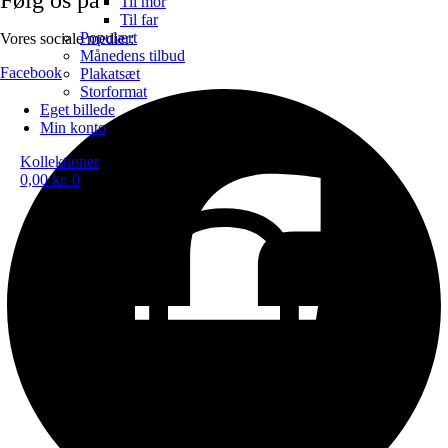
Til mor
Til far
Populært
Vores sociale medier:
Månedens tilbud
Facebook
Plakatsæt
Storformat
Eget billede
Min konto
Kollektioner
0,00
kr.
0