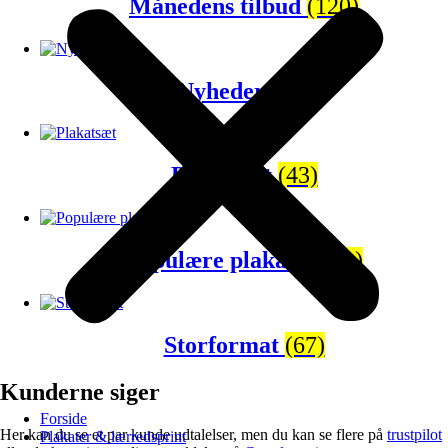
Månedens tilbud
(120)
Nyheder
(65)
Plakatsæt
(43)
Populære plakater
(81)
Storformat
(67)
Kunderne siger
Forside
Her kan du se et par kunde udtalelser, men du kan se flere på
trustpilot
Plakater & lærredsprint