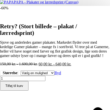
-60%
Retry? (Stort billede – plakat /
lærredsprint)
Sjove og anderledes gamer plakater. Markedet flyder over med
kedelige Gamer plakater – mange fx i sort/hvid. Vi tror på at Gamerne,
heller vil have noget med farver og flot grafisk design, lige som deres
gamer udstyr lyser op i mange farver og deres spil er i god grafik! !
150,00
kr.
-
1.600,00
kr.
60,00
kr.
-
640,00
kr.
Størrelse
Ryd
Retry?
(Stort
Tilføj til kurv
billede
-
plakat
/
lærredsprint)
antal