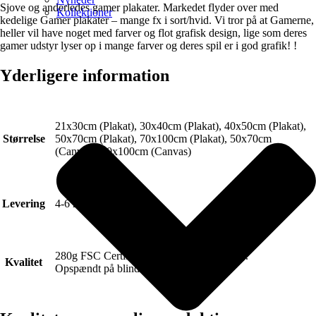
Sjove og anderledes gamer plakater. Markedet flyder over med
Kollektioner
kedelige Gamer plakater – mange fx i sort/hvid. Vi tror på at Gamerne,
heller vil have noget med farver og flot grafisk design, lige som deres
gamer udstyr lyser op i mange farver og deres spil er i god grafik! !
Yderligere information
21x30cm (Plakat), 30x40cm (Plakat), 40x50cm (Plakat),
Størrelse
50x70cm (Plakat), 70x100cm (Plakat), 50x70cm
(Canvas), 70x100cm (Canvas)
Levering
4-6 hverdage.
280g FSC Certificeret Art canvas (Lærred).
Kvalitet
Opspændt på blindramme.