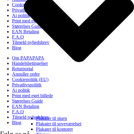
Cookiepolitik (EU)
Privatlivspolitik
Ai politik
Print med eget billede
Størrelses Guide
EAN Betaling
F.A.Q
Tilmeld nyhedsbrev
Blog
Om PAPAPAPA
Handelsbetingelser
Returportal
Annuller ordre
Cookiepolitik (EU)
Privatlivspolitik
Ai politik
Print med eget billede
Størrelses Guide
EAN Betaling
F.A.Q
Tilmeld nyhedsbrev
Plakater til stuen
Blog
Plakater til soveværelset
Plakater til kontoret
Følg os på