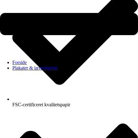
Forside
Plakater & lærredsprint
FSC-certificeret kvalitetspapir