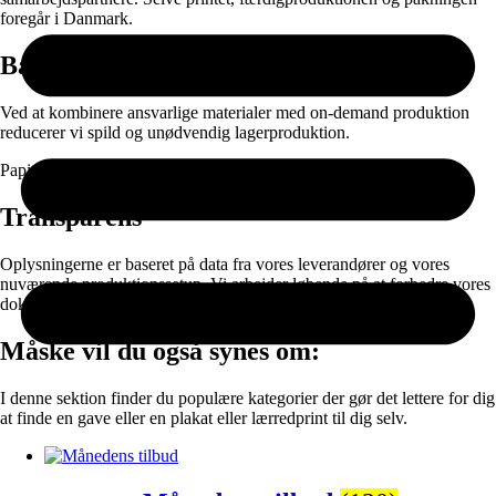
foregår i Danmark.
Bæredygtighed
Ved at kombinere ansvarlige materialer med on-demand produktion
reducerer vi spild og unødvendig lagerproduktion.
Papir og emballage kan sorteres til genanvendelse efter brug.
Transparens
Oplysningerne er baseret på data fra vores leverandører og vores
nuværende produktionssetup. Vi arbejder løbende på at forbedre vores
dokumentation og materialevalg.
Måske vil du også synes om:
I denne sektion finder du populære kategorier der gør det lettere for dig
at finde en gave eller en plakat eller lærredprint til dig selv.