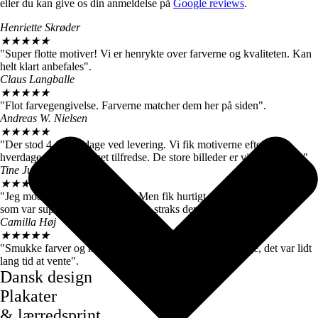
eller du kan give os din anmeldelse på
Google reviews
.
Henriette Skrøder
★
★
★
★
★
"Super flotte motiver! Vi er henrykte over farverne og kvaliteten. Kan
helt klart anbefales".
Claus Langballe
★
★
★
★
★
"Flot farvegengivelse. Farverne matcher dem her på siden".
Andreas W. Nielsen
★
★
★
★
★
"Der stod 4-6 hverdage ved levering. Vi fik motiverne efter 3
hverdage, så vi er meget tilfredse. De store billeder er virkelig flotte."
Tine Juul
★
★
★
★
★
"Jeg modtog en forkert plakat. Men fik hurtigt talt med kundeservice
som var super søde og sendte mig straks den rigtige".
Camilla Høj
★
★
★
★
★
"Smukke farver og motiver, de kom dog først efter 7 dage, det var lidt
lang tid at vente".
Dansk design
Plakater
& lærredsprint