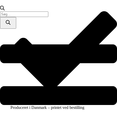
/
lærredsprint)
antal
Products
search
Produceret i Danmark – printet ved bestilling