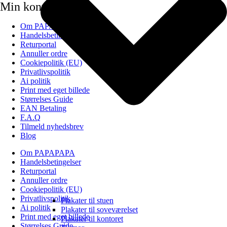
Min konto
Om PAPAPAPA
Handelsbetingelser
Returportal
Annuller ordre
Cookiepolitik (EU)
Privatlivspolitik
Ai politik
Print med eget billede
Størrelses Guide
EAN Betaling
F.A.Q
Tilmeld nyhedsbrev
Blog
Om PAPAPAPA
Handelsbetingelser
Returportal
Annuller ordre
Cookiepolitik (EU)
Privatlivspolitik
Plakater til stuen
Ai politik
Plakater til soveværelset
Print med eget billede
Plakater til kontoret
Størrelses Guide