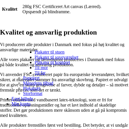
280g FSC Certificeret Art canvas (Lærred).
Kvalitet
Opspændt på blindramme.
Kvalitet og ansvarlig produktion
Vi producerer alle produkter i Danmark med fokus på høj kvalitet og
ansvarlige materialer.
Plakater til stuen
Plakater til soveværelset
Alle vores plakater og lærredsprint produceres i Danmark med fokus
Plakater til kontoret
på både kvalitet og ansvarlig produktion.
Til mor
Til far
Vi anvender FSC-certificeret papir fra europæiske leverandører, hvilket
Populært
sikrer, at materialet stammer fra ansvarligt skovbrug. Papiret er udvalgt
Månedens tilbud
for at give en skarp gengivelse af farver, dybde og detaljer – så motivet
Plakatsæt
fremstår præcis, som det er tænkt.
Storformat
Eget billede
Printet udføres med vandbaseret latex-teknologi, som er fri for
Min konto
traditionelle opløsningsmidler og har et lavt indhold af skadelige
stoffer. Det gør produktionen mere skånsom uden at gå på kompromis
med kvaliteten.
Alle produkter fremstilles først ved bestilling. Det betyder, at vi undgår