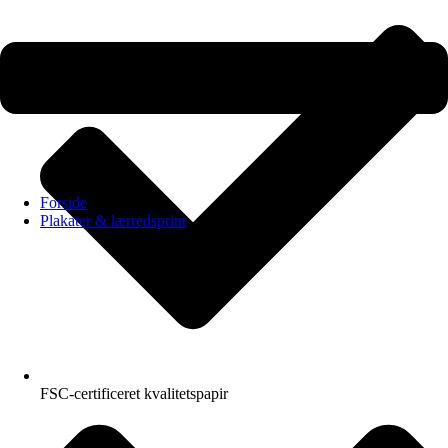
Forside
Plakater & lærredsprint
FSC-certificeret kvalitetspapir