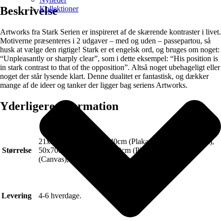
Kollektioner
Beskrivelse
Artworks fra Stark Serien er inspireret af de skærende kontraster i livet.
Motiverne præsenteres i 2 udgaver – med og uden – passepartou, så
husk at vælge den rigtige! Stark er et engelsk ord, og bruges om noget:
“Unpleasantly or sharply clear”, som i dette eksempel: “His position is
in stark contrast to that of the opposition”. Altså noget ubehageligt eller
noget der står lysende klart. Denne dualitet er fantastisk, og dækker
mange af de ideer og tanker der ligger bag seriens Artworks.
Yderligere information
21x30cm (Plakat), 30x40cm (Plakat), 40x50cm (Plakat),
Størrelse
50x70cm (Plakat), 70x100cm (Plakat), 50x70cm
(Canvas), 70x100cm (Canvas)
Levering
4-6 hverdage.