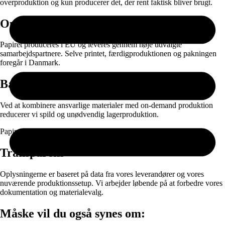
overproduktion og kun producerer det, der rent faktisk bliver brugt.
Oprindelse
Papiret produceres i EU og leveres gennem nøje udvalgte
samarbejdspartnere. Selve printet, færdigproduktionen og pakningen
foregår i Danmark.
Bæredygtighed
Ved at kombinere ansvarlige materialer med on-demand produktion
reducerer vi spild og unødvendig lagerproduktion.
Papir og emballage kan sorteres til genanvendelse efter brug.
Transparens
Oplysningerne er baseret på data fra vores leverandører og vores
nuværende produktionssetup. Vi arbejder løbende på at forbedre vores
dokumentation og materialevalg.
Måske vil du også synes om: