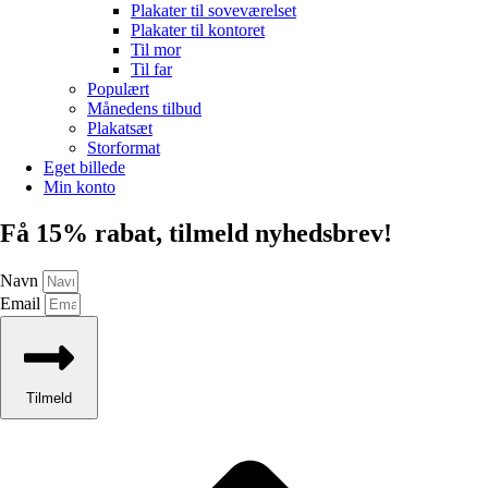
Plakater til soveværelset
Plakater til kontoret
Til mor
Til far
Populært
Månedens tilbud
Plakatsæt
Storformat
Eget billede
Min konto
Få 15% rabat, tilmeld nyhedsbrev!
Navn
Email
Tilmeld