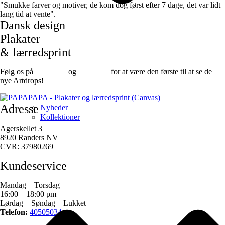
"Smukke farver og motiver, de kom dog først efter 7 dage, det var lidt
lang tid at vente".
Dansk design
Plakater
& lærredsprint
Følg os på
Facebook
og
instagram
for at være den første til at se de
nye Artdrops!
Adresse
Nyheder
Kollektioner
Agerskellet 3
8920 Randers NV
CVR: 37980269
Kundeservice
Mandag – Torsdag
16:00 – 18:00 pm
Lørdag – Søndag – Lukket
Telefon:
40505034