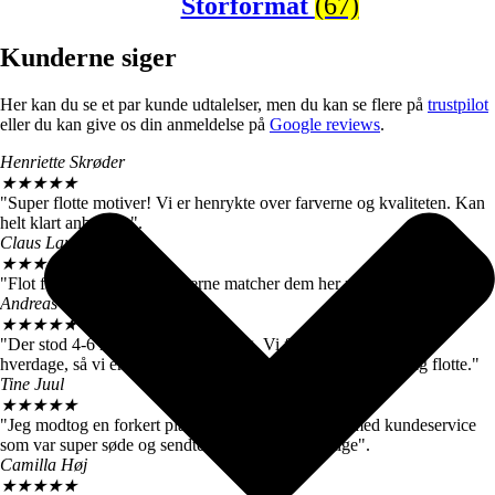
Storformat
(67)
Kunderne siger
Her kan du se et par kunde udtalelser, men du kan se flere på
trustpilot
eller du kan give os din anmeldelse på
Google reviews
.
Henriette Skrøder
★
★
★
★
★
"Super flotte motiver! Vi er henrykte over farverne og kvaliteten. Kan
helt klart anbefales".
Claus Langballe
★
★
★
★
★
"Flot farvegengivelse. Farverne matcher dem her på siden".
Andreas W. Nielsen
★
★
★
★
★
"Der stod 4-6 hverdage ved levering. Vi fik motiverne efter 3
hverdage, så vi er meget tilfredse. De store billeder er virkelig flotte."
Tine Juul
★
★
★
★
★
"Jeg modtog en forkert plakat. Men fik hurtigt talt med kundeservice
som var super søde og sendte mig straks den rigtige".
Camilla Høj
★
★
★
★
★