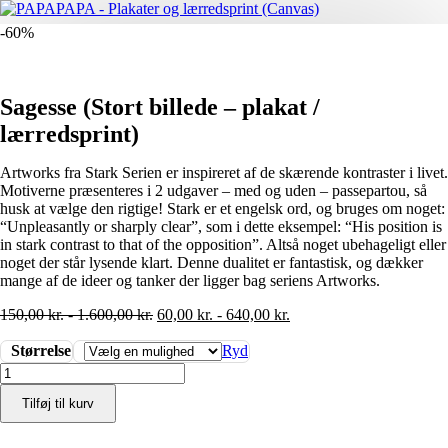
-60%
Sagesse (Stort billede – plakat /
lærredsprint)
Artworks fra Stark Serien er inspireret af de skærende kontraster i livet.
Motiverne præsenteres i 2 udgaver – med og uden – passepartou, så
husk at vælge den rigtige! Stark er et engelsk ord, og bruges om noget:
“Unpleasantly or sharply clear”, som i dette eksempel: “His position is
in stark contrast to that of the opposition”. Altså noget ubehageligt eller
noget der står lysende klart. Denne dualitet er fantastisk, og dækker
mange af de ideer og tanker der ligger bag seriens Artworks.
150,00
kr.
-
1.600,00
kr.
60,00
kr.
-
640,00
kr.
Størrelse
Ryd
Sagesse
(Stort
Tilføj til kurv
billede
-
plakat