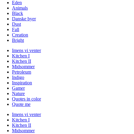
Eden
Animals
Black
Danske byer
Dust
Fall
Creation
Bright
Imens vi venter
Kitchen I
Kitchen II
Midsommer
Petroleum
Indigo
Inspiration
Gamer
Nature
Quotes in color
Quote me
Imens vi venter
Kitchen I
Kitchen II
Midsommer