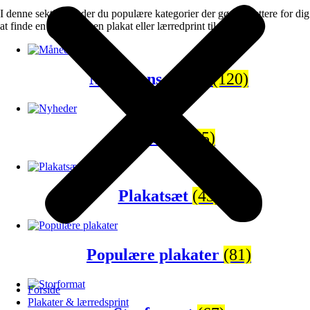
I denne sektion finder du populære kategorier der gør det lettere for dig
at finde en gave eller en plakat eller lærredprint til dig selv.
Månedens tilbud
(120)
Nyheder
(65)
Plakatsæt
(43)
Populære plakater
(81)
Forside
Plakater & lærredsprint