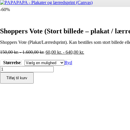
-60%
Shoppers Vote (Stort billede – plakat / lærr
Shoppers Vote (Plakat/Lærredsprint). Kan bestilles som stort billede ell
150,00
kr.
-
1.600,00
kr.
60,00
kr.
-
640,00
kr.
Størrelse
Ryd
Shoppers
Vote
Tilføj til kurv
(Stort
billede
-
plakat
/
lærredsprint)
antal