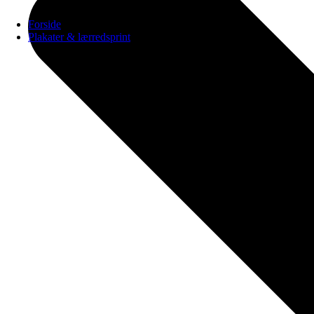
Forside
Plakater & lærredsprint