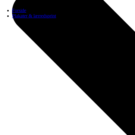
Forside
Plakater & lærredsprint