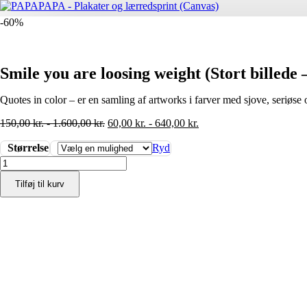
-60%
Smile you are loosing weight (Stort billede 
Quotes in color – er en samling af artworks i farver med sjove, seriøse o
150,00
kr.
-
1.600,00
kr.
60,00
kr.
-
640,00
kr.
Størrelse
Ryd
Smile
you
Tilføj til kurv
are
loosing
weight
(Stort
billede
-
plakat
/
lærredsprint)
antal