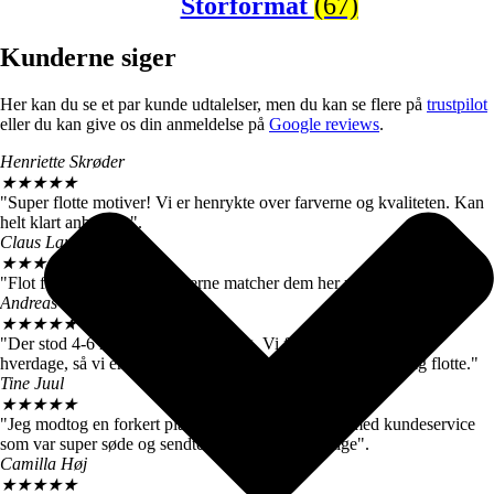
Storformat
(67)
Kunderne siger
Her kan du se et par kunde udtalelser, men du kan se flere på
trustpilot
eller du kan give os din anmeldelse på
Google reviews
.
Henriette Skrøder
★
★
★
★
★
"Super flotte motiver! Vi er henrykte over farverne og kvaliteten. Kan
helt klart anbefales".
Claus Langballe
★
★
★
★
★
"Flot farvegengivelse. Farverne matcher dem her på siden".
Andreas W. Nielsen
★
★
★
★
★
"Der stod 4-6 hverdage ved levering. Vi fik motiverne efter 3
hverdage, så vi er meget tilfredse. De store billeder er virkelig flotte."
Tine Juul
★
★
★
★
★
"Jeg modtog en forkert plakat. Men fik hurtigt talt med kundeservice
som var super søde og sendte mig straks den rigtige".
Camilla Høj
★
★
★
★
★