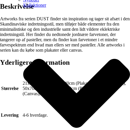
Kollektioner
Beskrivelse
Artworks fra serien DUST finder sin inspiration og tager sit afsæt i den
Skandinaviske indretningsstil, men tilføjer både elementer fra den
minimalistiske og den industrielle samt den lidt vildere eklektriske
indretningstil. Her finder du nedtonede jordnære farvetoner, der
tangerer op af pasteller, men du finder kun farvetoner i et mindre
farvespektrum end hvad man ellers ser med pasteller. Alle artworks i
serien kan du købe som plakater eller canvas.
Yderligere information
21x30cm (Plakat), 30x40cm (Plakat), 40x50cm (Plakat),
Størrelse
50x70cm (Plakat), 70x100cm (Plakat), 50x70cm
(Canvas), 70x100cm (Canvas)
Levering
4-6 hverdage.