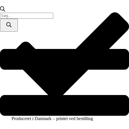
/
lærredsprint)
antal
Products
search
Produceret i Danmark – printet ved bestilling