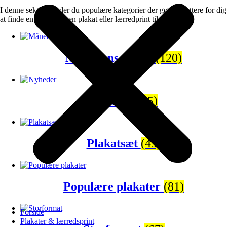
I denne sektion finder du populære kategorier der gør det lettere for dig
at finde en gave eller en plakat eller lærredprint til dig selv.
Månedens tilbud
(120)
Nyheder
(65)
Plakatsæt
(43)
Populære plakater
(81)
Forside
Plakater & lærredsprint