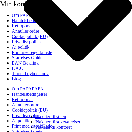
Min konto
Om PAPAPAPA
Handelsbetingelser
Returportal
Annuller ordre
Cookiepolitik (EU)
Privatlivspolitik
Ai politik
Print med eget billede
Størrelses Guide
EAN Betaling
F.A.Q
Tilmeld nyhedsbrev
Blog
Om PAPAPAPA
Handelsbetingelser
Returportal
Annuller ordre
Cookiepolitik (EU)
Privatlivspolitik
Plakater til stuen
Ai politik
Plakater til soveværelset
Print med eget billede
Plakater til kontoret
Størrelses Guide