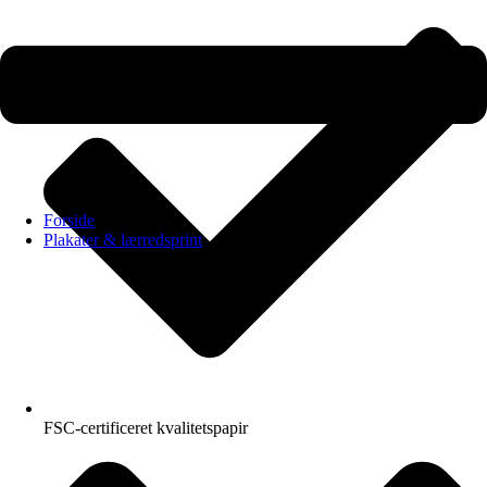
Forside
Plakater & lærredsprint
FSC-certificeret kvalitetspapir