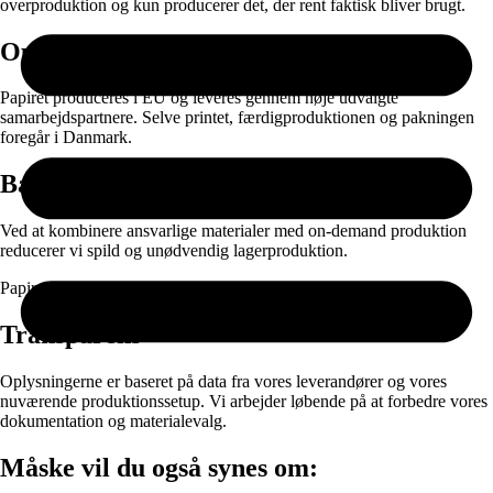
overproduktion og kun producerer det, der rent faktisk bliver brugt.
Oprindelse
Papiret produceres i EU og leveres gennem nøje udvalgte
samarbejdspartnere. Selve printet, færdigproduktionen og pakningen
foregår i Danmark.
Bæredygtighed
Ved at kombinere ansvarlige materialer med on-demand produktion
reducerer vi spild og unødvendig lagerproduktion.
Papir og emballage kan sorteres til genanvendelse efter brug.
Transparens
Oplysningerne er baseret på data fra vores leverandører og vores
nuværende produktionssetup. Vi arbejder løbende på at forbedre vores
dokumentation og materialevalg.
Måske vil du også synes om: