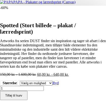
-60%
Spotted (Stort billede – plakat /
lærredsprint)
Artworks fra serien DUST finder sin inspiration og tager sit afsæt i den
Skandinaviske indretningsstil, men tilføjer både elementer fra den
minimalistiske og den industrielle samt den lidt vildere eklektriske
indretningstil. Her finder du nedtonede jordnære farvetoner, der
tangerer op af pasteller, men du finder kun farvetoner i et mindre
farvespektrum end hvad man ellers ser med pasteller. Alle artworks i
serien kan du købe som plakater eller canvas.
150,00
kr.
-
1.600,00
kr.
60,00
kr.
-
640,00
kr.
Størrelse
Ryd
Spotted
(Stort
Tilføj til kurv
billede
-
plakat