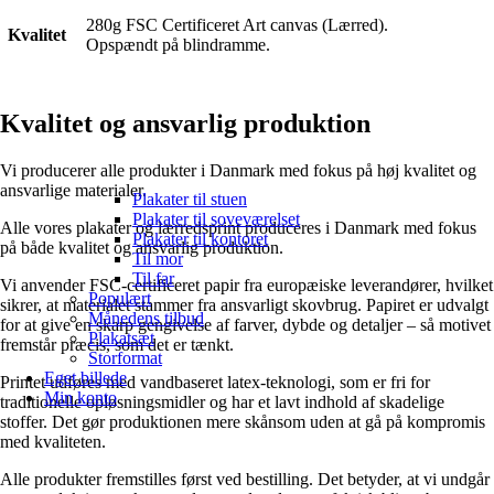
280g FSC Certificeret Art canvas (Lærred).
Kvalitet
Opspændt på blindramme.
Kvalitet og ansvarlig produktion
Vi producerer alle produkter i Danmark med fokus på høj kvalitet og
ansvarlige materialer.
Plakater til stuen
Plakater til soveværelset
Alle vores plakater og lærredsprint produceres i Danmark med fokus
Plakater til kontoret
på både kvalitet og ansvarlig produktion.
Til mor
Til far
Vi anvender FSC-certificeret papir fra europæiske leverandører, hvilket
Populært
sikrer, at materialet stammer fra ansvarligt skovbrug. Papiret er udvalgt
Månedens tilbud
for at give en skarp gengivelse af farver, dybde og detaljer – så motivet
Plakatsæt
fremstår præcis, som det er tænkt.
Storformat
Eget billede
Printet udføres med vandbaseret latex-teknologi, som er fri for
Min konto
traditionelle opløsningsmidler og har et lavt indhold af skadelige
stoffer. Det gør produktionen mere skånsom uden at gå på kompromis
med kvaliteten.
Alle produkter fremstilles først ved bestilling. Det betyder, at vi undgår