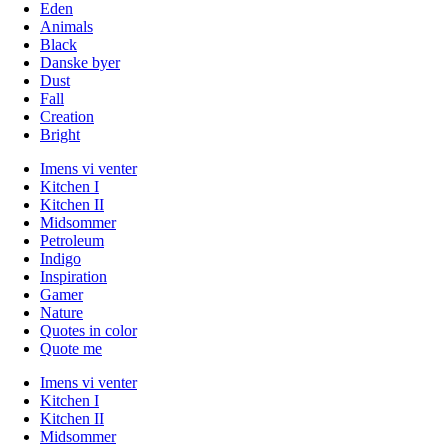
Eden
Animals
Black
Danske byer
Dust
Fall
Creation
Bright
Imens vi venter
Kitchen I
Kitchen II
Midsommer
Petroleum
Indigo
Inspiration
Gamer
Nature
Quotes in color
Quote me
Imens vi venter
Kitchen I
Kitchen II
Midsommer