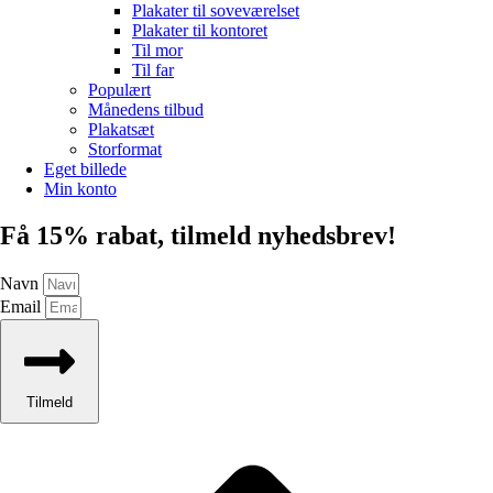
Plakater til soveværelset
Plakater til kontoret
Til mor
Til far
Populært
Månedens tilbud
Plakatsæt
Storformat
Eget billede
Min konto
Få 15% rabat, tilmeld nyhedsbrev!
Navn
Email
Tilmeld