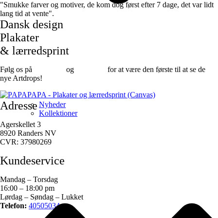
"Smukke farver og motiver, de kom dog først efter 7 dage, det var lidt
lang tid at vente".
Dansk design
Plakater
& lærredsprint
Følg os på
Facebook
og
instagram
for at være den første til at se de
nye Artdrops!
Adresse
Nyheder
Kollektioner
Agerskellet 3
8920 Randers NV
CVR: 37980269
Kundeservice
Mandag – Torsdag
16:00 – 18:00 pm
Lørdag – Søndag – Lukket
Telefon:
40505034