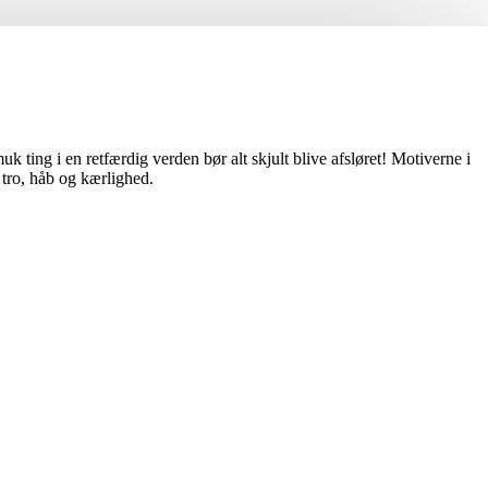
k ting i en retfærdig verden bør alt skjult blive afsløret! Motiverne i
tro, håb og kærlighed.