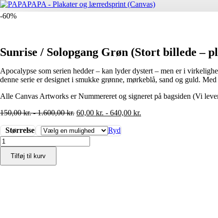
-60%
Sunrise / Solopgang Grøn (Stort billede – pl
Apocalypse som serien hedder – kan lyder dystert – men er i virkeligheden
denne serie er designet i smukke grønne, mørkeblå, sand og guld. Med
Alle Canvas Artworks er Nummereret og signeret på bagsiden (Vi leverer
150,00
kr.
-
1.600,00
kr.
60,00
kr.
-
640,00
kr.
Størrelse
Ryd
Sunrise
/
Tilføj til kurv
Solopgang
Grøn
(Stort
billede
-
plakat
/