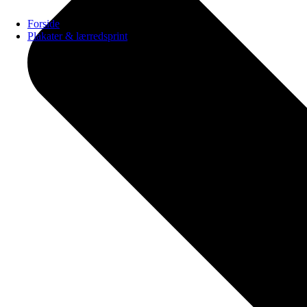
Forside
Plakater & lærredsprint