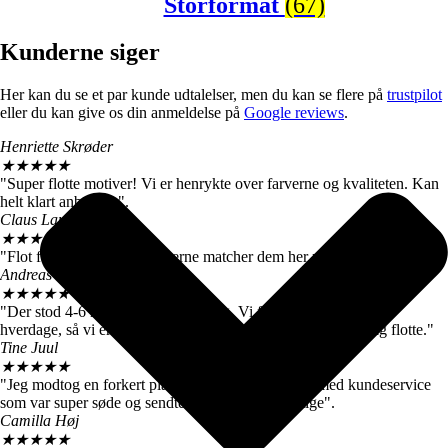
Storformat
(67)
Kunderne siger
Her kan du se et par kunde udtalelser, men du kan se flere på
trustpilot
eller du kan give os din anmeldelse på
Google reviews
.
Henriette Skrøder
★
★
★
★
★
"Super flotte motiver! Vi er henrykte over farverne og kvaliteten. Kan
helt klart anbefales".
Claus Langballe
★
★
★
★
★
"Flot farvegengivelse. Farverne matcher dem her på siden".
Andreas W. Nielsen
★
★
★
★
★
"Der stod 4-6 hverdage ved levering. Vi fik motiverne efter 3
hverdage, så vi er meget tilfredse. De store billeder er virkelig flotte."
Tine Juul
★
★
★
★
★
"Jeg modtog en forkert plakat. Men fik hurtigt talt med kundeservice
som var super søde og sendte mig straks den rigtige".
Camilla Høj
★
★
★
★
★