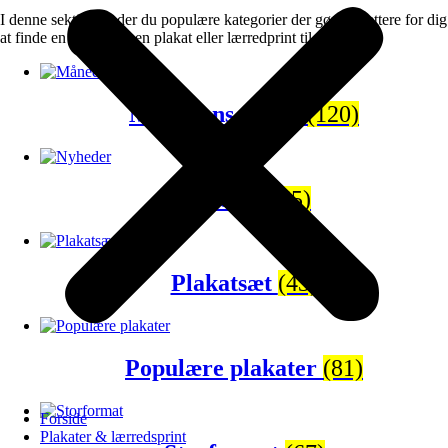
I denne sektion finder du populære kategorier der gør det lettere for dig
at finde en gave eller en plakat eller lærredprint til dig selv.
Månedens tilbud
(120)
Nyheder
(65)
Plakatsæt
(43)
Populære plakater
(81)
Forside
Plakater & lærredsprint