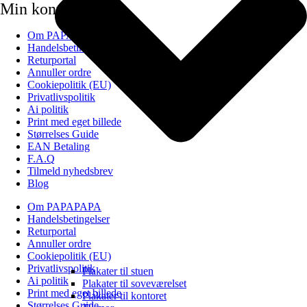
Min konto
Om PAPAPAPA
Handelsbetingelser
Returportal
Annuller ordre
Cookiepolitik (EU)
Privatlivspolitik
Ai politik
Print med eget billede
Størrelses Guide
EAN Betaling
F.A.Q
Tilmeld nyhedsbrev
Blog
Om PAPAPAPA
Handelsbetingelser
Returportal
Annuller ordre
Cookiepolitik (EU)
Privatlivspolitik
Plakater til stuen
Ai politik
Plakater til soveværelset
Print med eget billede
Plakater til kontoret
Størrelses Guide