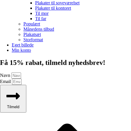
Plakater til soveværelset
Plakater til kontoret
Til mor
Til far
Populært
Månedens tilbud
Plakatsæt
Storformat
Eget billede
Min konto
Få 15% rabat, tilmeld nyhedsbrev!
Navn
Email
Tilmeld