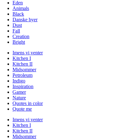
Eden
Animals
Black
Danske byer
Dust
Fall
Creation
Bright
Imens vi venter
Kitchen I
Kitchen II
Midsommer
Petroleum
Indigo
Inspiration
Gamer
Nature
Quotes in color
Quote me
Imens vi venter
Kitchen I
Kitchen II
Midsommer