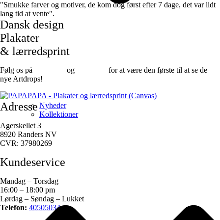
"Smukke farver og motiver, de kom dog først efter 7 dage, det var lidt
lang tid at vente".
Dansk design
Plakater
& lærredsprint
Følg os på
Facebook
og
instagram
for at være den første til at se de
nye Artdrops!
Adresse
Nyheder
Kollektioner
Agerskellet 3
8920 Randers NV
CVR: 37980269
Kundeservice
Mandag – Torsdag
16:00 – 18:00 pm
Lørdag – Søndag – Lukket
Telefon:
40505034