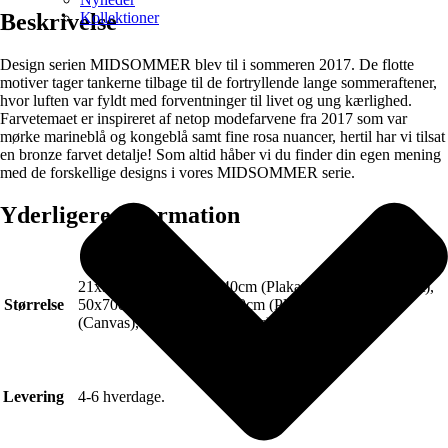
Kollektioner
Beskrivelse
Design serien MIDSOMMER blev til i sommeren 2017. De flotte
motiver tager tankerne tilbage til de fortryllende lange sommeraftener,
hvor luften var fyldt med forventninger til livet og ung kærlighed.
Farvetemaet er inspireret af netop modefarvene fra 2017 som var
mørke marineblå og kongeblå samt fine rosa nuancer, hertil har vi tilsat
en bronze farvet detalje! Som altid håber vi du finder din egen mening
med de forskellige designs i vores MIDSOMMER serie.
Yderligere information
21x30cm (Plakat), 30x40cm (Plakat), 40x50cm (Plakat),
Størrelse
50x70cm (Plakat), 70x100cm (Plakat), 50x70cm
(Canvas), 70x100cm (Canvas)
Levering
4-6 hverdage.