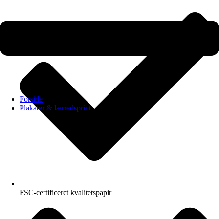
Forside
Plakater & lærredsprint
FSC-certificeret kvalitetspapir