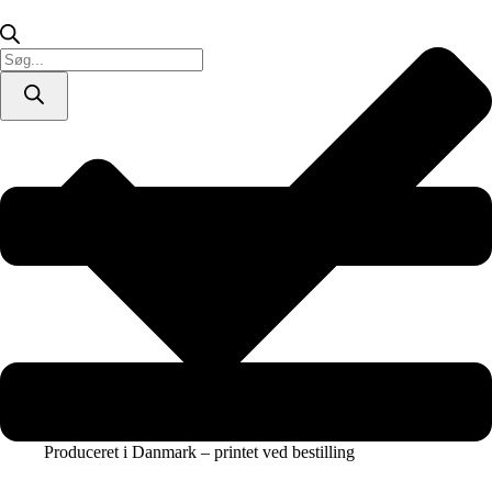
/
lærredsprint)
antal
Products
search
Produceret i Danmark – printet ved bestilling