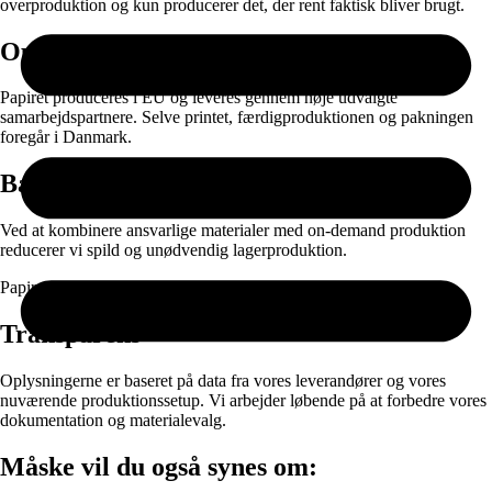
overproduktion og kun producerer det, der rent faktisk bliver brugt.
Oprindelse
Papiret produceres i EU og leveres gennem nøje udvalgte
samarbejdspartnere. Selve printet, færdigproduktionen og pakningen
foregår i Danmark.
Bæredygtighed
Ved at kombinere ansvarlige materialer med on-demand produktion
reducerer vi spild og unødvendig lagerproduktion.
Papir og emballage kan sorteres til genanvendelse efter brug.
Transparens
Oplysningerne er baseret på data fra vores leverandører og vores
nuværende produktionssetup. Vi arbejder løbende på at forbedre vores
dokumentation og materialevalg.
Måske vil du også synes om: