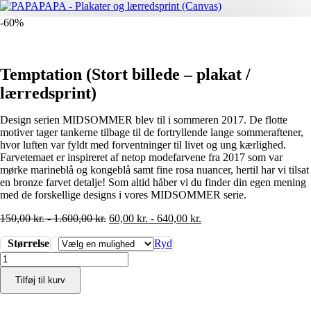
-60%
Temptation (Stort billede – plakat /
lærredsprint)
Design serien MIDSOMMER blev til i sommeren 2017. De flotte
motiver tager tankerne tilbage til de fortryllende lange sommeraftener,
hvor luften var fyldt med forventninger til livet og ung kærlighed.
Farvetemaet er inspireret af netop modefarvene fra 2017 som var
mørke marineblå og kongeblå samt fine rosa nuancer, hertil har vi tilsat
en bronze farvet detalje! Som altid håber vi du finder din egen mening
med de forskellige designs i vores MIDSOMMER serie.
150,00
kr.
-
1.600,00
kr.
60,00
kr.
-
640,00
kr.
Størrelse
Ryd
Temptation
(Stort
Tilføj til kurv
billede
-
plakat