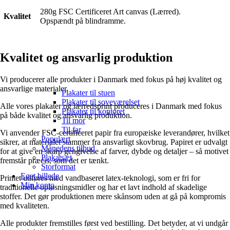
280g FSC Certificeret Art canvas (Lærred).
Kvalitet
Opspændt på blindramme.
Kvalitet og ansvarlig produktion
Vi producerer alle produkter i Danmark med fokus på høj kvalitet og
ansvarlige materialer.
Plakater til stuen
Plakater til soveværelset
Alle vores plakater og lærredsprint produceres i Danmark med fokus
Plakater til kontoret
på både kvalitet og ansvarlig produktion.
Til mor
Til far
Vi anvender FSC-certificeret papir fra europæiske leverandører, hvilket
Populært
sikrer, at materialet stammer fra ansvarligt skovbrug. Papiret er udvalgt
Månedens tilbud
for at give en skarp gengivelse af farver, dybde og detaljer – så motivet
Plakatsæt
fremstår præcis, som det er tænkt.
Storformat
Eget billede
Printet udføres med vandbaseret latex-teknologi, som er fri for
Min konto
traditionelle opløsningsmidler og har et lavt indhold af skadelige
stoffer. Det gør produktionen mere skånsom uden at gå på kompromis
med kvaliteten.
Alle produkter fremstilles først ved bestilling. Det betyder, at vi undgår