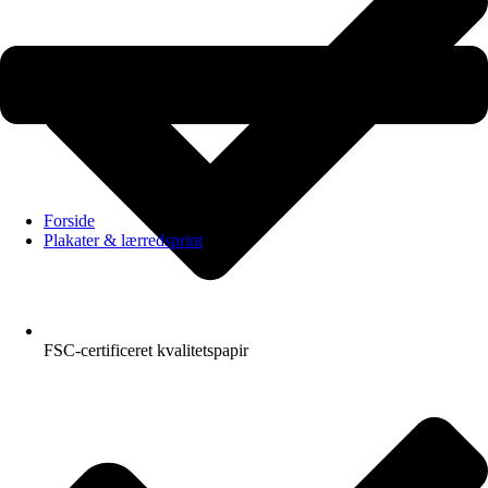
Forside
Plakater & lærredsprint
FSC-certificeret kvalitetspapir