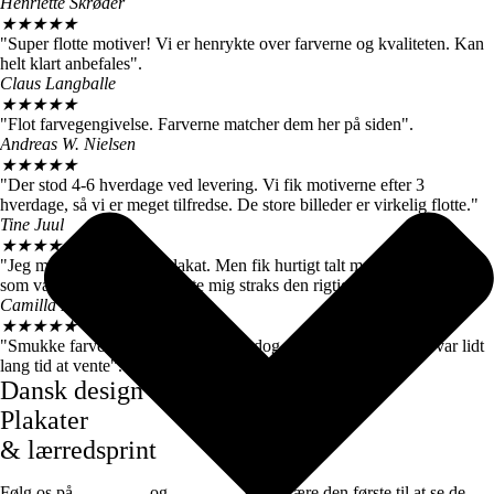
Henriette Skrøder
★
★
★
★
★
"Super flotte motiver! Vi er henrykte over farverne og kvaliteten. Kan
helt klart anbefales".
Claus Langballe
★
★
★
★
★
"Flot farvegengivelse. Farverne matcher dem her på siden".
Andreas W. Nielsen
★
★
★
★
★
"Der stod 4-6 hverdage ved levering. Vi fik motiverne efter 3
hverdage, så vi er meget tilfredse. De store billeder er virkelig flotte."
Tine Juul
★
★
★
★
★
"Jeg modtog en forkert plakat. Men fik hurtigt talt med kundeservice
som var super søde og sendte mig straks den rigtige".
Camilla Høj
★
★
★
★
★
"Smukke farver og motiver, de kom dog først efter 7 dage, det var lidt
lang tid at vente".
Dansk design
Plakater
& lærredsprint
Følg os på
Facebook
og
instagram
for at være den første til at se de