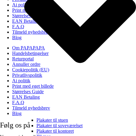
Ai politik
Print med eget billede
Størrelses Guide
EAN Betaling
F.A.Q
Tilmeld nyhedsbrev
Blog
Om PAPAPAPA
Handelsbetingelser
Returportal
Annuller ordre
Cookiepolitik (EU)
Privatlivspolitik
Ai politik
Print med eget billede
Størrelses Guide
EAN Betaling
F.A.Q
Tilmeld nyhedsbrev
Blog
Plakater til stuen
Følg os på
Plakater til soveværelset
Plakater til kontoret