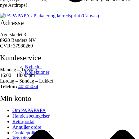
nye Artdrops!
Adresse
Agerskellet 3
8920 Randers NV
CVR: 37980269
Kundeservice
Nyheder
Mandag – Torsdag
Kollektioner
16:00 – 18:00 pm
Lørdag – Søndag – Lukket
Telefon:
40505034
Min konto
Om PAPAPAPA
Handelsbetingelser
Returportal
Annuller ordre
Cookiepolitik (EU)
Privatlivspolitik