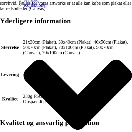
sort/hvid. Fælles for vores artworks er at alle kan købe som plakat eller
Kollektioner
lærredsbilleder (Canvas).
Yderligere information
21x30cm (Plakat), 30x40cm (Plakat), 40x50cm (Plakat),
Størrelse
50x70cm (Plakat), 70x100cm (Plakat), 50x70cm
(Canvas), 70x100cm (Canvas)
Levering
4-6 hverdage.
280g FSC Certificeret Art canvas (Lærred).
Kvalitet
Opspændt på blindramme.
Kvalitet og ansvarlig produktion