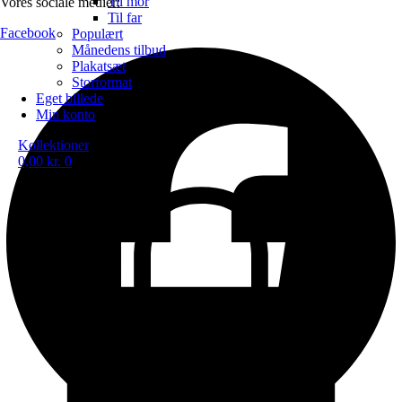
Til mor
Vores sociale medier:
Til far
Facebook
Populært
Månedens tilbud
Plakatsæt
Storformat
Eget billede
Min konto
Kollektioner
0,00
kr.
0