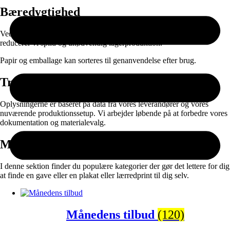
Bæredygtighed
Ved at kombinere ansvarlige materialer med on-demand produktion
reducerer vi spild og unødvendig lagerproduktion.
Papir og emballage kan sorteres til genanvendelse efter brug.
Transparens
Oplysningerne er baseret på data fra vores leverandører og vores
nuværende produktionssetup. Vi arbejder løbende på at forbedre vores
dokumentation og materialevalg.
Måske vil du også synes om:
I denne sektion finder du populære kategorier der gør det lettere for dig
at finde en gave eller en plakat eller lærredprint til dig selv.
Månedens tilbud
(120)