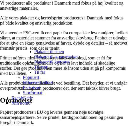
Vi producerer alle produkter i Danmark med fokus på høj kvalitet og
ansvarlige materialer.
Alle vores plakater og lærredsprint produceres i Danmark med fokus
på både kvalitet og ansvarlig produktion.
Vi anvender FSC-certificeret papir fra europæiske leverandører, hvilket
sikrer, at materialet stammer fra ansvarligt skovbrug. Papiret er udvalgt
for at give en skarp gengivelse af farver, dybde og detaljer – så motivet
fremstår præcis, som det er tænkt.
Plakater til stuen
Plakater til soveværelset
Printet udføres med vandbaseret latex-teknologi, som er fri for
Plakater til kontoret
traditionelle opløsningsmidler og har et lavt indhold af skadelige
Til mor
stoffer. Det gør produktionen mere skånsom uden at gå på kompromis
Til far
med kvaliteten.
Populært
Månedens tilbud
Alle produkter fremstilles først ved bestilling. Det betyder, at vi undgår
Plakatsæt
overproduktion og kun producerer det, der rent faktisk bliver brugt.
Storformat
Eget billede
Oprindelse
Min konto
Papiret produceres i EU og leveres gennem nøje udvalgte
samarbejdspartnere. Selve printet, færdigproduktionen og pakningen
foregår i Danmark.