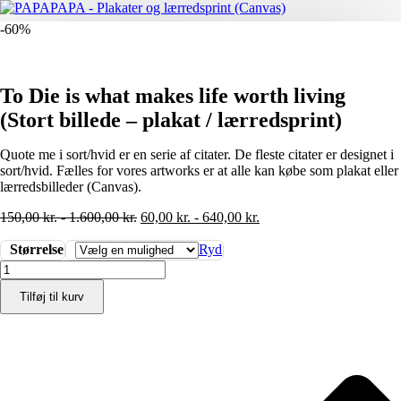
-60%
To Die is what makes life worth living
(Stort billede – plakat / lærredsprint)
Quote me i sort/hvid er en serie af citater. De fleste citater er designet i
sort/hvid. Fælles for vores artworks er at alle kan købe som plakat eller
lærredsbilleder (Canvas).
150,00
kr.
-
1.600,00
kr.
60,00
kr.
-
640,00
kr.
Størrelse
Ryd
To
Die
Tilføj til kurv
is
what
makes
life
worth
living
(Stort