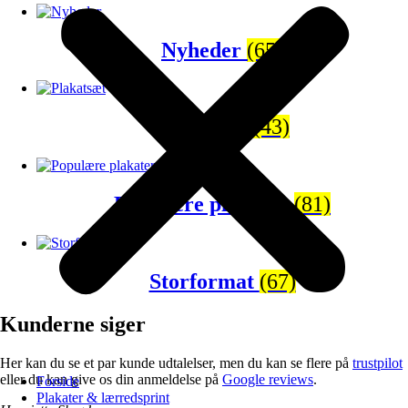
Nyheder
(65)
Plakatsæt
(43)
Populære plakater
(81)
Storformat
(67)
Kunderne siger
Her kan du se et par kunde udtalelser, men du kan se flere på
trustpilot
eller du kan give os din anmeldelse på
Google reviews
.
Forside
Plakater & lærredsprint