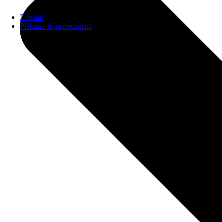
Forside
Plakater & lærredsprint