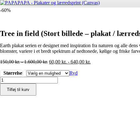
-60%
Tree in field (Stort billede – plakat / lærred
Earth plakat serien er designet med inspiration fra naturen og alle dens
blomster, variere i et bredt spektrum af nedtonede, kølige og friske far
150,00
kr.
-
1.600,00
kr.
60,00
kr.
-
640,00
kr.
Størrelse
Ryd
Tree
in
Tilføj til kurv
field
(Stort
billede
-
plakat
/
lærredsprint)
antal