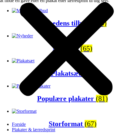
at finde en gave eller en plakat eller lærredprint til dig selv.
Månedens tilbud
(120)
Nyheder
(65)
Plakatsæt
(43)
Populære plakater
(81)
Storformat
(67)
Forside
Plakater & lærredsprint