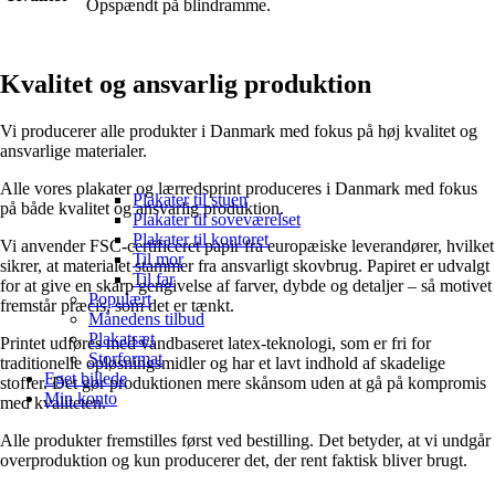
Opspændt på blindramme.
Kvalitet og ansvarlig produktion
Vi producerer alle produkter i Danmark med fokus på høj kvalitet og
ansvarlige materialer.
Alle vores plakater og lærredsprint produceres i Danmark med fokus
Plakater til stuen
på både kvalitet og ansvarlig produktion.
Plakater til soveværelset
Plakater til kontoret
Vi anvender FSC-certificeret papir fra europæiske leverandører, hvilket
Til mor
sikrer, at materialet stammer fra ansvarligt skovbrug. Papiret er udvalgt
Til far
for at give en skarp gengivelse af farver, dybde og detaljer – så motivet
Populært
fremstår præcis, som det er tænkt.
Månedens tilbud
Plakatsæt
Printet udføres med vandbaseret latex-teknologi, som er fri for
Storformat
traditionelle opløsningsmidler og har et lavt indhold af skadelige
Eget billede
stoffer. Det gør produktionen mere skånsom uden at gå på kompromis
Min konto
med kvaliteten.
Alle produkter fremstilles først ved bestilling. Det betyder, at vi undgår
overproduktion og kun producerer det, der rent faktisk bliver brugt.