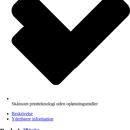
Skånsom printteknologi uden opløsningsmidler
Beskrivelse
Yderligere information
Nyheder