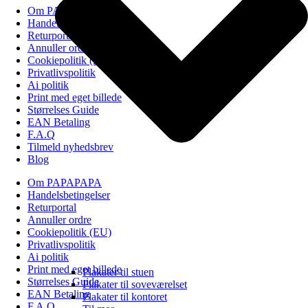
Om PAPAPAPA
Handelsbetingelser
Returportal
Annuller ordre
Cookiepolitik (EU)
Privatlivspolitik
Ai politik
Print med eget billede
Størrelses Guide
EAN Betaling
F.A.Q
Tilmeld nyhedsbrev
Blog
Om PAPAPAPA
Handelsbetingelser
Returportal
Annuller ordre
Cookiepolitik (EU)
Privatlivspolitik
Ai politik
Print med eget billede
Plakater til stuen
Størrelses Guide
Plakater til soveværelset
EAN Betaling
Plakater til kontoret
F.A.Q