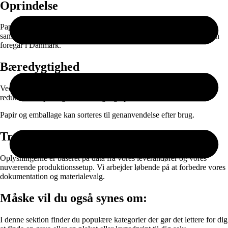
Oprindelse
Papiret produceres i EU og leveres gennem nøje udvalgte
samarbejdspartnere. Selve printet, færdigproduktionen og pakningen
foregår i Danmark.
Bæredygtighed
Ved at kombinere ansvarlige materialer med on-demand produktion
reducerer vi spild og unødvendig lagerproduktion.
Papir og emballage kan sorteres til genanvendelse efter brug.
Transparens
Oplysningerne er baseret på data fra vores leverandører og vores
nuværende produktionssetup. Vi arbejder løbende på at forbedre vores
dokumentation og materialevalg.
Måske vil du også synes om:
I denne sektion finder du populære kategorier der gør det lettere for dig