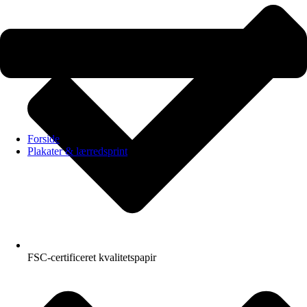
Forside
Plakater & lærredsprint
FSC-certificeret kvalitetspapir