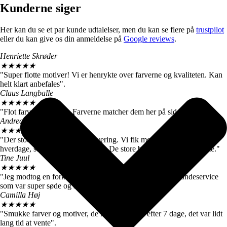
Kunderne siger
Her kan du se et par kunde udtalelser, men du kan se flere på
trustpilot
eller du kan give os din anmeldelse på
Google reviews
.
Henriette Skrøder
★
★
★
★
★
"Super flotte motiver! Vi er henrykte over farverne og kvaliteten. Kan
helt klart anbefales".
Claus Langballe
★
★
★
★
★
"Flot farvegengivelse. Farverne matcher dem her på siden".
Andreas W. Nielsen
★
★
★
★
★
"Der stod 4-6 hverdage ved levering. Vi fik motiverne efter 3
hverdage, så vi er meget tilfredse. De store billeder er virkelig flotte."
Tine Juul
★
★
★
★
★
"Jeg modtog en forkert plakat. Men fik hurtigt talt med kundeservice
som var super søde og sendte mig straks den rigtige".
Camilla Høj
★
★
★
★
★
"Smukke farver og motiver, de kom dog først efter 7 dage, det var lidt
lang tid at vente".