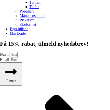
Til mor
Til far
Populært
Månedens tilbud
Plakatsæt
Storformat
Eget billede
Min konto
Få 15% rabat, tilmeld nyhedsbrev!
Navn
Email
Tilmeld