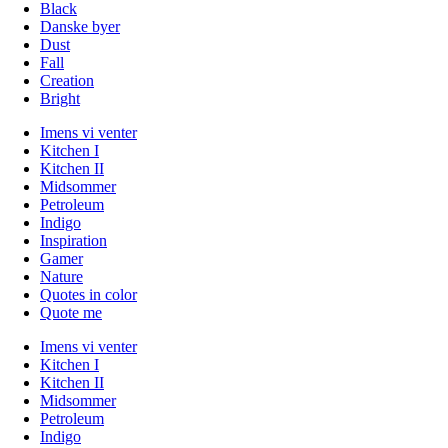
Black
Danske byer
Dust
Fall
Creation
Bright
Imens vi venter
Kitchen I
Kitchen II
Midsommer
Petroleum
Indigo
Inspiration
Gamer
Nature
Quotes in color
Quote me
Imens vi venter
Kitchen I
Kitchen II
Midsommer
Petroleum
Indigo