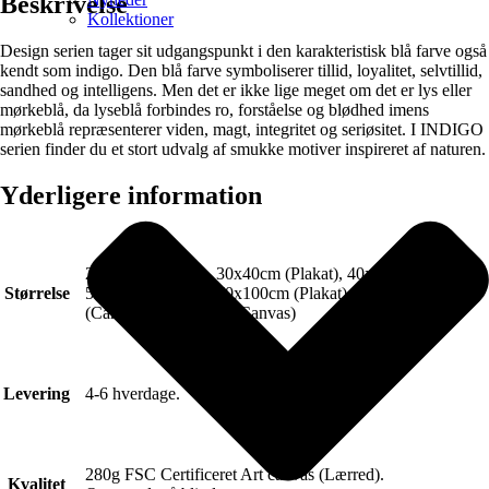
Beskrivelse
Kollektioner
Design serien tager sit udgangspunkt i den karakteristisk blå farve også
kendt som indigo. Den blå farve symboliserer tillid, loyalitet, selvtillid,
sandhed og intelligens. Men det er ikke lige meget om det er lys eller
mørkeblå, da lyseblå forbindes ro, forståelse og blødhed imens
mørkeblå repræsenterer viden, magt, integritet og seriøsitet. I INDIGO
serien finder du et stort udvalg af smukke motiver inspireret af naturen.
Yderligere information
21x30cm (Plakat), 30x40cm (Plakat), 40x50cm (Plakat),
Størrelse
50x70cm (Plakat), 70x100cm (Plakat), 50x70cm
(Canvas), 70x100cm (Canvas)
Levering
4-6 hverdage.
280g FSC Certificeret Art canvas (Lærred).
Kvalitet