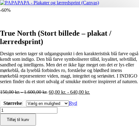
-60%
True North (Stort billede – plakat /
lærredsprint)
Design serien tager sit udgangspunkt i den karakteristisk blå farve også
kendt som indigo. Den blå farve symboliserer tillid, loyalitet, selvtillid,
sandhed og intelligens. Men det er ikke lige meget om det er lys eller
mørkeblå, da lyseblå forbindes ro, forståelse og blødhed imens
mørkeblå repræsenterer viden, magt, integritet og seriøsitet. I INDIGO
serien finder du et stort udvalg af smukke motiver inspireret af naturen.
150,00
kr.
-
1.600,00
kr.
60,00
kr.
-
640,00
kr.
Størrelse
Ryd
True
North
Tilføj til kurv
(Stort
billede
-
plakat