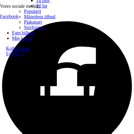
Til mor
Til far
Vores sociale medier:
Populært
Facebook
Månedens tilbud
Plakatsæt
Storformat
Eget billede
Min konto
Kollektioner
0,00
kr.
0