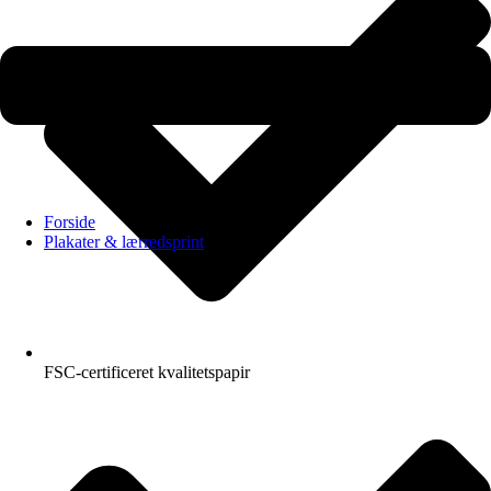
Forside
Plakater & lærredsprint
FSC-certificeret kvalitetspapir