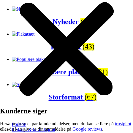
Nyheder
(65)
Plakatsæt
(43)
Populære plakater
(81)
Storformat
(67)
Kunderne siger
Her kan du se et par kunde udtalelser, men du kan se flere på
trustpilot
Forside
eller du kan give os din anmeldelse på
Google reviews
.
Plakater & lærredsprint