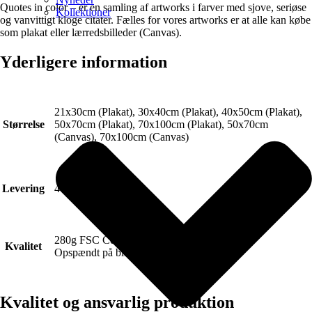
Quotes in color – er en samling af artworks i farver med sjove, seriøse
Kollektioner
og vanvittigt kloge citater. Fælles for vores artworks er at alle kan købe
som plakat eller lærredsbilleder (Canvas).
Yderligere information
21x30cm (Plakat), 30x40cm (Plakat), 40x50cm (Plakat),
Størrelse
50x70cm (Plakat), 70x100cm (Plakat), 50x70cm
(Canvas), 70x100cm (Canvas)
Levering
4-6 hverdage.
280g FSC Certificeret Art canvas (Lærred).
Kvalitet
Opspændt på blindramme.
Kvalitet og ansvarlig produktion