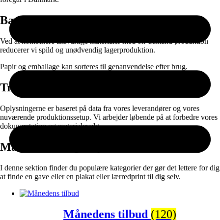
Bæredygtighed
Ved at kombinere ansvarlige materialer med on-demand produktion
reducerer vi spild og unødvendig lagerproduktion.
Papir og emballage kan sorteres til genanvendelse efter brug.
Transparens
Oplysningerne er baseret på data fra vores leverandører og vores
nuværende produktionssetup. Vi arbejder løbende på at forbedre vores
dokumentation og materialevalg.
Måske vil du også synes om:
I denne sektion finder du populære kategorier der gør det lettere for dig
at finde en gave eller en plakat eller lærredprint til dig selv.
Månedens tilbud
(120)