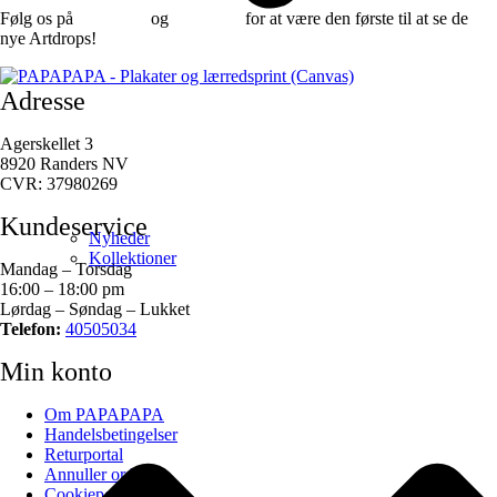
Følg os på
Facebook
og
instagram
for at være den første til at se de
nye Artdrops!
Adresse
Agerskellet 3
8920 Randers NV
CVR: 37980269
Kundeservice
Nyheder
Kollektioner
Mandag – Torsdag
16:00 – 18:00 pm
Lørdag – Søndag – Lukket
Telefon:
40505034
Min konto
Om PAPAPAPA
Handelsbetingelser
Returportal
Annuller ordre
Cookiepolitik (EU)