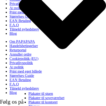
Privatlivspolitik
Ai politik
Print med eget billede
Størrelses Guide
EAN Betaling
F.A.Q
Tilmeld nyhedsbrev
Blog
Om PAPAPAPA
Handelsbetingelser
Returportal
Annuller ordre
Cookiepolitik (EU)
Privatlivspolitik
Ai politik
Print med eget billede
Størrelses Guide
EAN Betaling
F.A.Q
Tilmeld nyhedsbrev
Blog
Plakater til stuen
Plakater til soveværelset
Følg os på
Plakater til kontoret