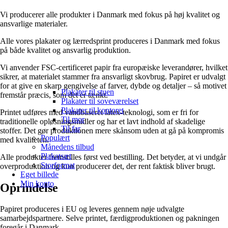
Vi producerer alle produkter i Danmark med fokus på høj kvalitet og
ansvarlige materialer.
Alle vores plakater og lærredsprint produceres i Danmark med fokus
på både kvalitet og ansvarlig produktion.
Vi anvender FSC-certificeret papir fra europæiske leverandører, hvilket
sikrer, at materialet stammer fra ansvarligt skovbrug. Papiret er udvalgt
for at give en skarp gengivelse af farver, dybde og detaljer – så motivet
Plakater til stuen
fremstår præcis, som det er tænkt.
Plakater til soveværelset
Plakater til kontoret
Printet udføres med vandbaseret latex-teknologi, som er fri for
Til mor
traditionelle opløsningsmidler og har et lavt indhold af skadelige
Til far
stoffer. Det gør produktionen mere skånsom uden at gå på kompromis
Populært
med kvaliteten.
Månedens tilbud
Plakatsæt
Alle produkter fremstilles først ved bestilling. Det betyder, at vi undgår
Storformat
overproduktion og kun producerer det, der rent faktisk bliver brugt.
Eget billede
Min konto
Oprindelse
Papiret produceres i EU og leveres gennem nøje udvalgte
samarbejdspartnere. Selve printet, færdigproduktionen og pakningen
foregår i Danmark.