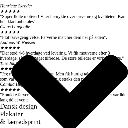
Henriette Skrøder
★
★
★
★
★
"Super flotte motiver! Vi er henrykte over farverne og kvaliteten. Kan
helt klart anbefales".
Claus Langballe
★
★
★
★
★
"Flot farvegengivelse. Farverne matcher dem her på siden".
Andreas W. Nielsen
★
★
★
★
★
"Der stod 4-6 hverdage ved levering. Vi fik motiverne efter 3
hverdage, så vi er meget tilfredse. De store billeder er virkelig flotte."
Tine Juul
★
★
★
★
★
"Jeg modtog en forkert plakat. Men fik hurtigt talt med kundeservice
som var super søde og sendte mig straks den rigtige".
Camilla Høj
★
★
★
★
★
"Smukke farver og motiver, de kom dog først efter 7 dage, det var lidt
lang tid at vente".
Dansk design
Plakater
& lærredsprint