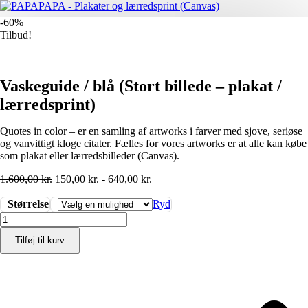
-60%
Tilbud!
Vaskeguide / blå (Stort billede – plakat /
lærredsprint)
Quotes in color – er en samling af artworks i farver med sjove, seriøse
og vanvittigt kloge citater. Fælles for vores artworks er at alle kan købe
som plakat eller lærredsbilleder (Canvas).
1.600,00
kr.
150,00
kr.
-
640,00
kr.
Størrelse
Ryd
Vaskeguide
/
Tilføj til kurv
blå
(Stort
billede
-
plakat
/