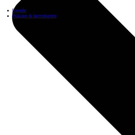
Forside
Plakater & lærredsprint