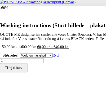
-60%
Washing instructions (Stort billede – plakat
QUOTE ME design serien samler alle vores Citater (Quotes). Vi har både s
stå inde for. Vores citater finder du også i vores BLACK serien. Fælles
150,00
kr.
-
1.600,00
kr.
60,00
kr.
-
640,00
kr.
Størrelse
Ryd
Washing
instructions
Tilføj til kurv
(Stort
billede
-
plakat
/
lærredsprint)
antal