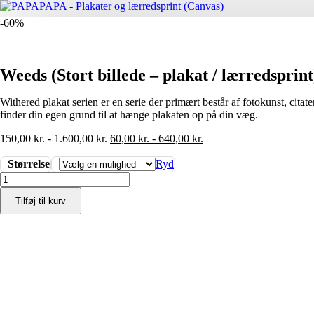
-60%
Weeds (Stort billede – plakat / lærredsprint
Withered plakat serien er en serie der primært består af fotokunst, cita
finder din egen grund til at hænge plakaten op på din væg.
150,00
kr.
-
1.600,00
kr.
60,00
kr.
-
640,00
kr.
Størrelse
Ryd
Weeds
(Stort
Tilføj til kurv
billede
-
plakat
/
lærredsprint)
antal