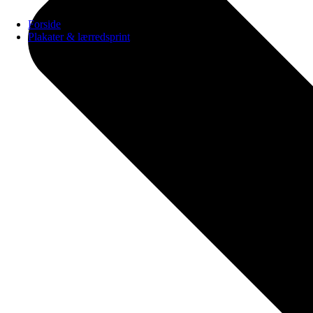
Forside
Plakater & lærredsprint