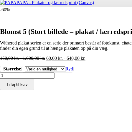
-60%
Blomst 5 (Stort billede – plakat / lærredspr
Withered plakat serien er en serie der primært består af fotokunst, cita
finder din egen grund til at hænge plakaten op på din væg.
150,00
kr.
-
1.600,00
kr.
60,00
kr.
-
640,00
kr.
Størrelse
Ryd
Blomst
5
Tilføj til kurv
(Stort
billede
-
plakat
/
lærredsprint)
antal