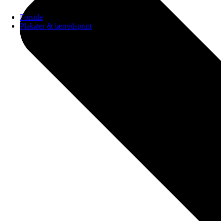
Forside
Plakater & lærredsprint