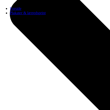
Forside
Plakater & lærredsprint