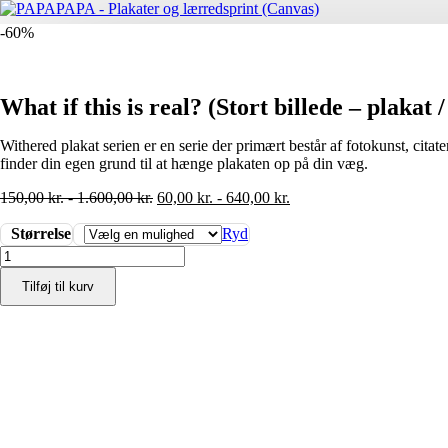
-60%
What if this is real? (Stort billede – plakat 
Withered plakat serien er en serie der primært består af fotokunst, cita
finder din egen grund til at hænge plakaten op på din væg.
150,00
kr.
-
1.600,00
kr.
60,00
kr.
-
640,00
kr.
Størrelse
Ryd
What
if
Tilføj til kurv
this
is
real?
(Stort
billede
-
plakat
/
lærredsprint)