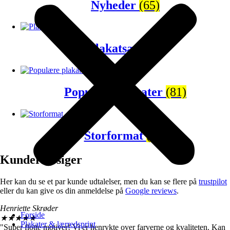
Nyheder
(65)
Plakatsæt
(43)
Populære plakater
(81)
Storformat
(67)
Kunderne siger
Her kan du se et par kunde udtalelser, men du kan se flere på
trustpilot
eller du kan give os din anmeldelse på
Google reviews
.
Henriette Skrøder
Forside
★
★
★
★
★
Plakater & lærredsprint
"Super flotte motiver! Vi er henrykte over farverne og kvaliteten. Kan