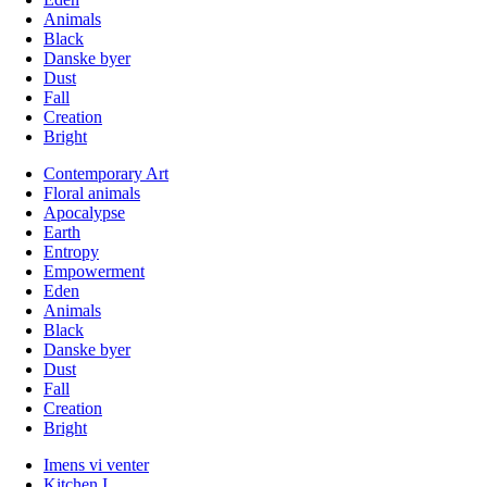
Animals
Black
Danske byer
Dust
Fall
Creation
Bright
Contemporary Art
Floral animals
Apocalypse
Earth
Entropy
Empowerment
Eden
Animals
Black
Danske byer
Dust
Fall
Creation
Bright
Imens vi venter
Kitchen I