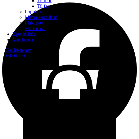
Til mor
Til far
Populært
Månedens tilbud
Plakatsæt
Storformat
Eget billede
Min konto
Kollektioner
0,00
kr.
0