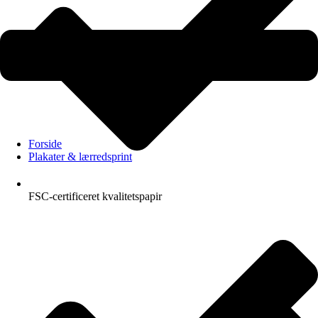
Forside
Plakater & lærredsprint
FSC-certificeret kvalitetspapir