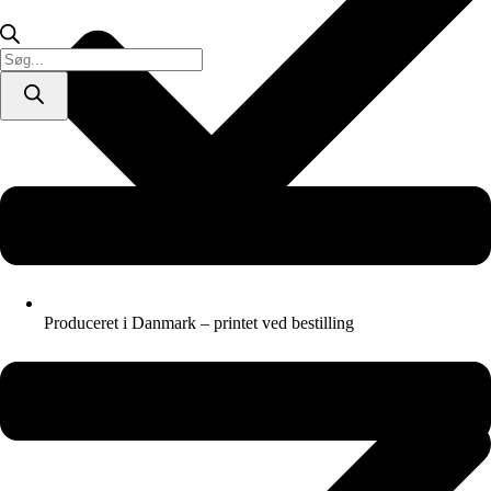
Products
search
Produceret i Danmark – printet ved bestilling