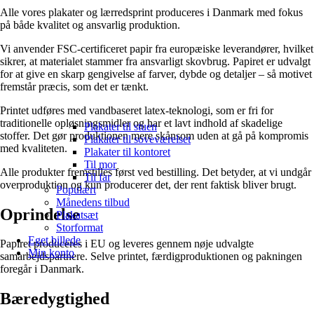
Alle vores plakater og lærredsprint produceres i Danmark med fokus
på både kvalitet og ansvarlig produktion.
Vi anvender FSC-certificeret papir fra europæiske leverandører, hvilket
sikrer, at materialet stammer fra ansvarligt skovbrug. Papiret er udvalgt
for at give en skarp gengivelse af farver, dybde og detaljer – så motivet
fremstår præcis, som det er tænkt.
Printet udføres med vandbaseret latex-teknologi, som er fri for
traditionelle opløsningsmidler og har et lavt indhold af skadelige
Plakater til stuen
stoffer. Det gør produktionen mere skånsom uden at gå på kompromis
Plakater til soveværelset
med kvaliteten.
Plakater til kontoret
Til mor
Alle produkter fremstilles først ved bestilling. Det betyder, at vi undgår
Til far
overproduktion og kun producerer det, der rent faktisk bliver brugt.
Populært
Månedens tilbud
Oprindelse
Plakatsæt
Storformat
Eget billede
Papiret produceres i EU og leveres gennem nøje udvalgte
Min konto
samarbejdspartnere. Selve printet, færdigproduktionen og pakningen
foregår i Danmark.
Bæredygtighed