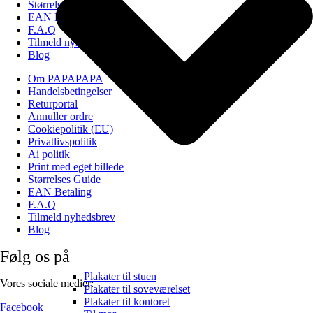
Størrelses Guide
EAN Betaling
F.A.Q
Tilmeld nyhedsbrev
Blog
Om PAPAPAPA
Handelsbetingelser
Returportal
Annuller ordre
Cookiepolitik (EU)
Privatlivspolitik
Ai politik
Print med eget billede
Størrelses Guide
EAN Betaling
F.A.Q
Tilmeld nyhedsbrev
Blog
Følg os på
Plakater til stuen
Vores sociale medier:
Plakater til soveværelset
Plakater til kontoret
Facebook