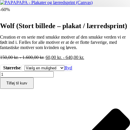
-60%
Wolf (Stort billede – plakat / lærredsprint)
Creation er en serie med smukke motiver af den smukke verden vi er
født ind i. Fælles for alle motiver er at de er flotte farverige, med
fantastiske motiver som kvinden og løven.
150,00
kr.
-
1.600,00
kr.
60,00
kr.
-
640,00
kr.
Størrelse
Ryd
Wolf
(Stort
Tilføj til kurv
billede
-
plakat
/
lærredsprint)
antal