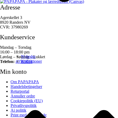
Adresse
Agerskellet 3
8920 Randers NV
CVR: 37980269
Kundeservice
Mandag – Torsdag
16:00 – 18:00 pm
Nyheder
Lørdag – Søndag – Lukket
Kollektioner
Telefon:
40505034
Min konto
Om PAPAPAPA
Handelsbetingelser
Returportal
Annuller ordre
Cookiepolitik (EU)
Privatlivspolitik
Ai politik
Print med eget billede