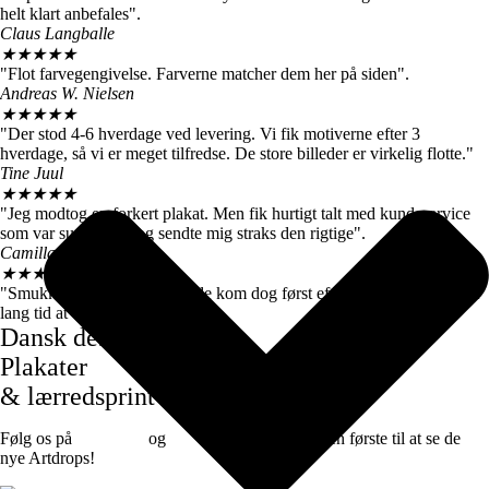
helt klart anbefales".
Claus Langballe
★
★
★
★
★
"Flot farvegengivelse. Farverne matcher dem her på siden".
Andreas W. Nielsen
★
★
★
★
★
"Der stod 4-6 hverdage ved levering. Vi fik motiverne efter 3
hverdage, så vi er meget tilfredse. De store billeder er virkelig flotte."
Tine Juul
★
★
★
★
★
"Jeg modtog en forkert plakat. Men fik hurtigt talt med kundeservice
som var super søde og sendte mig straks den rigtige".
Camilla Høj
★
★
★
★
★
"Smukke farver og motiver, de kom dog først efter 7 dage, det var lidt
lang tid at vente".
Dansk design
Plakater
& lærredsprint
Følg os på
Facebook
og
instagram
for at være den første til at se de
nye Artdrops!