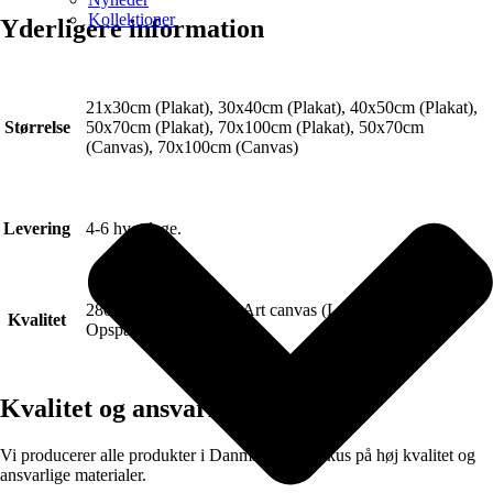
Kollektioner
Yderligere information
21x30cm (Plakat), 30x40cm (Plakat), 40x50cm (Plakat),
Størrelse
50x70cm (Plakat), 70x100cm (Plakat), 50x70cm
(Canvas), 70x100cm (Canvas)
Levering
4-6 hverdage.
280g FSC Certificeret Art canvas (Lærred).
Kvalitet
Opspændt på blindramme.
Kvalitet og ansvarlig produktion
Vi producerer alle produkter i Danmark med fokus på høj kvalitet og
ansvarlige materialer.