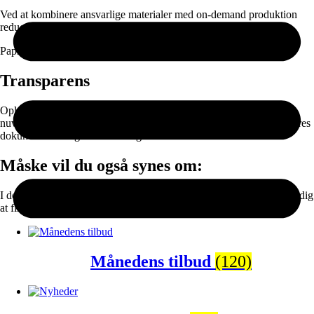
Ved at kombinere ansvarlige materialer med on-demand produktion
reducerer vi spild og unødvendig lagerproduktion.
Papir og emballage kan sorteres til genanvendelse efter brug.
Transparens
Oplysningerne er baseret på data fra vores leverandører og vores
nuværende produktionssetup. Vi arbejder løbende på at forbedre vores
dokumentation og materialevalg.
Måske vil du også synes om:
I denne sektion finder du populære kategorier der gør det lettere for dig
at finde en gave eller en plakat eller lærredprint til dig selv.
Månedens tilbud
(120)