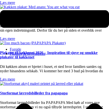
Læs mere
Boligindretnings stilarter
Det kan være svært at vælge motiver til væggen, hvis man ikke kender
sin egen indretningsstil. Derfor får du her på siden et overblik over
Læs mere
Forside
Plakater til køkkenet 2026 – Inspiration til sjove og smukke
Plakater & lærredsprint
plakater til køkkenet
Dit køkken alrum er hjertet i huset, et sted hvor familien samles og
nyder hinandens selskab. Vi kommer her med 3 bud på hvordan du
Læs mere
Storformat lærredsbilleder fra papapapa
Storformat lærredsbilleder fra PAPAPAPA Med køb af vores nye
storformat printer, kan vi nu også tilbyde lærredsprint. I størrelserne