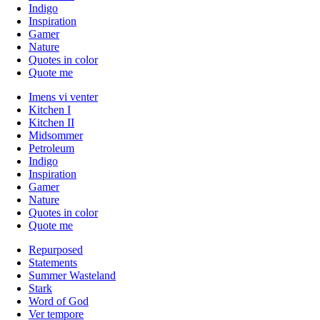
Indigo
Inspiration
Gamer
Nature
Quotes in color
Quote me
Imens vi venter
Kitchen I
Kitchen II
Midsommer
Petroleum
Indigo
Inspiration
Gamer
Nature
Quotes in color
Quote me
Repurposed
Statements
Summer Wasteland
Stark
Word of God
Ver tempore