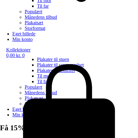
Til mor
Til far
Populært
Månedens tilbud
Plakatsæt
Storformat
Eget billede
Min konto
Kollektioner
0,00
kr.
0
Plakater til stuen
Plakater til soveværelset
Plakater til kontoret
Til mor
Til far
Populært
Månedens tilbud
Plakatsæt
Storformat
Eget billede
Min konto
Få 15% rabat, tilmeld nyhedsbrev!