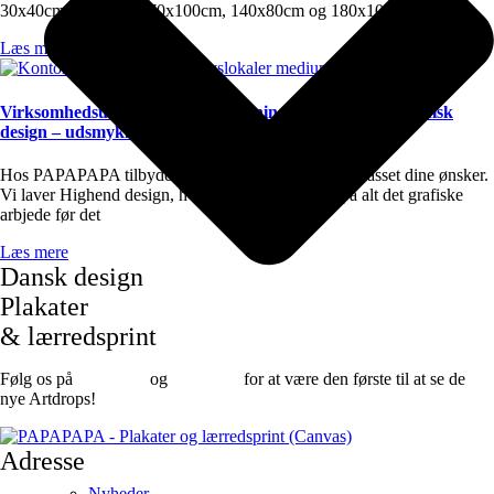
30x40cm, 50x70cm, 70x100cm, 140x80cm og 180x100cm.
Læs mere
Virksomhedsudsmykning – indretning af kontor med grafisk
design – udsmykning af erhverv
Hos PAPAPAPA tilbyder vi unikt grafisk design, tilpasset dine ønsker.
Vi laver Highend design, hvor du køre korrektur på alt det grafiske
arbjede før det
Læs mere
Dansk design
Plakater
& lærredsprint
Følg os på
Facebook
og
instagram
for at være den første til at se de
nye Artdrops!
Adresse
Nyheder