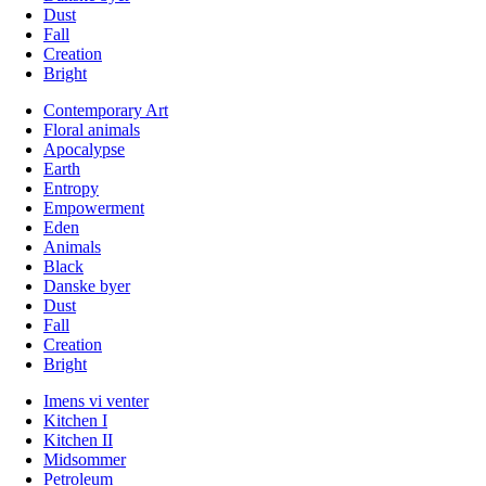
Dust
Fall
Creation
Bright
Contemporary Art
Floral animals
Apocalypse
Earth
Entropy
Empowerment
Eden
Animals
Black
Danske byer
Dust
Fall
Creation
Bright
Imens vi venter
Kitchen I
Kitchen II
Midsommer
Petroleum