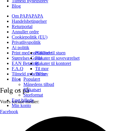
Tilmeld nyhedsbrev
Blog
Om PAPAPAPA
Handelsbetingelser
Returportal
Annuller ordre
Cookiepolitik (EU)
Privatlivspolitik
Ai politik
Plakater til stuen
Print med eget billede
Plakater til soveværelset
Størrelses Guide
Plakater til kontoret
EAN Betaling
Til mor
F.A.Q
Til far
Tilmeld nyhedsbrev
Populært
Blog
Månedens tilbud
Følg os på
Plakatsæt
Storformat
Eget billede
Vores sociale medier:
Min konto
Facebook