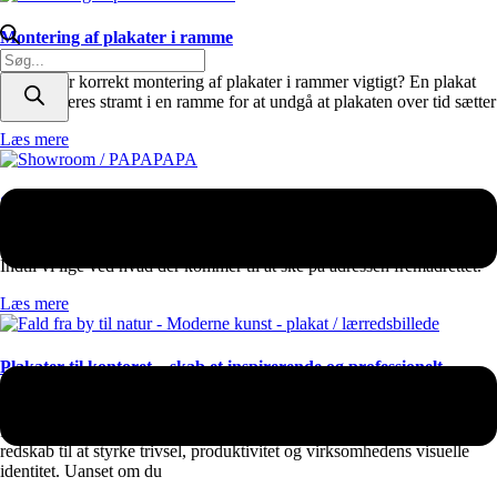
Montering af plakater i ramme
Products
search
Hvorfor er korrekt montering af plakater i rammer vigtigt? En plakat
skal monteres stramt i en ramme for at undgå at plakaten over tid sætter
Læs mere
Søger du et galleri / kunst i Randers?
Showroom er lukket! Vi har valgt at lukke vores showroom for nu.
Indtil vi lige ved hvad der kommer til at ske på adressen fremadrettet.
Læs mere
Plakater til kontoret – skab et inspirerende og professionelt
arbejdsmiljø
Plakater til kontoret er mere end blot dekoration. De er et aktivt
redskab til at styrke trivsel, produktivitet og virksomhedens visuelle
identitet. Uanset om du