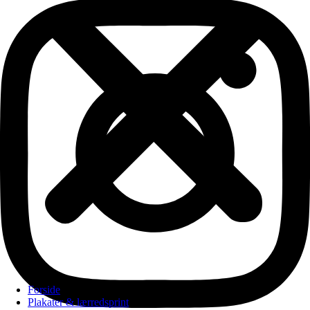
Forside
Plakater & lærredsprint