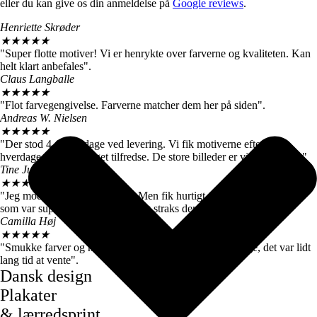
eller du kan give os din anmeldelse på
Google reviews
.
Henriette Skrøder
★
★
★
★
★
"Super flotte motiver! Vi er henrykte over farverne og kvaliteten. Kan
helt klart anbefales".
Claus Langballe
★
★
★
★
★
"Flot farvegengivelse. Farverne matcher dem her på siden".
Andreas W. Nielsen
★
★
★
★
★
"Der stod 4-6 hverdage ved levering. Vi fik motiverne efter 3
hverdage, så vi er meget tilfredse. De store billeder er virkelig flotte."
Tine Juul
★
★
★
★
★
"Jeg modtog en forkert plakat. Men fik hurtigt talt med kundeservice
som var super søde og sendte mig straks den rigtige".
Camilla Høj
★
★
★
★
★
"Smukke farver og motiver, de kom dog først efter 7 dage, det var lidt
lang tid at vente".
Dansk design
Plakater
& lærredsprint