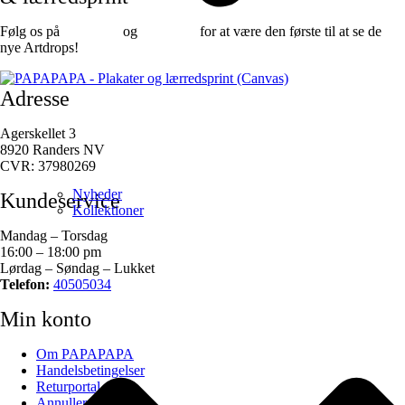
Følg os på
Facebook
og
instagram
for at være den første til at se de
nye Artdrops!
Adresse
Agerskellet 3
8920 Randers NV
CVR: 37980269
Nyheder
Kundeservice
Kollektioner
Mandag – Torsdag
16:00 – 18:00 pm
Lørdag – Søndag – Lukket
Telefon:
40505034
Min konto
Om PAPAPAPA
Handelsbetingelser
Returportal
Annuller ordre