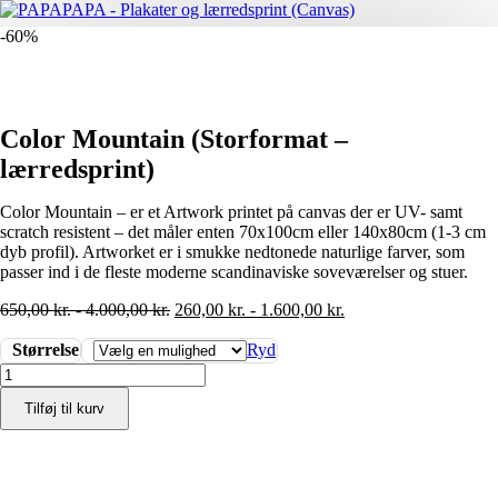
-60%
Color Mountain (Storformat –
lærredsprint)
Color Mountain – er et Artwork printet på canvas der er UV- samt
scratch resistent – det måler enten 70x100cm eller 140x80cm (1-3 cm
dyb profil). Artworket er i smukke nedtonede naturlige farver, som
passer ind i de fleste moderne scandinaviske soveværelser og stuer.
650,00
kr.
-
4.000,00
kr.
260,00
kr.
-
1.600,00
kr.
Størrelse
Ryd
Color
Mountain
Tilføj til kurv
(Storformat
-
lærredsprint)
antal