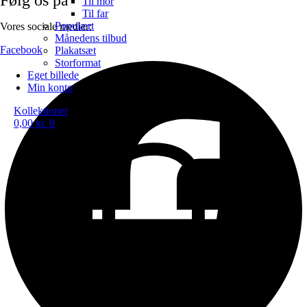
Til mor
Til far
Populært
Vores sociale medier:
Månedens tilbud
Facebook
Plakatsæt
Storformat
Eget billede
Min konto
Kollektioner
0,00
kr.
0