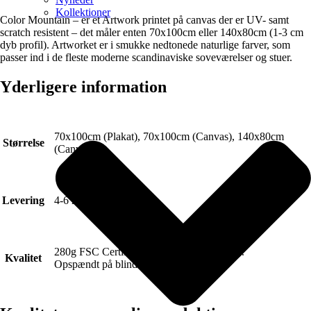
Kollektioner
Color Mountain – er et Artwork printet på canvas der er UV- samt
scratch resistent – det måler enten 70x100cm eller 140x80cm (1-3 cm
dyb profil). Artworket er i smukke nedtonede naturlige farver, som
passer ind i de fleste moderne scandinaviske soveværelser og stuer.
Yderligere information
70x100cm (Plakat), 70x100cm (Canvas), 140x80cm
Størrelse
(Canvas)
Levering
4-6 hverdage.
280g FSC Certificeret Art canvas (Lærred).
Kvalitet
Opspændt på blindramme.