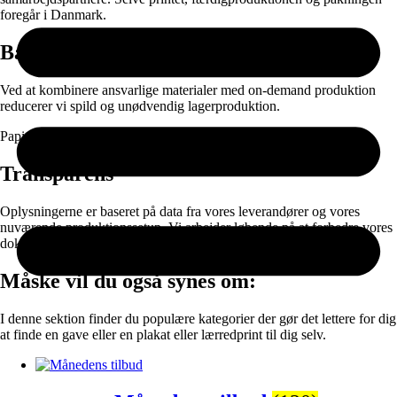
foregår i Danmark.
Bæredygtighed
Ved at kombinere ansvarlige materialer med on-demand produktion
reducerer vi spild og unødvendig lagerproduktion.
Papir og emballage kan sorteres til genanvendelse efter brug.
Transparens
Oplysningerne er baseret på data fra vores leverandører og vores
nuværende produktionssetup. Vi arbejder løbende på at forbedre vores
dokumentation og materialevalg.
Måske vil du også synes om:
I denne sektion finder du populære kategorier der gør det lettere for dig
at finde en gave eller en plakat eller lærredprint til dig selv.