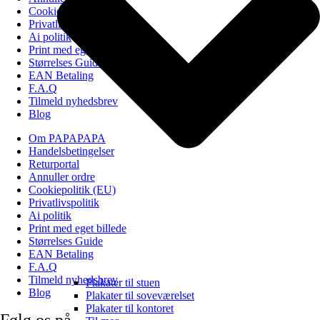
Cookiepolitik (EU)
Privatlivspolitik
Ai politik
Print med eget billede
Størrelses Guide
EAN Betaling
F.A.Q
Tilmeld nyhedsbrev
Blog
Om PAPAPAPA
Handelsbetingelser
Returportal
Annuller ordre
Cookiepolitik (EU)
Privatlivspolitik
Ai politik
Print med eget billede
Størrelses Guide
EAN Betaling
F.A.Q
Tilmeld nyhedsbrev
Plakater til stuen
Blog
Plakater til soveværelset
Plakater til kontoret
Følg os på