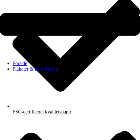
Forside
Plakater & lærredsprint
FSC-certificeret kvalitetspapir