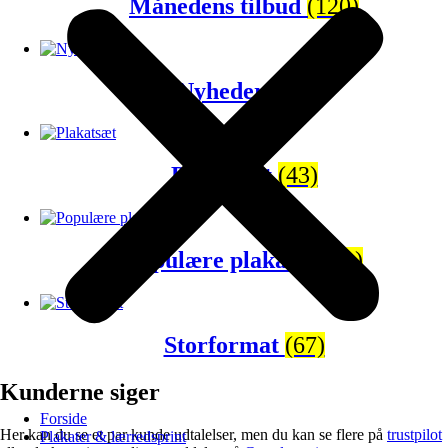
Månedens tilbud
(120)
Nyheder
(65)
Plakatsæt
(43)
Populære plakater
(81)
Storformat
(67)
Kunderne siger
Forside
Her kan du se et par kunde udtalelser, men du kan se flere på
trustpilot
Plakater & lærredsprint