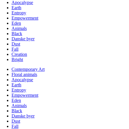
Apocalypse
Earth
Entropy
Empowerment
Eden
Animals
Black
Danske byer
Dust
Fall
Creation
Bright
Contemporary Art
Floral animals
Apocalypse
Earth
Entropy
Empowerment
Eden
Animals
Black
Danske byer
Dust
Fall