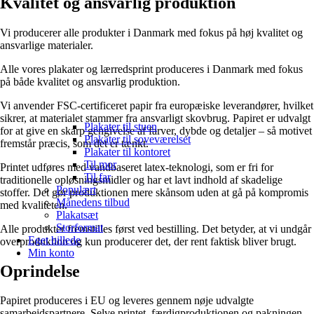
Kvalitet og ansvarlig produktion
Vi producerer alle produkter i Danmark med fokus på høj kvalitet og
ansvarlige materialer.
Alle vores plakater og lærredsprint produceres i Danmark med fokus
på både kvalitet og ansvarlig produktion.
Vi anvender FSC-certificeret papir fra europæiske leverandører, hvilket
sikrer, at materialet stammer fra ansvarligt skovbrug. Papiret er udvalgt
Plakater til stuen
for at give en skarp gengivelse af farver, dybde og detaljer – så motivet
Plakater til soveværelset
fremstår præcis, som det er tænkt.
Plakater til kontoret
Til mor
Printet udføres med vandbaseret latex-teknologi, som er fri for
Til far
traditionelle opløsningsmidler og har et lavt indhold af skadelige
Populært
stoffer. Det gør produktionen mere skånsom uden at gå på kompromis
Månedens tilbud
med kvaliteten.
Plakatsæt
Storformat
Alle produkter fremstilles først ved bestilling. Det betyder, at vi undgår
Eget billede
overproduktion og kun producerer det, der rent faktisk bliver brugt.
Min konto
Oprindelse
Papiret produceres i EU og leveres gennem nøje udvalgte
samarbejdspartnere. Selve printet, færdigproduktionen og pakningen