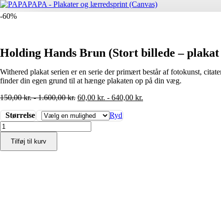
-60%
Holding Hands Brun (Stort billede – plakat 
Withered plakat serien er en serie der primært består af fotokunst, cita
finder din egen grund til at hænge plakaten op på din væg.
150,00
kr.
-
1.600,00
kr.
60,00
kr.
-
640,00
kr.
Størrelse
Ryd
Holding
Hands
Tilføj til kurv
Brun
(Stort
billede
-
plakat
/
lærredsprint)
antal