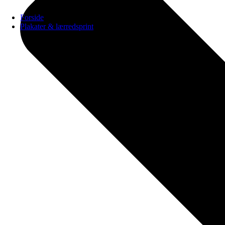
Forside
Plakater & lærredsprint