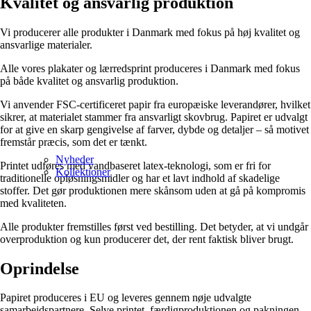
Kvalitet og ansvarlig produktion
Vi producerer alle produkter i Danmark med fokus på høj kvalitet og
ansvarlige materialer.
Alle vores plakater og lærredsprint produceres i Danmark med fokus
på både kvalitet og ansvarlig produktion.
Vi anvender FSC-certificeret papir fra europæiske leverandører, hvilket
sikrer, at materialet stammer fra ansvarligt skovbrug. Papiret er udvalgt
for at give en skarp gengivelse af farver, dybde og detaljer – så motivet
fremstår præcis, som det er tænkt.
Nyheder
Printet udføres med vandbaseret latex-teknologi, som er fri for
Kollektioner
traditionelle opløsningsmidler og har et lavt indhold af skadelige
stoffer. Det gør produktionen mere skånsom uden at gå på kompromis
med kvaliteten.
Alle produkter fremstilles først ved bestilling. Det betyder, at vi undgår
overproduktion og kun producerer det, der rent faktisk bliver brugt.
Oprindelse
Papiret produceres i EU og leveres gennem nøje udvalgte
samarbejdspartnere. Selve printet, færdigproduktionen og pakningen