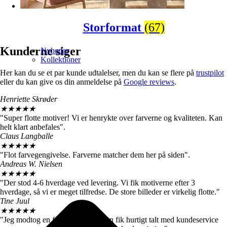
Storformat
(67)
Kunderne siger
Nyheder
Kollektioner
Her kan du se et par kunde udtalelser, men du kan se flere på
trustpilot
eller du kan give os din anmeldelse på
Google reviews
.
Henriette Skrøder
★
★
★
★
★
"Super flotte motiver! Vi er henrykte over farverne og kvaliteten. Kan
helt klart anbefales".
Claus Langballe
★
★
★
★
★
"Flot farvegengivelse. Farverne matcher dem her på siden".
Andreas W. Nielsen
★
★
★
★
★
"Der stod 4-6 hverdage ved levering. Vi fik motiverne efter 3
hverdage, så vi er meget tilfredse. De store billeder er virkelig flotte."
Tine Juul
★
★
★
★
★
"Jeg modtog en forkert plakat. Men fik hurtigt talt med kundeservice