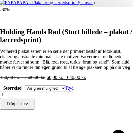
-60%
Holding Hands Rød (Stort billede – plakat /
lærredsprint)
Withered plakat serien er en serie der primært består af fotokunst,
citater og abstrakte minimalistiske motiver. Farverne er nedtonede
mørke farver så som: “Blå, rød, rosa, turkis, brun og sand”. Som altid
håber vi du finder din egen grund til at hænge plakaten op på din væg.
150,00
kr.
-
1.600,00
kr.
60,00
kr.
-
640,00
kr.
Størrelse
Ryd
Holding
Hands
Tilføj til kurv
Rød
(Stort
billede
-
plakat
/