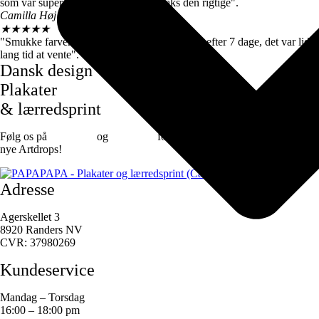
som var super søde og sendte mig straks den rigtige".
Camilla Høj
★
★
★
★
★
"Smukke farver og motiver, de kom dog først efter 7 dage, det var lidt
lang tid at vente".
Dansk design
Plakater
& lærredsprint
Følg os på
Facebook
og
instagram
for at være den første til at se de
nye Artdrops!
Adresse
Agerskellet 3
8920 Randers NV
CVR: 37980269
Kundeservice
Mandag – Torsdag
16:00 – 18:00 pm