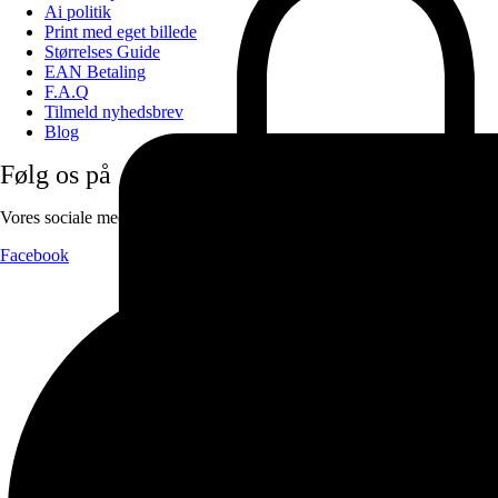
Ai politik
Print med eget billede
Størrelses Guide
EAN Betaling
F.A.Q
Tilmeld nyhedsbrev
Blog
Følg os på
Vores sociale medier:
Facebook