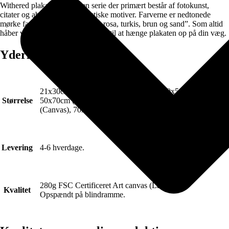
Withered plakat serien er en serie der primært består af fotokunst,
citater og abstrakte minimalistiske motiver. Farverne er nedtonede
mørke farver så som: “Blå, rød, rosa, turkis, brun og sand”. Som altid
håber vi du finder din egen grund til at hænge plakaten op på din væg.
Yderligere information
21x30cm (Plakat), 30x40cm (Plakat), 40x50cm (Plakat),
Størrelse
50x70cm (Plakat), 70x100cm (Plakat), 50x70cm
(Canvas), 70x100cm (Canvas)
Levering
4-6 hverdage.
280g FSC Certificeret Art canvas (Lærred).
Kvalitet
Opspændt på blindramme.