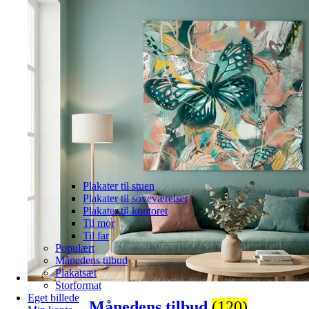
Plakater til stuen
Plakater til soveværelset
Plakater til kontoret
Til mor
Til far
Populært
Månedens tilbud
Plakatsæt
Storformat
Eget billede
Månedens tilbud
(120)