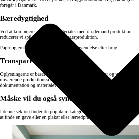
foregår i Danmark.
Bæredygtighed
Ved at kombinere ansvarlige materialer med on-demand produktion
reducerer vi spild og unødvendig lagerproduktion.
Papir og emballage kan sorteres til genanvendelse efter brug.
Transparens
Oplysningerne er baseret på data fra vores leverandører og vores
nuværende produktionssetup. Vi arbejder løbende på at forbedre vores
dokumentation og materialevalg.
Måske vil du også synes om:
I denne sektion finder du populære kategorier der gør det lettere for dig
at finde en gave eller en plakat eller lærredprint til dig selv.