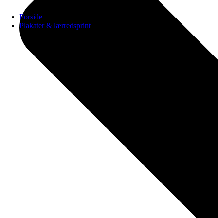
Forside
Plakater & lærredsprint