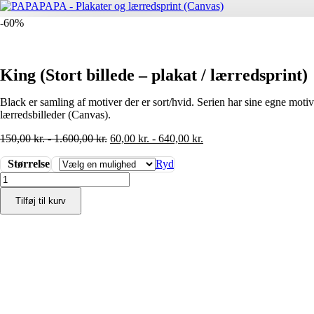
-60%
King (Stort billede – plakat / lærredsprint)
Black er samling af motiver der er sort/hvid. Serien har sine egne moti
lærredsbilleder (Canvas).
150,00
kr.
-
1.600,00
kr.
60,00
kr.
-
640,00
kr.
Størrelse
Ryd
King
(Stort
Tilføj til kurv
billede
-
plakat
/
lærredsprint)
antal