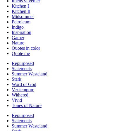
Imens vi venter
Kitchen I
Kitchen II
Midsommer
Petroleum
Indigo
Inspiration
Gamer
Nature
Quotes in color
Quote me
Repurposed
Statements
Summer Wasteland
Stark
Word of God
Ver tempore
Withered
Vivid
Tones of Nature
Repurposed
Statements
Summer Wasteland