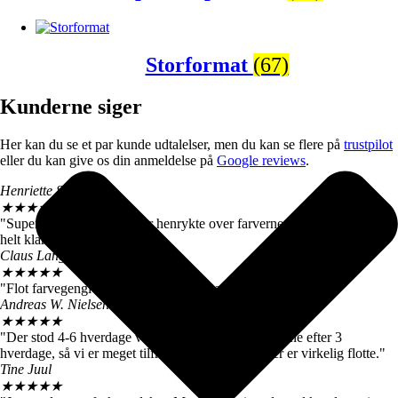
Storformat
(67)
Kunderne siger
Her kan du se et par kunde udtalelser, men du kan se flere på
trustpilot
eller du kan give os din anmeldelse på
Google reviews
.
Henriette Skrøder
★
★
★
★
★
"Super flotte motiver! Vi er henrykte over farverne og kvaliteten. Kan
helt klart anbefales".
Claus Langballe
★
★
★
★
★
"Flot farvegengivelse. Farverne matcher dem her på siden".
Andreas W. Nielsen
★
★
★
★
★
"Der stod 4-6 hverdage ved levering. Vi fik motiverne efter 3
hverdage, så vi er meget tilfredse. De store billeder er virkelig flotte."
Tine Juul
★
★
★
★
★