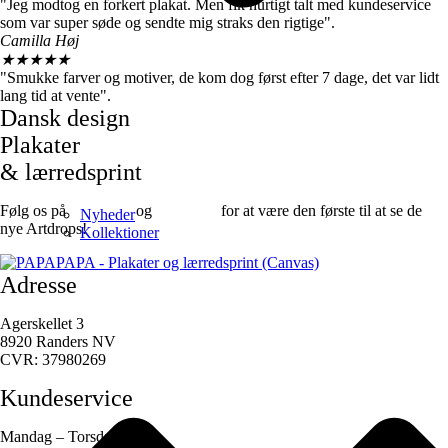
"Jeg modtog en forkert plakat. Men fik hurtigt talt med kundeservice
som var super søde og sendte mig straks den rigtige".
Camilla Høj
★
★
★
★
★
"Smukke farver og motiver, de kom dog først efter 7 dage, det var lidt
lang tid at vente".
Dansk design
Plakater
& lærredsprint
Følg os på
Facebook
og
instagram
for at være den første til at se de
Nyheder
nye Artdrops!
Kollektioner
Adresse
Agerskellet 3
8920 Randers NV
CVR: 37980269
Kundeservice
Mandag – Torsdag