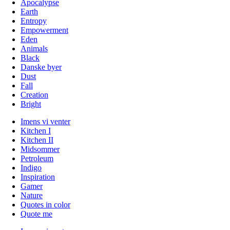
Apocalypse
Earth
Entropy
Empowerment
Eden
Animals
Black
Danske byer
Dust
Fall
Creation
Bright
Imens vi venter
Kitchen I
Kitchen II
Midsommer
Petroleum
Indigo
Inspiration
Gamer
Nature
Quotes in color
Quote me