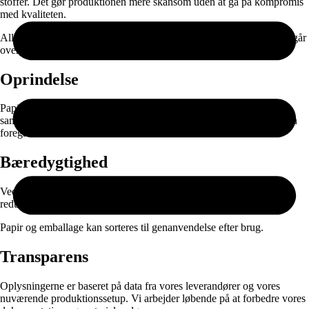
stoffer. Det gør produktionen mere skånsom uden at gå på kompromis
med kvaliteten.
Alle produkter fremstilles først ved bestilling. Det betyder, at vi undgår
overproduktion og kun producerer det, der rent faktisk bliver brugt.
Oprindelse
Papiret produceres i EU og leveres gennem nøje udvalgte
samarbejdspartnere. Selve printet, færdigproduktionen og pakningen
foregår i Danmark.
Bæredygtighed
Ved at kombinere ansvarlige materialer med on-demand produktion
reducerer vi spild og unødvendig lagerproduktion.
Papir og emballage kan sorteres til genanvendelse efter brug.
Transparens
Oplysningerne er baseret på data fra vores leverandører og vores
nuværende produktionssetup. Vi arbejder løbende på at forbedre vores