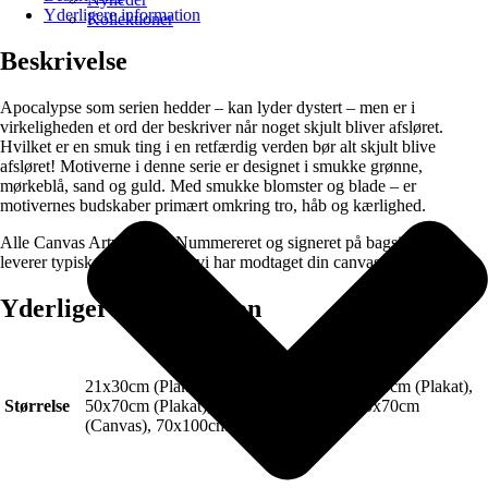
Yderligere information
Kollektioner
Beskrivelse
Apocalypse som serien hedder – kan lyder dystert – men er i
virkeligheden et ord der beskriver når noget skjult bliver afsløret.
Hvilket er en smuk ting i en retfærdig verden bør alt skjult blive
afsløret! Motiverne i denne serie er designet i smukke grønne,
mørkeblå, sand og guld. Med smukke blomster og blade – er
motivernes budskaber primært omkring tro, håb og kærlighed.
Alle Canvas Artworks er Nummereret og signeret på bagsiden (Vi
leverer typisk 2-3 dage efter vi har modtaget din canvas bestilling).
Yderligere information
21x30cm (Plakat), 30x40cm (Plakat), 40x50cm (Plakat),
Størrelse
50x70cm (Plakat), 70x100cm (Plakat), 50x70cm
(Canvas), 70x100cm (Canvas)