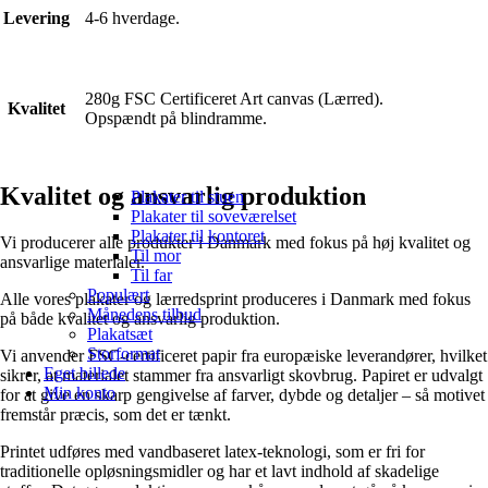
Levering
4-6 hverdage.
280g FSC Certificeret Art canvas (Lærred).
Kvalitet
Opspændt på blindramme.
Kvalitet og ansvarlig produktion
Plakater til stuen
Plakater til soveværelset
Plakater til kontoret
Vi producerer alle produkter i Danmark med fokus på høj kvalitet og
Til mor
ansvarlige materialer.
Til far
Populært
Alle vores plakater og lærredsprint produceres i Danmark med fokus
Månedens tilbud
på både kvalitet og ansvarlig produktion.
Plakatsæt
Storformat
Vi anvender FSC-certificeret papir fra europæiske leverandører, hvilket
Eget billede
sikrer, at materialet stammer fra ansvarligt skovbrug. Papiret er udvalgt
Min konto
for at give en skarp gengivelse af farver, dybde og detaljer – så motivet
fremstår præcis, som det er tænkt.
Printet udføres med vandbaseret latex-teknologi, som er fri for
traditionelle opløsningsmidler og har et lavt indhold af skadelige