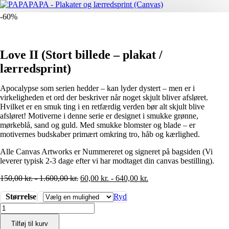
-60%
Love II (Stort billede – plakat /
lærredsprint)
Apocalypse som serien hedder – kan lyder dystert – men er i
virkeligheden et ord der beskriver når noget skjult bliver afsløret.
Hvilket er en smuk ting i en retfærdig verden bør alt skjult blive
afsløret! Motiverne i denne serie er designet i smukke grønne,
mørkeblå, sand og guld. Med smukke blomster og blade – er
motivernes budskaber primært omkring tro, håb og kærlighed.
Alle Canvas Artworks er Nummereret og signeret på bagsiden (Vi
leverer typisk 2-3 dage efter vi har modtaget din canvas bestilling).
150,00
kr.
-
1.600,00
kr.
60,00
kr.
-
640,00
kr.
Størrelse
Ryd
Love
II
Tilføj til kurv
(Stort