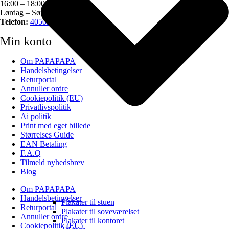
16:00 – 18:00 pm
Lørdag – Søndag – Lukket
Telefon:
40505034
Min konto
Om PAPAPAPA
Handelsbetingelser
Returportal
Annuller ordre
Cookiepolitik (EU)
Privatlivspolitik
Ai politik
Print med eget billede
Størrelses Guide
EAN Betaling
F.A.Q
Tilmeld nyhedsbrev
Blog
Om PAPAPAPA
Handelsbetingelser
Plakater til stuen
Returportal
Plakater til soveværelset
Annuller ordre
Plakater til kontoret
Cookiepolitik (EU)