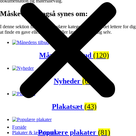
dokumentation og materialevalg.
Måske vil du også synes om:
I denne sektion finder du populære kategorier der gør det lettere for dig
at finde en gave eller en plakat eller lærredprint til dig selv.
Månedens tilbud
(120)
Nyheder
(65)
Plakatsæt
(43)
Forside
Populære plakater
(81)
Plakater & lærredsprint