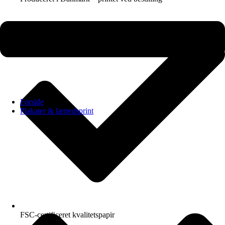
Forside
Plakater & lærredsprint
FSC-certificeret kvalitetspapir