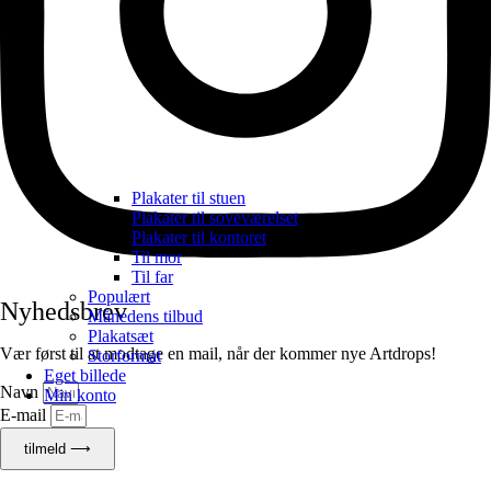
Plakater til stuen
Plakater til soveværelset
Plakater til kontoret
Til mor
Til far
Populært
Nyhedsbrev
Månedens tilbud
Plakatsæt
Vær først til at modtage en mail, når der kommer nye Artdrops!
Storformat
Eget billede
Navn
Min konto
E-mail
tilmeld ⟶