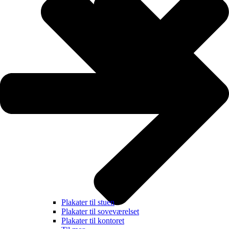
Plakater til stuen
Plakater til soveværelset
Plakater til kontoret