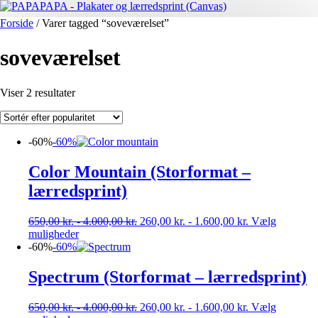
Forside
/ Varer tagged “soveværelset”
soveværelset
Sorteret
Viser 2 resultater
efter
popularitet
-60%
-60%
Color Mountain (Storformat –
lærredsprint)
650,00
kr.
-
4.000,00
kr.
260,00
kr.
-
1.600,00
kr.
Vælg
Dette
muligheder
vare
-60%
-60%
har
flere
Spectrum (Storformat – lærredsprint)
varianter.
Mulighederne
650,00
kr.
-
4.000,00
kr.
260,00
kr.
-
1.600,00
kr.
Vælg
kan