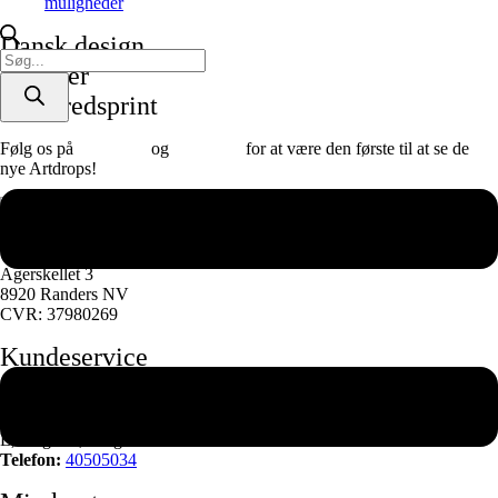
Dette
muligheder
vælges
vare
på
Dansk design
har
varesiden
Products
flere
Plakater
search
varianter.
& lærredsprint
Mulighederne
kan
vælges
Følg os på
Facebook
og
instagram
for at være den første til at se de
på
nye Artdrops!
varesiden
Adresse
Agerskellet 3
8920 Randers NV
CVR: 37980269
Kundeservice
Mandag – Torsdag
16:00 – 18:00 pm
Lørdag – Søndag – Lukket
Telefon:
40505034