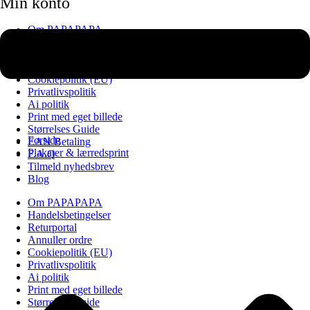
Min konto
Om PAPAPAPA
Handelsbetingelser
Returportal
Annuller ordre
Cookiepolitik (EU)
Privatlivspolitik
Ai politik
Print med eget billede
Størrelses Guide
Forside
EAN Betaling
Plakater & lærredsprint
F.A.Q
Tilmeld nyhedsbrev
Blog
Om PAPAPAPA
Handelsbetingelser
Returportal
Annuller ordre
Cookiepolitik (EU)
Privatlivspolitik
Ai politik
Print med eget billede
Størrelses Guide