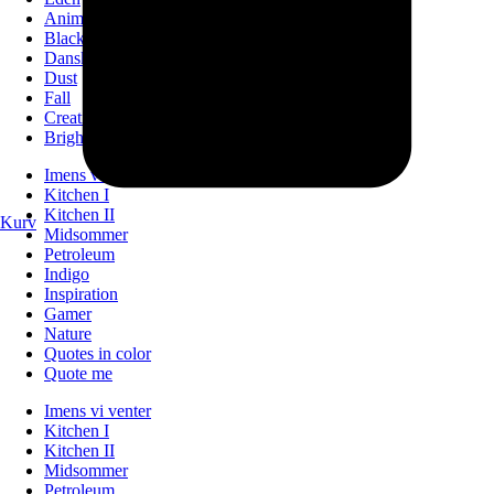
Animals
Black
Danske byer
Dust
Fall
Creation
Bright
Imens vi venter
Kitchen I
Kitchen II
Kurv
Midsommer
Petroleum
Indigo
Inspiration
Gamer
Nature
Quotes in color
Quote me
Imens vi venter
Kitchen I
Kitchen II
Midsommer
Petroleum